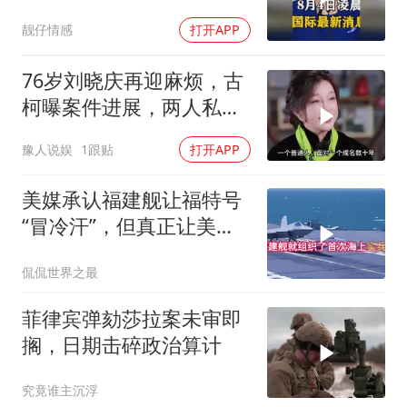
了拍照根本不敢动
靓仔情感
打开APP
76岁刘晓庆再迎麻烦，古
柯曝案件进展，两人私密
事仅是冰山一角
豫人说娱
1跟贴
打开APP
美媒承认福建舰让福特号
“冒冷汗”，但真正让美国
紧张的根本不是航母本身
侃侃世界之最
菲律宾弹劾莎拉案未审即
搁，日期击碎政治算计
究竟谁主沉浮