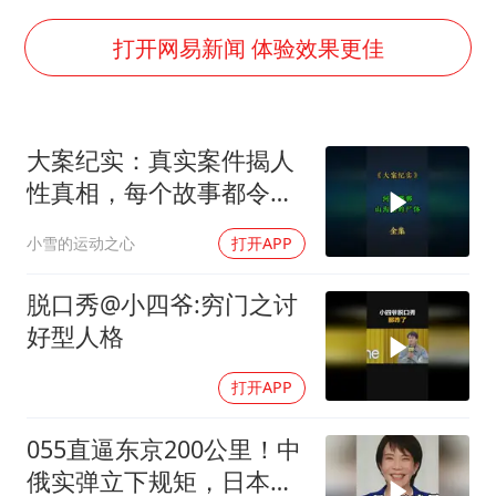
白海豚在海上打了个结
上海大部迎大暴雨
打开网易新闻 体验效果更佳
方桃子代言广告视频已下架
一周大涨超7% 金价为何突然上涨
大案纪实：真实案件揭人
谢霆锋演唱会隔空祝王菲生日快乐
性真相，每个故事都令人
构建更高水平的全民健身公共服务体系
震撼
小雪的运动之心
打开APP
脱口秀@小四爷:穷门之讨
好型人格
打开APP
055直逼东京200公里！中
俄实弹立下规矩，日本除