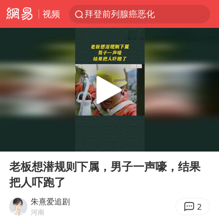
视频
拜登前列腺癌恶化
四川宜宾5.5级地震后余震为何不断
上海轨交全网络地面高架区段限速运行
武契奇会见泽连斯基有何意图
浙江海域将现5到8米巨浪到狂浪
2026年7月份居民消费价格同比上涨0.5%
“伊斯兰版北约”出现
00:00
00:16
上海中心城区暴雨预警由橙变红
Play
Ent
full
台铃电动车仅骑一年就断电趴窝
老板想潜规则下属，男子一声嚎，结果
把人吓跑了
外国游客的“中国游三件套”火了
以军士兵把枪口对准中国记者
朱熹爱追剧
2
河南