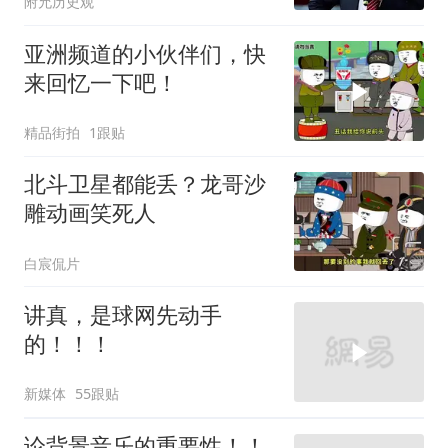
附允历史观
亚洲频道的小伙伴们，快
来回忆一下吧！
精品街拍
1跟贴
北斗卫星都能丢？龙哥沙
雕动画笑死人
白宸侃片
讲真，是球网先动手
的！！！
新媒体
55跟贴
论背景音乐的重要性！！