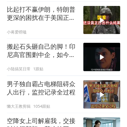
比起打不赢伊朗，特朗普
更深的困扰在于美国正重
蹈前苏联模式
小蒋爱唠嗑
搬起石头砸自己的脚！印
尼高官围剿中企，如今烂
摊子没人收
小陆搞笑日常
1跟贴
男子独自霸占电梯阻碍众
人出行，监控记录全过程
懒大王教剪辑
1054跟贴
空降女上司解雇我，交接