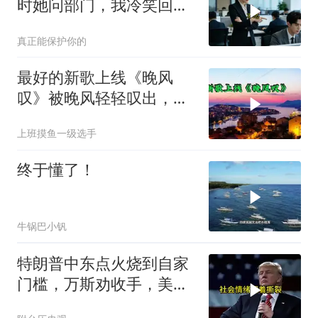
时她问部门，我冷笑回
答：明天
真正能保护你的
最好的新歌上线《晚风
叹》被晚风轻轻叹出，散
在无人荒野
上班摸鱼一级选手
终于懂了！
牛锅巴小钒
特朗普中东点火烧到自家
门槛，万斯劝收手，美国
本土真可能挨打