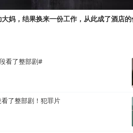
老挝国会主席赛宋蓬逝世
茅台部分直营店飞天茅台提价
助大妈，结果换来一份工作，从此成了酒店的
白海豚将正面袭击贯穿浙江
酒店回应车内过夜被收150元
黄金牛市回来了吗
酒店花洒现排泄物住客索赔遭拒
段看了整部剧#
杭州全市有序停课
乐享全民健身 共筑健康中国
段看了整部剧！犯罪片