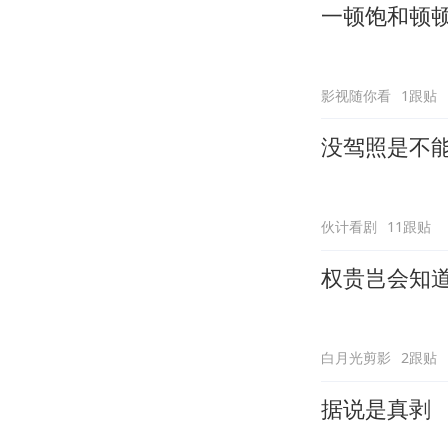
一顿饱和顿
影视随你看
1跟贴
没驾照是不
伙计看剧
11跟贴
权贵岂会知
白月光剪影
2跟贴
据说是真剥