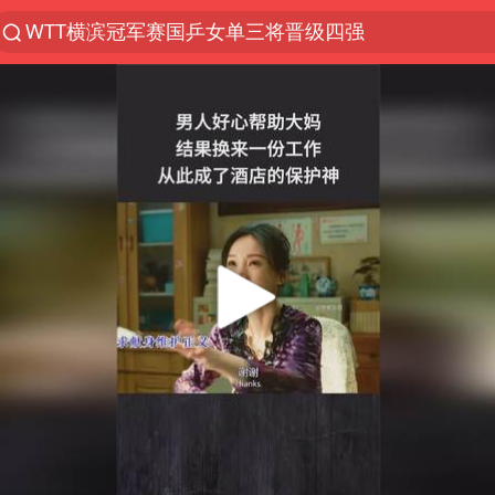
WTT横滨冠军赛国乒女单三将晋级四强
光影经济撬动暑期消费新蓝海
微信又有新功能，你可以“撤回”你的撤回了！
郑丽文：台湾从来没有“独立”过
央视新主播李秋莹孙亚鹏亮相
新疆优化调整景区内自驾服务费
情侣在平潭拍日出时坠崖致一死一伤
泰国初中生饮弹自尽前开了26枪
全民健身事业高质量发展
台当局重金为“台独”织“皇帝新衣”
几元成本的AI广告导致千万市值蒸发