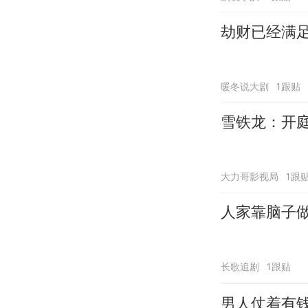
劫财已经满
暖冬说大剧
1跟贴
雪铁龙：开
大力哥影视局
1跟
人家靠脑子
长歌追剧
1跟贴
男人仗着有