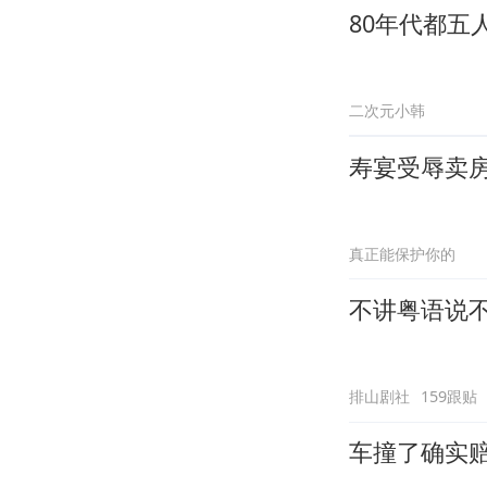
80年代都五
二次元小韩
寿宴受辱卖
真正能保护你的
不讲粤语说
排山剧社
159跟贴
车撞了确实