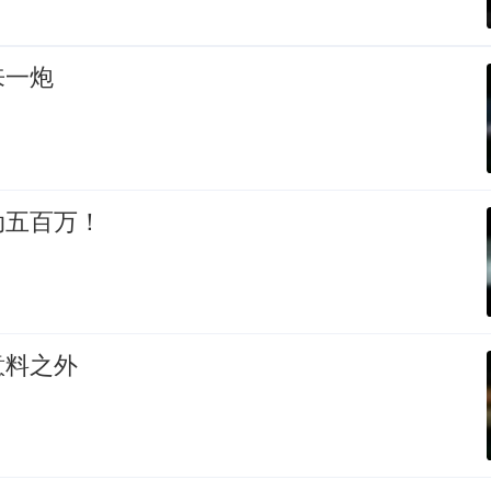
来一炮
动五百万！
意料之外