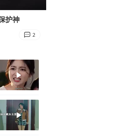
07:41
Enter
fullscreen
保护神
2