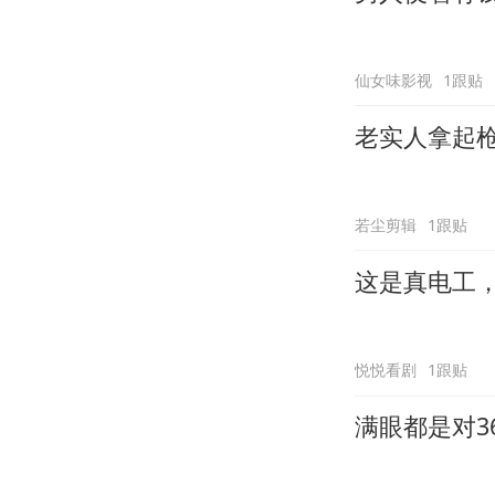
仙女味影视
1跟贴
老实人拿起
若尘剪辑
1跟贴
这是真电工
悦悦看剧
1跟贴
满眼都是对3