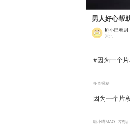
00:00
Play
男人好心帮
剧小巴看剧
河北
#因为一个片
多奇探秘
因为一个片
咝小喵MAO
7跟贴