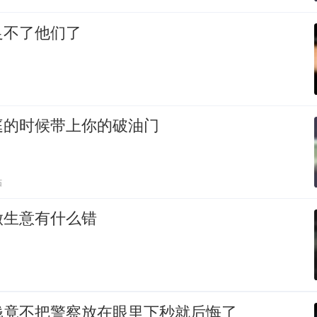
足不了他们了
庭的时候带上你的破油门
贴
做生意有什么错
钱竟不把警察放在眼里下秒就后悔了