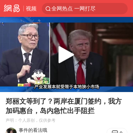
视频
全网热点 一网打尽
00:00
07:15
Play
Ent
full
郑丽文等到了？两岸在厦门签约，我方
加码惠台，岛内急忙出手阻拦
声明：个人原创，仅供参考
事件的看法哦