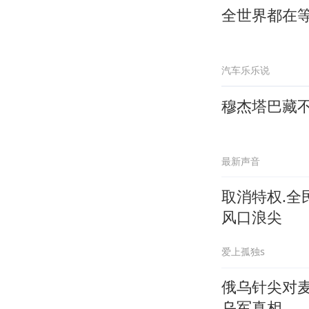
全世界都在
汽车乐乐说
穆杰塔巴藏
最新声音
取消特权.
风口浪尖
爱上孤独s
俄乌针尖对
乌军真相