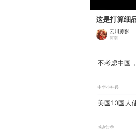
00:00
Play
这是打算细
云川剪影
河南
不考虑中国，
中华小神兵
美国10国
感谢过往