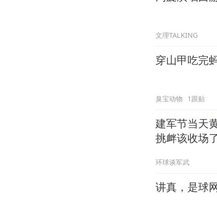
文理TALKING
穿山甲吃完
臭宝动物
1跟贴
建军节当天
挑衅该收场
环球谈军武
讲真，是球