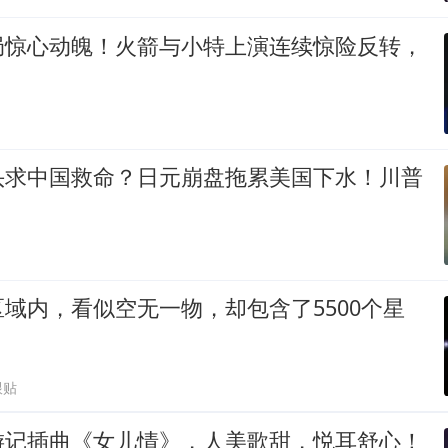
局惊心动魄！火箭与小特上演连续惊险反转，
头求中国救命？日元崩盘拖累美国下水！川普
域内，看似空无一物，却包含了5500个星
跟贴
游记插曲《女儿情》，人美歌甜，悦耳舒心！