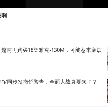
“新疆阿勒泰八月能滑雪”不实
日本试射“战斧”导弹，国防部回应
品啊
胡彦斌获《歌手2026》歌王
名创优品回应女子吐槽内裤质量差
秋天的第一杯奶茶到底有多火
飞机票免费退改真的来了
越南再购买18架雅克-130M，可能惹来麻烦
夯实基础开新局
大使馆同步发撤侨警告，全面大战真要来了？