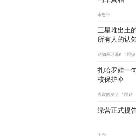
宋忠平
三星堆出土
所有人的认
动物星球说K
1跟贴
扎哈罗娃一
核保护伞
宸宸的发明
1跟贴
绿营正式提
于令