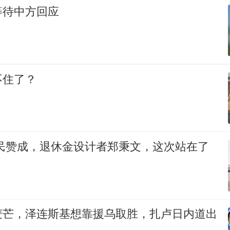
等待中方回应
不住了？
全民赞成，退休金设计者郑秉文，这次站在了
麦芒，泽连斯基想靠援乌取胜，扎卢日内道出