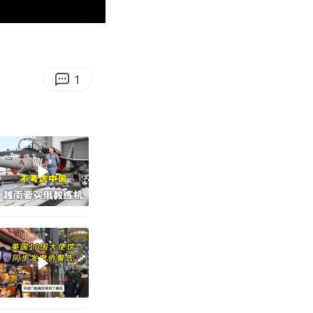
00:32
Enter
fullscreen
1