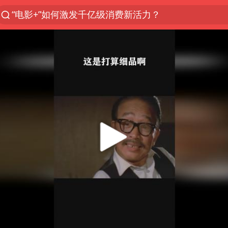
“电影+”如何激发千亿级消费新活力？
秘鲁和墨西哥宣布恢复外交关系
台风白海豚已进入24小时警戒线
沙特土耳其巴基斯坦签署共同防务协议
中医教你一招提升气血
美联储9月还敢加息吗
四川宜宾市高县4.9级地震致1人死亡
胡彦斌韩磊 谁帮谁
上海：台风白海豚或将带来龙卷风
百花奖开幕式
中巨芯：上半年归母净利润1405.77万元