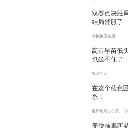
双赛点决胜
结局舒服了
薛艳艳爱生活
高市早苗低
也坐不住了
鬼菜生活
在这个蓝色区
系！
世界地理小知识
1
周旋演唱西