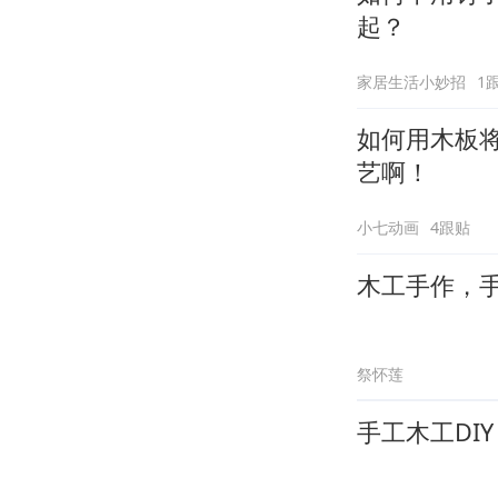
起？
家居生活小妙招
1
如何用木板
艺啊！
小七动画
4跟贴
木工手作，
祭怀莲
手工木工DI