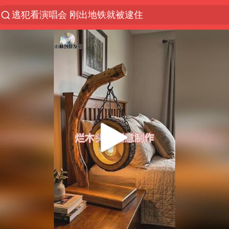
逃犯看演唱会 刚出地铁就被逮住
台风白海豚可能在浙江登陆
因凡蒂诺首次公开道歉
41岁女子为鼓励女儿考上985研究生
38岁山东财大教授刘海明逝世
《Monica》填词人黎彼得去世
人贩子“梅姨”真名谢家梅
“银行午休1.5小时”留个窗口行不行
A股创业板指低开1.78%
蜜雪冰城员工抽烟收银 门店现已停业
陕西柞水遭遇暴雨五千余户群众转移