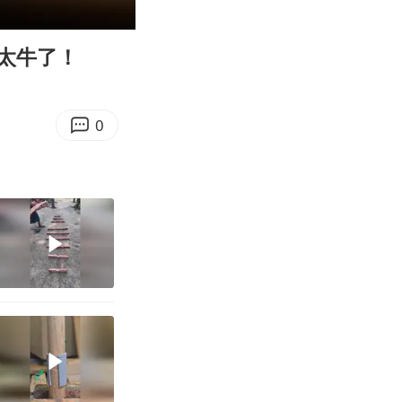
01:11
Enter
fullscreen
太牛了！
0