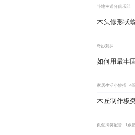
斗地主送分俱乐部
木头修形状
奇妙观探
如何用最牢
家居生活小妙招
4
木匠制作板
侃侃搞笑配音
1跟