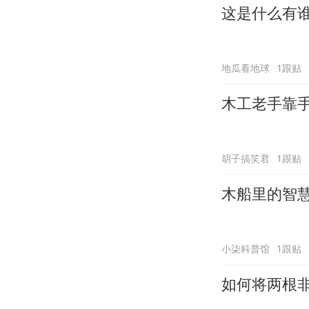
这是什么有
地瓜看地球
1跟贴
木工老手靠
胡子搞笑君
1跟贴
木船里的智
小柒科普馆
1跟贴
如何将两根