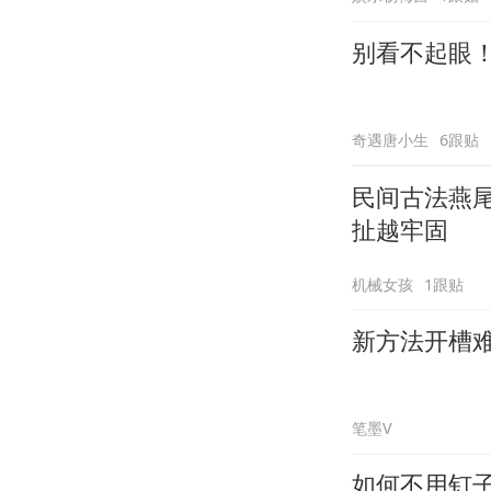
别看不起眼
奇遇唐小生
6跟贴
民间古法燕
扯越牢固
机械女孩
1跟贴
新方法开槽
笔墨V
如何不用钉