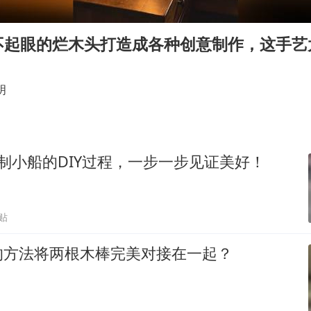
汕头市政府被约谈
嘲讽周星驰无儿女没朋友 李修贤道歉
不起眼的烂木头打造成各种创意制作，这手艺
董路致歉：泰国10岁黑人父母是伪造的
外交部回应日本将中国列为最大挑战
明
坚持党全面领导和党中央集中统一领导
木制小船的DIY过程，一步一步见证美好！
贴
的方法将两根木棒完美对接在一起？