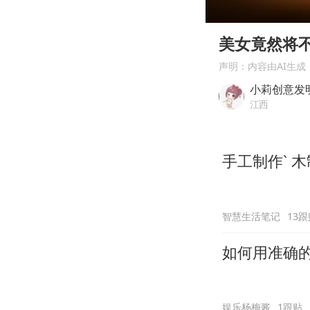
00:00
Play
美女竟然将
声明：内容由AI生成
小莉创意发
江西
手工制作` 
智慧生活笔记
13跟
如何用准确
娱乐杨梅酱
1跟贴