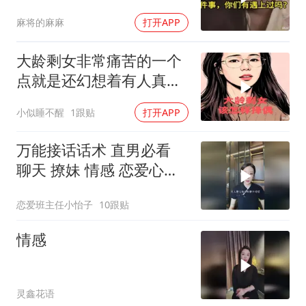
麻将的麻麻
打开APP
大龄剩女非常痛苦的一个
点就是还幻想着有人真心
爱她，条件还不错
小似睡不醒
1跟贴
打开APP
万能接话话术 直男必看
聊天 撩妹 情感 恋爱心理
学
恋爱班主任小怡子
10跟贴
情感
灵鑫花语