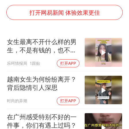
国防部：中国军队坚决反制任何闹海挑衅图谋
女儿为争财产堵门阻挠父亲出殡
打开网易新闻 体验效果更佳
今日立秋你咬秋了吗
欧阳娜娜窦靖童好搭
女生最离不开什么样的男
“今天得有40℃了吧 为啥还不预警”
生，不是有钱的，也不是
立秋养生千万避开六大误区
长得帅的
乐呵情报局
1跟贴
打开APP
河南：推进人事招录等领域问题整治
夯实基础开新局
越南女生为何纷纷离开？
背后隐情引人深思
时尚的弄潮
打开APP
在广州感受特别不好的一
件事，你们有遇上过吗？