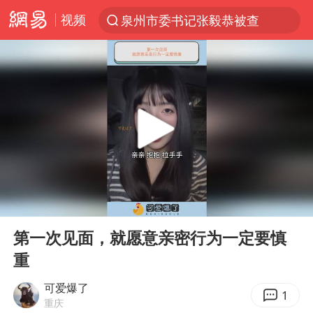
视频
泉州市委书记张毅恭被查
“电影+”如何激发千亿级消费新活力？
国乒男单横滨冠军赛全军覆没
U17国足三连胜晋级明日之星半决赛
东航：国内客票提前14天免费退改
日本试射“战斧”导弹，国防部回应
四川宜宾市高县4.9级地震致1人死亡
00:00
00:21
台风白海豚中心风力增强
Play
Ent
full
百花奖开幕式
第一次见面，就愿意亲密行为一定要慎
重
“新疆阿勒泰八月能滑雪”不实
我国外贸延续良好增长态势
可爱爆了
1
重庆