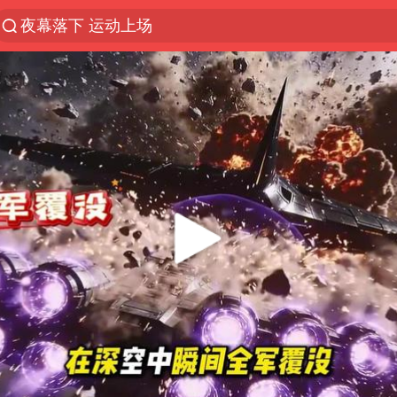
夜幕落下 运动上场
1岁宝宝碰坏纸巾盒 宝妈被索赔924元
台风白海豚环流面积近似13个浙江
Meta被判支付5.67亿美元
台风白海豚逼近 暴雨大暴雨来袭
47岁妈妈突然产女 26岁女儿：很震惊
OpenAI为免费用户升级GPT-5.6 Luna
日本广岛民众举行游行反对政府行径
实探山东最热的“中国蔬菜之乡”
女子开一天一夜空调后二氧化碳中毒
台风白海豚最新路径研判来了