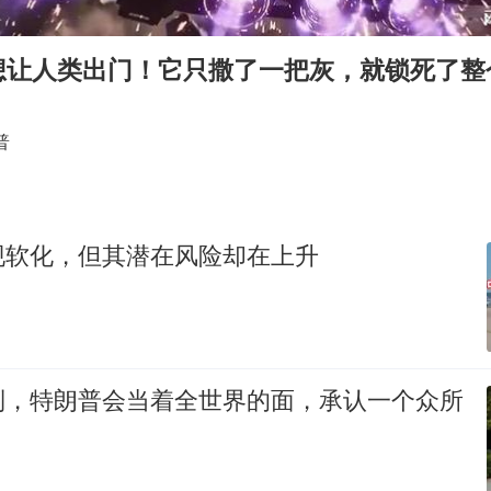
船舶避风项目停工 多地全力防台风
粉笔发布“自曝式”公开信
想让人类出门！它只撒了一把灰，就锁死了整
现代版摸金校尉落网查获400多枚古币
哈尔滨暴雨饭店门挡积水
普
服务实体经济 财政金融打出组合拳
男子结婚8年发现3个女儿均非亲生
现软化，但其潜在风险却在上升
奋进开新局 实干挑大梁
到，特朗普会当着全世界的面，承认一个众所