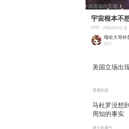
00:00
Play
宇宙根本不
声明：内容由AI生成
嘎哈大哥科
四川
美国立场出
透视到底
马杜罗没想
周知的事实
胖子的勇气