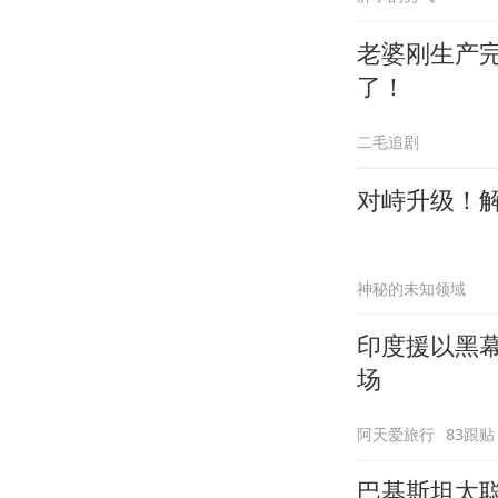
老婆刚生产
了！
二毛追剧
对峙升级！解
神秘的未知领域
印度援以黑
场
阿天爱旅行
83跟贴
巴基斯坦太