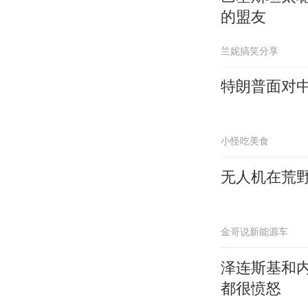
的盟友
兰妮搞笑分享
特朗普面对中
小怪吃美食
无人机在荒野
金哥说新能源车
泽连斯基和
都很愤怒