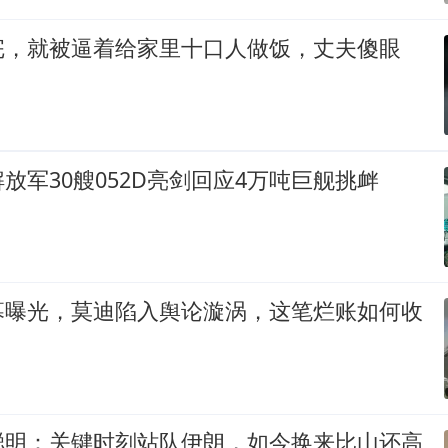
完，就被逼着给家里十口人做饭，丈夫傻眼
放军30艘052D亮剑回应4万吨巨舰挑衅
幕曝光，莫迪陷入舆论漩涡，这笔烂账如何收
聪明：关键时刻站队伊朗，如今换来比山还高