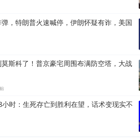
炸弹，特朗普火速喊停，伊朗怀疑有诈，美国
到莫斯科了！普京豪宅周围布满防空塔，大战
跟贴
48小时：生死存亡到胜利在望，话术变现实不