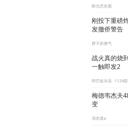
附允历史观
刚投下重磅
发撤侨警告
胖子的勇气
战火真的烧
一触即发2
阿芒娱乐说
1124
梅德韦杰夫
变
清衣渡a