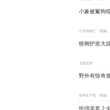
小象被鬣狗
小贝动物汇
1跟贴
猞猁护崽大
飞驰追梦
野外有惊奇
笑料生产线
1跟贴
给绵羊套上