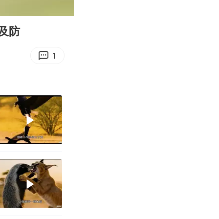
00:13
Enter
fullscreen
及防
1