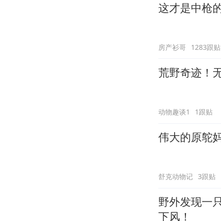
这才是中枪
房产衫哥
1283跟贴
荒野奇迹！
动物趣谈1
1跟贴
伟大的原鸵
舒克动物记
3跟贴
野外发现一
下风！