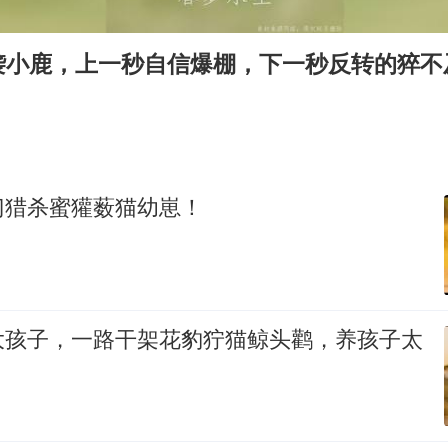
香港宏福苑火灾或由烟头引起
儿子陪躺平老爹体验外卖员火了
袭小鹿，上一秒自信爆棚，下一秒反转的猝不
几元成本 千万市值蒸发
“不怕六爷挂得多 就怕六爷挂一颗”
多个明星演唱会取消
人民的健康、体质、幸福一脉相承
门猎杀蜜獾薮猫幼崽！
大孩子，一路干架花豹狞猫鲸头鹳，养孩子太