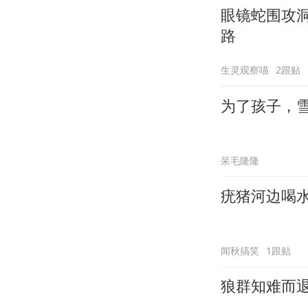
眼镜蛇围攻
路
生灵观察喵
2跟贴
为了孩子，
呆毛隆隆
疣猪河边喝
闻秋搞笑
1跟贴
狼群知难而