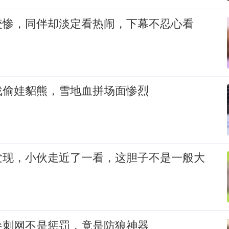
咬惨，同伴却淡定看热闹，下幕不忍心看
战偷娃貂熊，雪地血拼场面惨烈
发现，小伙走近了一看，这胆子不是一般大
尖刺网不是惩罚，竟是防狼神器