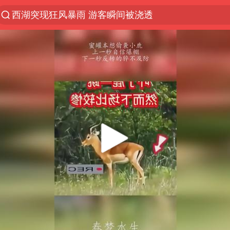
西湖突现狂风暴雨 游客瞬间被浇透
马克·艾伦退出斯诺克中国公开赛
金饰克价一夜涨回1300元
新疆景区自驾服务费改为按车收费
视频丨中国东方电气集团原党组副书记、董事宋致远
多家A股公司收到美国关税退款
永和豆浆创始人林炳生去世
白海豚将正面袭击贯穿浙江
浙江台州《告全体市民书》
酒店回应车内过夜被收150元
牛津大学一纸声明甩不了锅