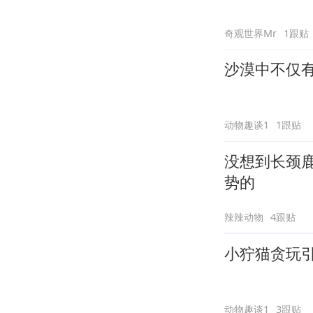
奇观世界Mr
1跟贴
沙漠中不仅
动物趣谈1
1跟贴
没想到长颈
势的
辣辣动物
4跟贴
小狞猫贪玩
动物趣谈1
3跟贴