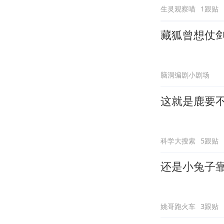
生灵观察喵
1跟贴
藏狐曾想仗
脑洞编剧小剧场
这就是鹿要
科学大搜索
5跟贴
还是小兔子
姚哥跑火车
3跟贴