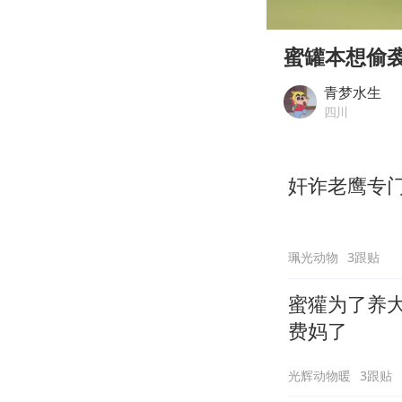
00:00
Play
蜜罐本想偷
青梦水生
四川
奸诈老鹰专
珮光动物
3跟贴
蜜獾为了养
费妈了
光辉动物暖
3跟贴