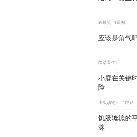
独孤笑
1跟贴
应该是角气
踏踏看生活
小鹿在关键
险
小贝动物汇
1跟贴
饥肠辘辘的
渊