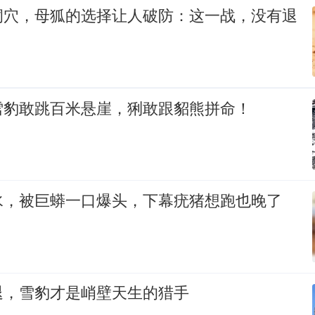
洞穴，母狐的选择让人破防：这一战，没有退
雪豹敢跳百米悬崖，猁敢跟貂熊拼命！
水，被巨蟒一口爆头，下幕疣猪想跑也晚了
退，雪豹才是峭壁天生的猎手