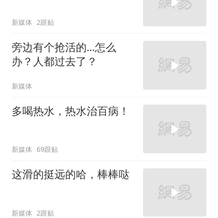
新媒体
2跟贴
旁边有个抢活的…怎么
办？人都过去了？
新媒体
多喝热水，热水治百病！
新媒体
69跟贴
这滑的挺远的哈，棒棒哒
新媒体
2跟贴