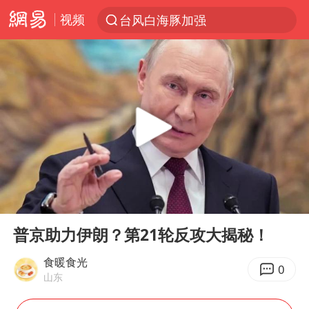
视频
台风白海豚加强
上半年我国机械工业经济运行稳中有进
我国货物贸易进出口超30万亿元
向鹏0-3不敌张本智和
泉州市委书记张毅恭被查
佛山通报笔试前13被淘汰后5名进体检
国防部回应日本试射“战斧”导弹
00:00
05:19
广东雷州通报特教老师招聘违规事件
Play
Ent
full
“立秋的第一杯奶茶”又爆单了
普京助力伊朗？第21轮反攻大揭秘！
“新疆阿勒泰八月能滑雪”不实
食暖食光
0
山东
陈幸同晋级WTT横滨冠军赛8强