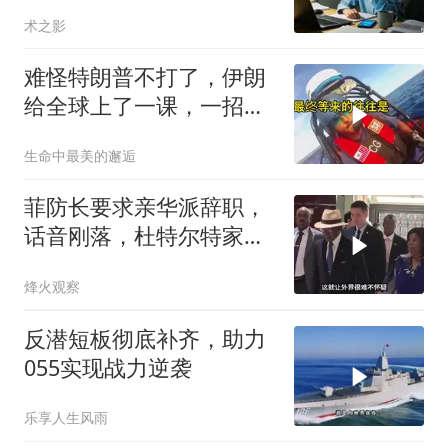
房做无限连带担保
术之影
难怪特朗普不打了，伊朗
给全球上了一课，一招吃
定美国，迎来转折
生命中最美的邂逅
菲防长要求亲华派辞职，
话音刚落，杜特尔特家族
就给他当头一棒
烽火观察
反潜短板彻底补齐，助力
055实现战力逆袭
乐享人生风雨