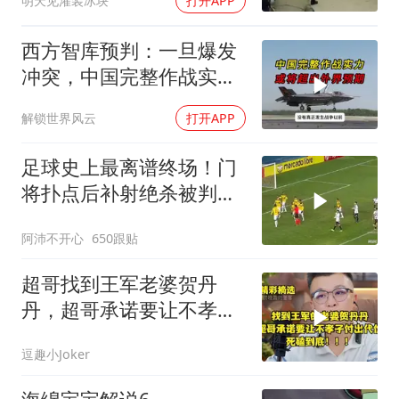
明天见灌装冰块
打开APP
西方智库预判：一旦爆发
冲突，中国完整作战实力
或将超出外界预期
解锁世界风云
打开APP
足球史上最离谱终场！门
将扑点后补射绝杀被判无
效
阿沛不开心
650跟贴
超哥找到王军老婆贺丹
丹，超哥承诺要让不孝子
付出代价，死磕到底
逗趣小Joker