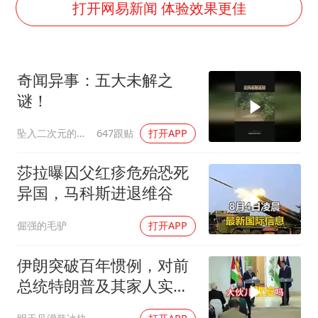
泰国枪击案凶手先杀祖父母后行凶
打开网易新闻 体验效果更佳
宇树科技中一签需缴款7.54万元
国防部：坚决反制任何闹海挑衅图谋
奇闻异事：五大未解之
山东潍坊发布大风黄色预警
谜！
中国乒协加强青少年赛事赛风赛纪管理
坠入二次元的海洋
647跟贴
打开APP
女儿为争财产堵门阻挠父亲出殡
公司“上四休三”但要降薪1000元
莎拉曝囚父红疹危殆恐死
东方之约 相约未来
异国，马科斯进退维谷
倔强的毛驴
打开APP
伊朗突破百年惯例，对前
总统特朗普及其家人实施
追杀