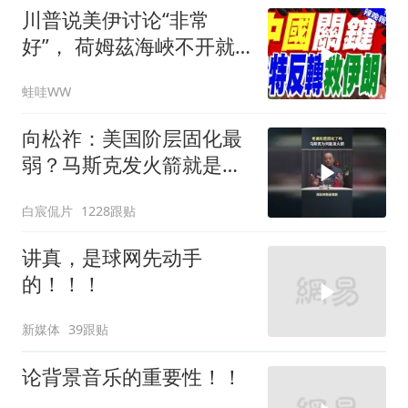
川普说美伊讨论“非常
好”， 荷姆茲海峽不开就
出重拳｜帅化民.孙大千.
蛙哇WW
谢寒冰｜辣晚报20260805
向松祚：美国阶层固化最
弱？马斯克发火箭就是答
案！
白宸侃片
1228跟贴
讲真，是球网先动手
的！！！
新媒体
39跟贴
论背景音乐的重要性！！