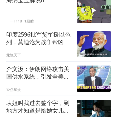
海绵宝宝解说6
十一1118
1跟贴
印度2596批军货军援以色
列，莫迪沦为战争帮凶
龙隐天下
介文汲：伊朗网络攻击美
国供水系统，引发全美至
少七州危机！
经点星娱
表姐叫我过去签个字，到
地方才知道是给她女儿婚