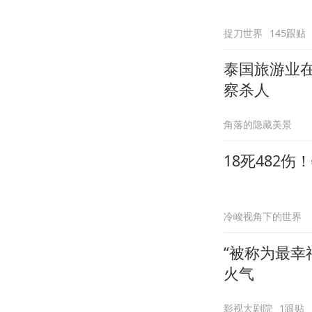
捉刀世界
145跟贴
泰国旅游业
察杀人
角落的隐藏美景
18死482
冷峻视角下的世界
“被称为最
火气
影视大剧院
1跟贴