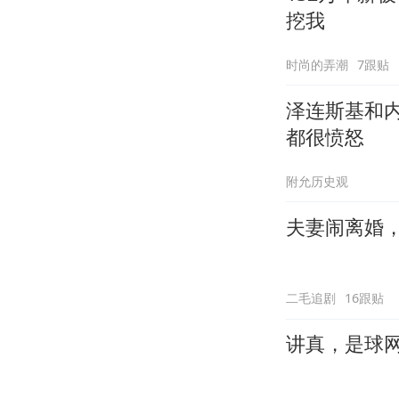
挖我
时尚的弄潮
7跟贴
泽连斯基和
都很愤怒
附允历史观
夫妻闹离婚
二毛追剧
16跟贴
讲真，是球