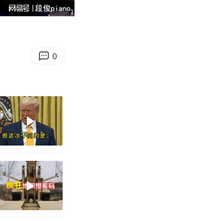
07:27
Enter
fullscreen
0