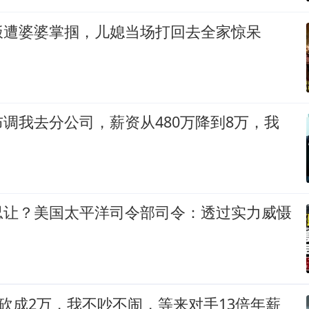
饭遭婆婆掌掴，儿媳当场打回去全家惊呆
调我去分公司，薪资从480万降到8万，我
忍让？美国太平洋司令部司令：透过实力威慑
被砍成2万，我不吵不闹，等来对手13倍年薪