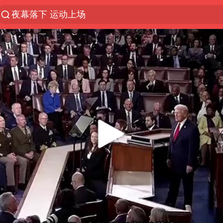
夜幕落下 运动上场
泰交通部副部长回应中国人遭歧视手势
改名后的“青海拉面”店
段绚竞因公牺牲 年仅44岁
1岁宝宝碰坏纸巾盒 宝妈被索赔924元
女子开一天一夜空调后二氧化碳中毒
男子结婚8年3个女儿均非亲生
“空调24小时开着更省电”不实
“不建议大家买深色蛋糕”
台风白海豚逼近 暴雨大暴雨来袭
男子杀人后逃进深山21年活得像野人