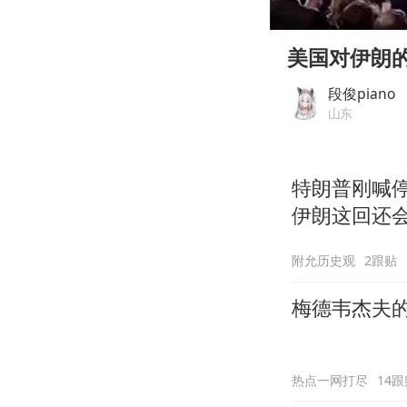
00:00
Play
美国对伊朗
段俊piano
山东
特朗普刚喊停
伊朗这回还
附允历史观
2跟贴
梅德韦杰夫
热点一网打尽
14跟