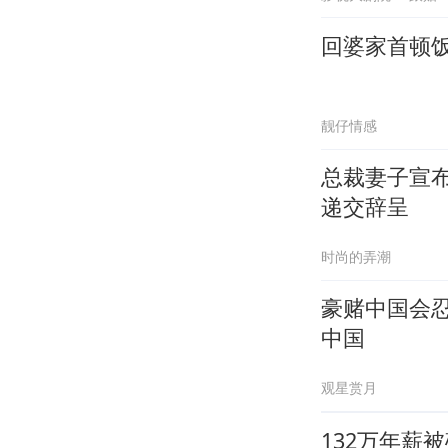
回婆家首顿
靓仔情感
总裁妻子宣布
递交辞呈
时尚的弄潮
豪赌中国会
中国
观星赏月
132万年薪