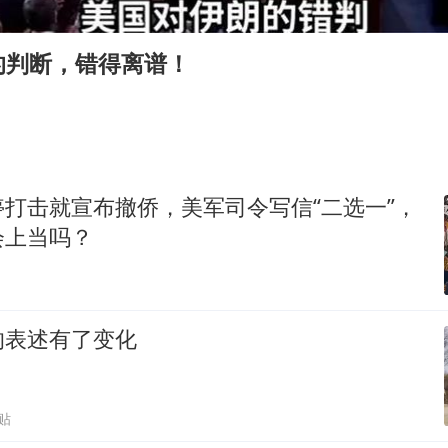
985博士后被曝在妻子孕期出轨后续
公司“上四休三”但要降薪1000元
的判断，错得离谱！
OpenAI为免费用户升级GPT-5.6 Luna
47岁妈妈突然产女 26岁女儿：很震惊
97岁英国奶奶飞上天再破吉尼斯纪录
“中国蔬菜之乡”最高温达41.8℃
打击就宣布撤侨，美军司令写信“二选一”，
如何把百年大党建设得更加坚强有力？
会上当吗？
的表述有了变化
贴