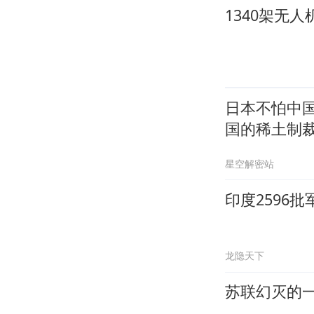
1340架无
日本不怕中
国的稀土制
星空解密站
印度2596
龙隐天下
苏联幻灭的