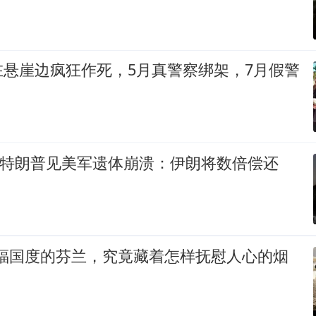
在悬崖边疯狂作死，5月真警察绑架，7月假警
伤！特朗普见美军遗体崩溃：伊朗将数倍偿还
幸福国度的芬兰，究竟藏着怎样抚慰人心的烟