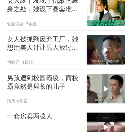
女人终于发现了仇敌的藏
身之处，她设下圈套准备
将其绳之以法
爱鑫说剧
5跟贴
女人被抓到废弃工厂，她
想用美人计让男人放过自
己，没想到男人是个奇葩
博武弈
1跟贴
男孩遭到校园霸凌，而校
霸竟然是局长的儿子
清风电影记
一套房卖两拨人