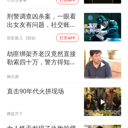
小豆豆赛事
打开APP
刑警调查凶杀案，一眼看
出女友有问题，社交账号
成破案关键
探影酱儿
3跟贴
打开APP
劫匪绑架齐老汉竟然直接
勒索四十万，警方得知后
展开秘密调查
鲍向露
直击90年代火拼现场
樱庭芥子