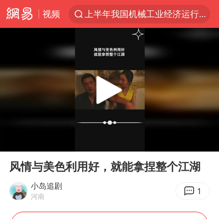
视频
上半年我国机械工业经济运行稳中有进
泰国枪击案凶手先杀祖父母后行凶
汪峰阻止14岁女儿买大牌
我国货物贸易进出口超30万亿元
河南某医院2.33亿工程串标案细节披露
泰国校园枪击案死亡人数升至7人
王力宏演唱会黄牛带观众藏匿被查获
00:00
03:41
DeepSeek投资宇树科技意味什么
Play
Ent
full
四川宜宾市高县发生4.9级地震
风情与美色利用好，就能拿捏整个江湖
国防部：坚决反制任何闹海挑衅图谋
小岛追剧
1
河南
“立秋的第一杯奶茶”又爆单了