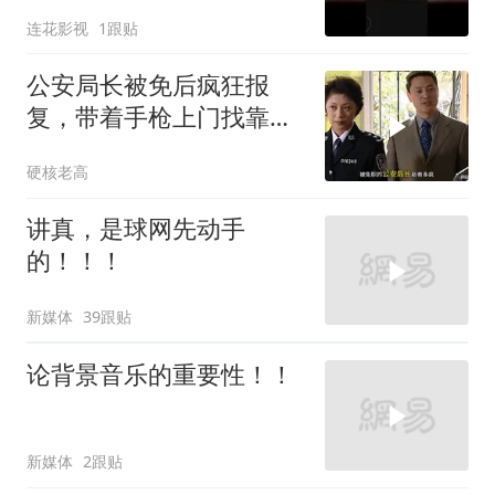
连花影视
1跟贴
公安局长被免后疯狂报
复，带着手枪上门找靠山
算帐
硬核老高
讲真，是球网先动手
的！！！
新媒体
39跟贴
论背景音乐的重要性！！
新媒体
2跟贴