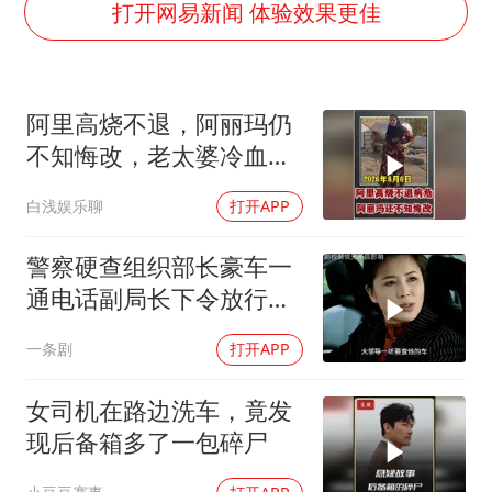
陕西省委书记赶赴柞水县杏坪镇
打开网易新闻 体验效果更佳
女孩摆摊卖菌子时收到北大通知书
国防部回应日本试射“战斧”导弹
阿里高烧不退，阿丽玛仍
曝美拒绝乌增购“爱国者”导弹请求
不知悔改，老太婆冷血引
改名后的“青海拉面”店
众怒
白浅娱乐聊
打开APP
命案逃犯躲进深山21年活得像野人
东方之约 相约未来
警察硬查组织部长豪车一
通电话副局长下令放行，
刑警队长拉住
一条剧
打开APP
女司机在路边洗车，竟发
现后备箱多了一包碎尸