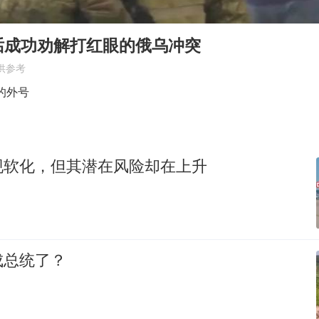
“不建议大家买深色蛋糕”
男子结婚8年3个女儿均非亲生
话成功劝解打红眼的俄乌冲突
男子杀人后逃进深山21年活得像野人
供参考
985博士后被曝在妻子孕期出轨后续
的外号
公司“上四休三”但要降薪1000元
47岁妈妈突然产女 26岁女儿：很震惊
现软化，但其潜在风险却在上升
如何把百年大党建设得更加坚强有力？
成总统了？