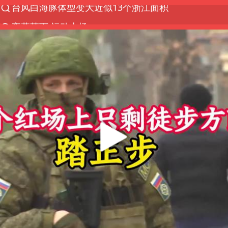
夜幕落下 运动上场
美国将对多晶硅衍生品加征15%关税
泰交通部副部长回应中国人遭歧视手势
改名后的“青海拉面”店
勒沃库森U17主帅盛赞赵松源
台军“汉光秀”开场闹剧多
段绚竞因公牺牲 年仅44岁
1岁宝宝碰坏纸巾盒 宝妈被索赔924元
女子开一天一夜空调后二氧化碳中毒
97岁英国奶奶飞上天再破吉尼斯纪录
“空调24小时开着更省电”不实