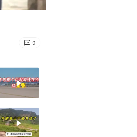
09:05
Enter
fullscreen
0