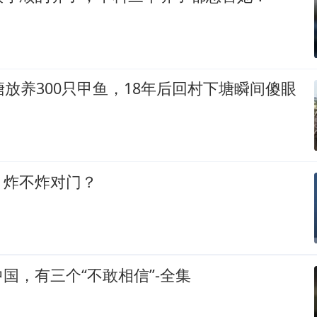
塘放养300只甲鱼，18年后回村下塘瞬间傻眼
，炸不炸对门？
国，有三个“不敢相信”-全集