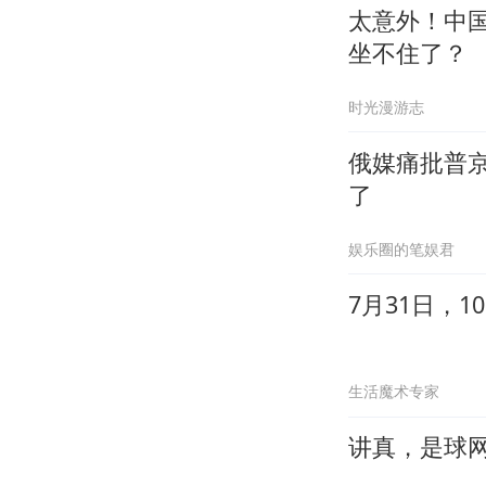
太意外！中
坐不住了？
时光漫游志
俄媒痛批普
了
娱乐圈的笔娱君
7月31日，
生活魔术专家
讲真，是球