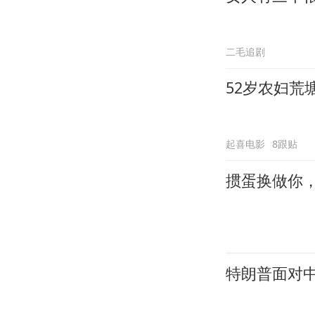
二毛追剧
52岁农妇荒
起喜电影
8跟贴
掼蛋换做你
特朗普面对中