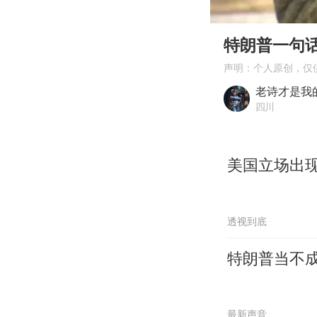
00:00
Play
特朗普一句
声明：个人原创，仅
老诗才是我
四川
美国立场出
透视到底
特朗普当不
最新声音