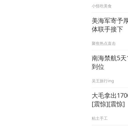
小怪吃美食
美海军寄予
体联手接下
聚焦热点直击
南海禁航5天
到位
吴王旅行ing
大毛拿出17
[震惊][震惊]
粘土手工