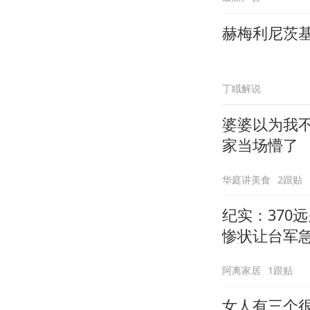
赫梅利尼茨
丁睋解说
婆婆以为我
家当场懵了
华庭讲美食
2跟贴
纪实：370
惨状让台军
阿离家居
1跟贴
女人有三个