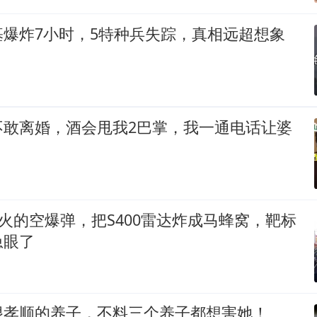
基爆炸7小时，5特种兵失踪，真相远超想象
不敢离婚，酒会甩我2巴掌，我一通电话让婆
远火的空爆弹，把S400雷达炸成马蜂窝，靶标
急眼了
很孝顺的养子，不料三个养子都想害她！