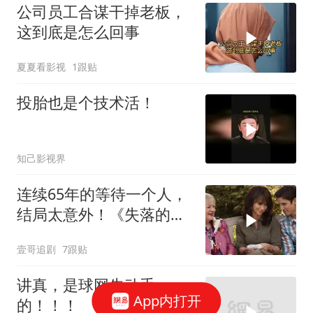
公司员工合谋干掉老板，
这到底是怎么回事
夏夏看影视
1跟贴
投胎也是个技术活！
知己影视界
连续65年的等待一个人，
结局太意外！《失落的情
人节》
壹哥追剧
7跟贴
讲真，是球网先动手
App内打开
的！！！