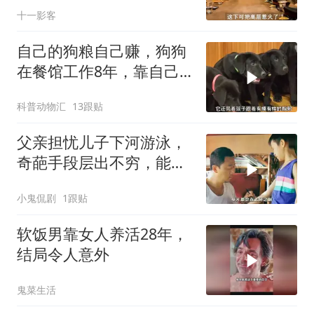
十一影客
自己的狗粮自己赚，狗狗
在餐馆工作8年，靠自己
的本事养活自己
科普动物汇
13跟贴
父亲担忧儿子下河游泳，
奇葩手段层出不穷，能否
奏效防住危险
小鬼侃剧
1跟贴
软饭男靠女人养活28年，
结局令人意外
鬼菜生活