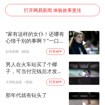
宇树科技中一签需缴款7.54万元
国防部：中国军队坚决反制任何闹海挑衅图谋
打开网易新闻 体验效果更佳
百花奖开幕式
广东雷州通报特教老师招聘违规事件
“家有这样的女仆！还哪有
两名乘客在飞机上因调节座椅起冲突
心情干别的事啊？”一口气
女儿为争财产堵门阻挠父亲出殡
看完法国影片《我亲爱的
好有剧啊
3跟贴
打开APP
课程》
夯实基础开新局
男人在火车站买了个椰
子，可当付完钱后才发
现，椰子压根拿不进来
卡弹机追剧
1跟贴
打开APP
那年代就有钻头了