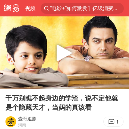
视频
“电影+”如何激发千亿级消费新活力？
日本试射“战斧”导弹，国防部回应
东航：国内客票提前14天免费退改
台风白海豚中心风力增强
向鹏0-3不敌张本智和
四川宜宾市高县4.9级地震致1人死亡
超颖电子拟投资20.86亿建设新项目
00:00
26:50
“新疆阿勒泰八月能滑雪”不实
Play
Ent
full
刘国正说向鹏打得很窝囊
千万别瞧不起身边的学渣，说不定他就
是个隐藏天才，当妈的真该看
我国外贸延续良好增长态势
陈幸同晋级WTT横滨冠军赛8强
壹哥追剧
1
河南