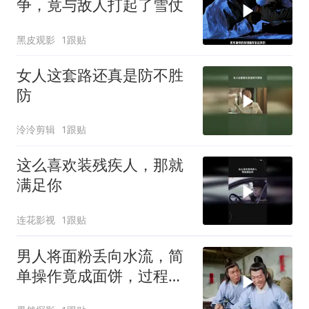
争，竟与敌人打起了雪仗
黑皮观影
1跟贴
女人这套路还真是防不胜
防
泠泠剪辑
1跟贴
这么喜欢装残疾人，那就
满足你
连花影视
1跟贴
男人将面粉丢向水流，简
单操作竟成面饼，过程神
奇超乎想象