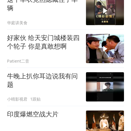
辆
华庭讲美食
好家伙 给天安门城楼装四
个轮子 你是真敢想啊
Patient二音
牛晚上扒你耳边说我有问
题
小晴影视君
1跟贴
印度爆燃空战大片