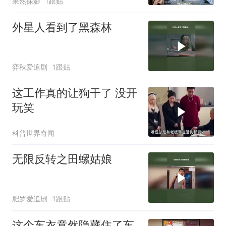
果然探影
1跟贴
外星人看到了黑森林
弈秋爱追剧
1跟贴
这工作真的让狗干了 没开
玩笑
科普世界奇闻
无限反转之田螺姑娘
肥罗爱追剧
1跟贴
这个车衣竟然隐藏住了车