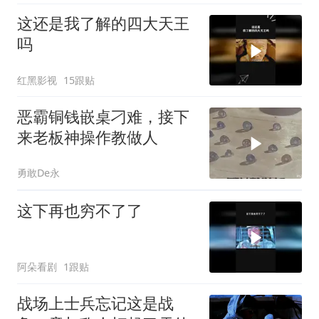
这还是我了解的四大天王
吗
红黑影视
15跟贴
恶霸铜钱嵌桌刁难，接下
来老板神操作教做人
勇敢De永
这下再也穷不了了
阿朵看剧
1跟贴
战场上士兵忘记这是战