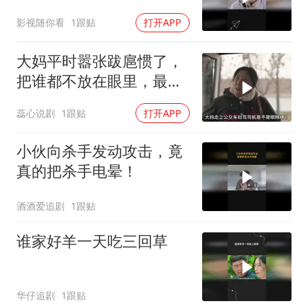
影视随你看
1跟贴
打开APP
大妈平时嚣张跋扈惯了，
把谁都不放在眼里，最后
却为自己的行为买单
蕊心说剧
1跟贴
打开APP
小伙向杀手发动攻击，竟
真的把杀手电晕！
酒酒爱追剧
1跟贴
谁家好羊一天吃三回草
华仔追剧
1跟贴