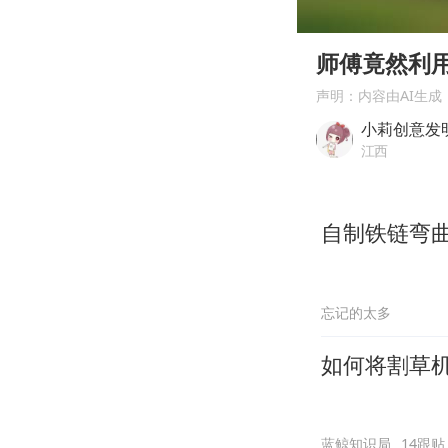
00:00
Play
师傅竟然利
声明：内容由AI生成
小莉创意发
江西
自制铁链弯
忘记的太多
如何将割草
蓝鲸知识局
14跟贴