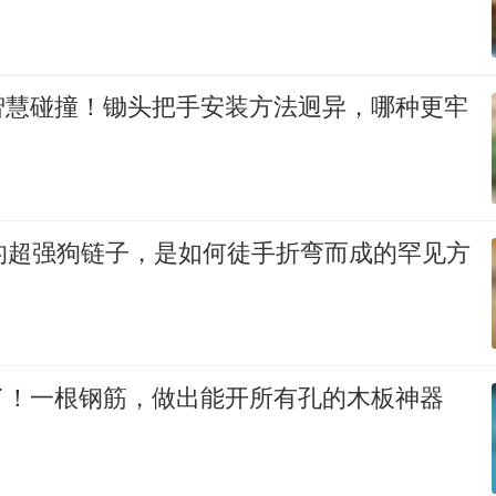
智慧碰撞！锄头把手安装方法迥异，哪种更牢
代的超强狗链子，是如何徒手折弯而成的罕见方
了！一根钢筋，做出能开所有孔的木板神器