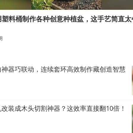
现代版摸金校尉落网查获400多枚古币
毛宁转发梯田音乐会视频海外网友赞叹
用塑料桶制作各种创意种植盆，这手艺简直太
男子结婚8年发现3个女儿均非亲生
深圳地面沉降致车辆损坏系谣言
明
奋进开新局 实干挑大梁
曲神器巧联动，连续套环高效制作藏创造智慧
机改装成木头切割神器？这效率直接翻10倍！