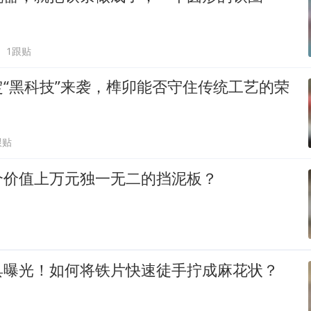
1跟贴
“黑科技”来袭，榫卯能否守住传统工艺的荣
跟贴
个价值上万元独一无二的挡泥板？
具曝光！如何将铁片快速徒手拧成麻花状？