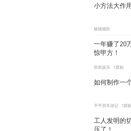
小方法大作
棱镜视听
一年赚了2
惊甲方！
班班娱乐
1跟贴
如何制作一
平平房车游记
1跟
工人发明的
压了！