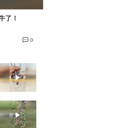
00:57
Enter
fullscreen
牛了！
0