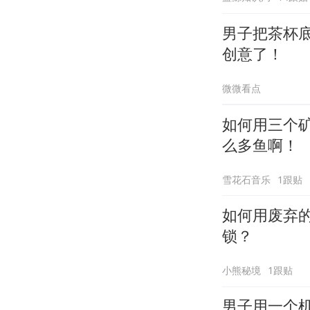
男子把茶杯
创意了！
微微看点
如何用三个
么多鱼啊！
雪花石音乐
1跟贴
如何用废弃
锁？
小熊秘境
1跟贴
男子用一个