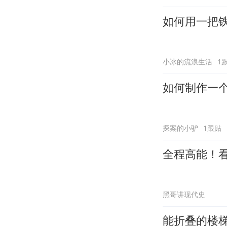
如何用一把
小冰的流浪生活
1
如何制作一
探案的小驴
1跟贴
全程高能！
黑哥讲现代史
能折叠的楼