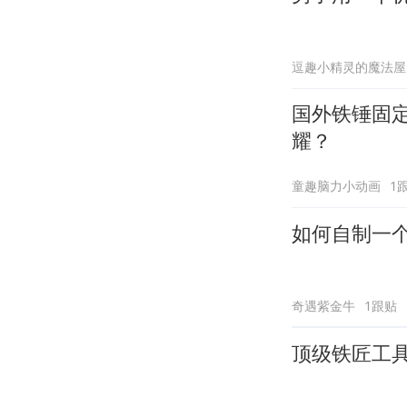
逗趣小精灵的魔法屋
国外铁锤固定
耀？
童趣脑力小动画
1
如何自制一
奇遇紫金牛
1跟贴
顶级铁匠工