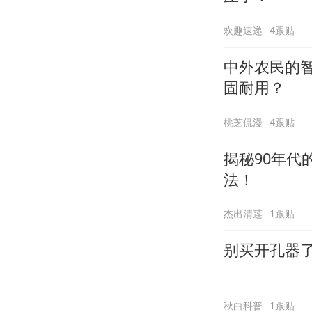
欢趣速递
4跟贴
中外农民的
固耐用？
桃芝侃漫
4跟贴
揭秘90年
法！
杰出清莲
1跟贴
别买开孔器
秋白科普
1跟贴