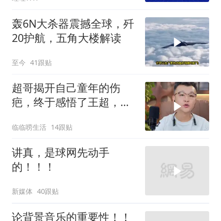
轰6N大杀器震撼全球，歼
20护航，五角大楼解读
至今
41跟贴
超哥揭开自己童年的伤
疤，终于感悟了王超，他
决定接妈妈回来养老
临临唠生活
14跟贴
讲真，是球网先动手
的！！！
新媒体
40跟贴
论背景音乐的重要性！！