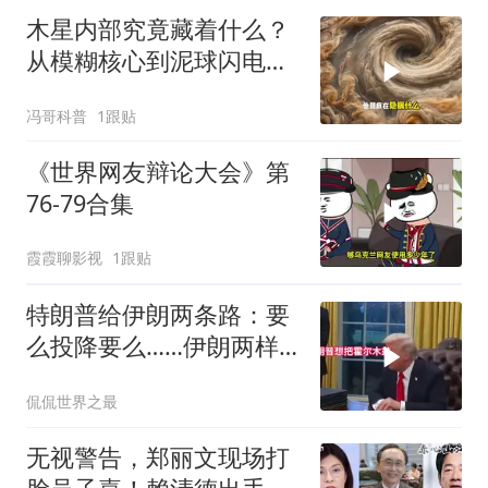
木星内部究竟藏着什么？
从模糊核心到泥球闪电，
重塑太阳系起源
冯哥科普
1跟贴
《世界网友辩论大会》第
76-79合集
霞霞聊影视
1跟贴
特朗普给伊朗两条路：要
么投降要么……伊朗两样
都不选，美军无人机又被
侃侃世界之最
打下来了
无视警告，郑丽文现场打