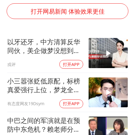
微信又有新功能，你可以“撤回”你的撤回了！
打开网易新闻 体验效果更佳
几元成本的AI广告导致千万市值蒸发
酒店回应车内过夜被收150元
杭州全市有序停课
以牙还牙，中方清算反华
商场现钱学森巨幅海报 负责人回应
同伙，美企做梦没想到：
“不怕六爷挂得多 就怕六爷挂一颗”
中国会做的这么绝
戎评
打开APP
全民健身事业高质量发展
小三嚣张贬低原配，标榜
乐享全民健身 共筑健康中国
真爱强行上位，梦龙全程
怒斥句句戳破谎言
有态度网友19Dsym
打开APP
中巴之间的军演就是在预
防中东危机？赖老师分析