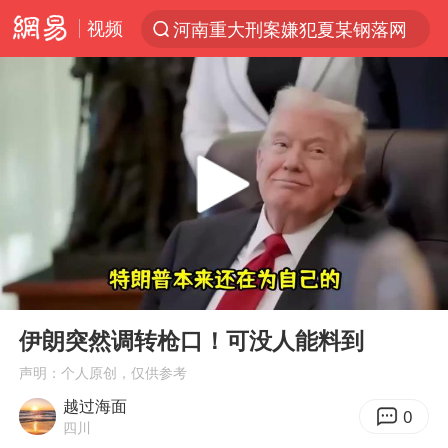
视频
河南重大刑案嫌犯夏某钢落网
光影经济撬动暑期消费新蓝海
浙江上海等地有大雨或暴雨
新疆优化调整景区内自驾服务费
黄金牛市回来了吗
央视新主播李秋莹孙亚鹏亮相
情侣平潭拍日出坠崖1死1伤
00:00
05:10
倪萍赵雅芝同框亮相红毯
Play
Ent
full
台当局重金为“台独”织“皇帝新衣”
伊朗突然调转枪口！可没人能料到
白海豚将正面袭击贯穿浙江
声明：个人原创，仅供参考
越过海面
《欢迎来龙餐馆》口碑
0
四川