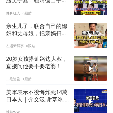
脸吴子嘉！赖清德出手，
卢秀燕再次交底
健身狂人
6跟贴
亲生儿子，联合自己的媳
妇和丈母娘，把亲妈扫地
出门！
左运新鲜事
6跟贴
20岁女孩搭讪路边大叔，
直接问他要不要老婆！
二毛追剧
1跟贴
美軍表示不後悔炸死14萬
日本人｜介文汲.谢寒冰.
张延廷｜辣晚报20260806
蛙哇WW