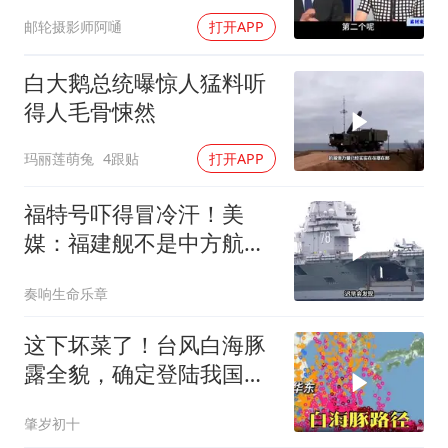
解放军比美军厉害
邮轮摄影师阿嗵
打开APP
白大鹅总统曝惊人猛料听
得人毛骨悚然
玛丽莲萌兔
4跟贴
打开APP
福特号吓得冒冷汗！美
媒：福建舰不是中方航母
终点，而是新起点！
奏响生命乐章
这下坏菜了！台风白海豚
露全貌，确定登陆我国沿
海
肇岁初十