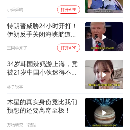
小舜舜呐
打开APP
特朗普威胁24小时开打！
伊朗反手关闭海峡航道，
美伊谁在说谎？
王同学来了
打开APP
34岁韩国辣妈游上海，竟
被21岁中国小伙迷得不要
不要的
林子说事
木星的真实身份竟比我们
预想的还要离奇至极！
万物研究
1跟贴