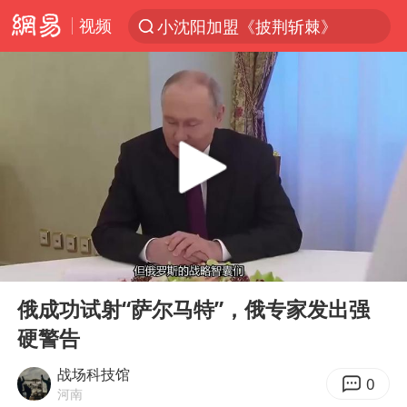
视频
小沈阳加盟《披荆斩棘》
台风“白海豚”登陆 各地各部门全力应对
白海豚雨量超越利奇马、巴威
人形机器人第一股
上海地铁4条线路全线停运
宇树申购 中一签有望赚20万元
4.2平卫生间补漏注胶花1.55万
00:00
09:49
白海豚路径图
Play
Ent
full
武汉3名城管协管员殴打摊主被刑拘
俄成功试射“萨尔马特”，俄专家发出强
硬警告
律师谈贾冰私人饭局被偷拍
男子结婚8年3个女儿都不是亲生
战场科技馆
0
河南