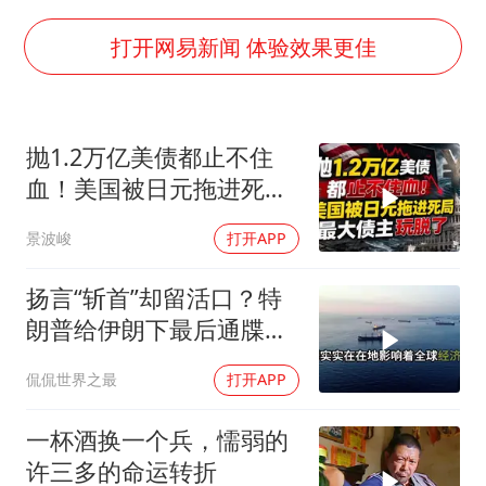
多地银行上调存款利率
面对面丨蔡磊：与渐冻症抗争 纵使不敌 也不屈服
打开网易新闻 体验效果更佳
5万小车卖不动 微型代步车集体遇冷
NBA传奇教练老尼尔森去世
抛1.2万亿美债都止不住
手机真会“偷听”我们说话吗
血！美国被日元拖进死
上半年全球新能源乘用车销量1122万台
局，最大债主玩脱了
景波峻
打开APP
加沙约14万栋建筑被完全摧毁
从科技创新看开局起步的时与势
扬言“斩首”却留活口？特
朗普给伊朗下最后通牒，
这盘棋下得真精
侃侃世界之最
打开APP
一杯酒换一个兵，懦弱的
许三多的命运转折