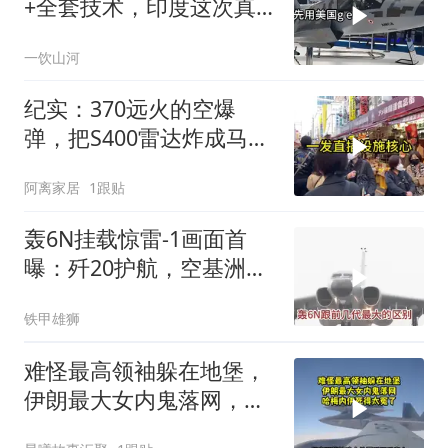
+全套技术，印度这次真
要搞定航发
一饮山河
纪实：370远火的空爆
弹，把S400雷达炸成马蜂
窝，靶标惨状让台军急眼
阿离家居
1跟贴
了
轰6N挂载惊雷-1画面首
曝：歼20护航，空基洲际
核打击拼图补齐
铁甲雄狮
难怪最高领袖躲在地堡，
伊朗最大女内鬼落网，哈
梅内伊死得太冤了