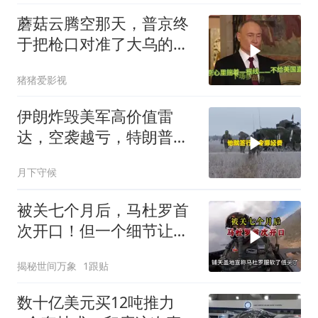
蘑菇云腾空那天，普京终
于把枪口对准了大乌的军
火库
猪猪爱影视
伊朗炸毁美军高价值雷
达，空袭越亏，特朗普战
争算盘难以为继
月下守候
被关七个月后，马杜罗首
次开口！但一个细节让特
朗普尴尬了？
揭秘世间万象
1跟贴
数十亿美元买12吨推力