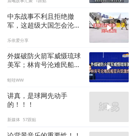
晨曦故事汇聚
1跟贴
中东战事不利且拒绝撤
军，这超级大国怎会沦为
流氓式消耗战
乐依爱分享
外媒破防火箭军威慑琉球
美军；林肯号沦难民船官
兵饥饿炼狱｜介文汲.郭正
蛙哇WW
亮.栗正杰｜辣晚报
20260807
讲真，是球网先动手
的！！！
新媒体
57跟贴
论背景音乐的重要性！！