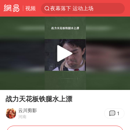
视频
夜幕落下 运动上场
改名后的“青海拉面”店
1岁宝宝碰坏纸巾盒 宝妈被索赔924元
泸溪河：桃酥吃出金属牙冠视频不实
女子开一天一夜空调后二氧化碳中毒
男子结婚8年3个女儿均非亲生
“空调24小时开着更省电”不实
00:00
02:14
“不建议大家买深色蛋糕”
Play
Ent
full
台风白海豚逼近 暴雨大暴雨来袭
战力天花板铁腿水上漂
谁是宇树科技背后赢家
云川剪影
1
河南
985博士后被曝在妻子孕期出轨后续