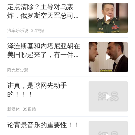
定点清除？主导对乌轰
炸，俄罗斯空天军总司令
疑在莫斯科最贵餐厅被炸
汽车乐乐说
32跟贴
身亡！
泽连斯基和内塔尼亚胡在
美国吵起来了，有一件事
让他俩都很愤怒
附允历史观
讲真，是球网先动手
的！！！
新媒体
39跟贴
论背景音乐的重要性！！