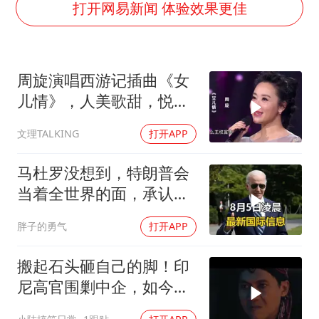
公司“上四休三”但要降薪1000元
打开网易新闻 体验效果更佳
47岁妈妈突然产女 26岁女儿：很震惊
97岁英国奶奶飞上天再破吉尼斯纪录
周旋演唱西游记插曲《女
OpenAI为免费用户升级GPT-5.6 Luna
儿情》，人美歌甜，悦耳
男子杀人后逃进深山21年活得像野人
舒心！
文理TALKING
打开APP
“中国蔬菜之乡”最高温达41.8℃
如何把百年大党建设得更加坚强有力？
马杜罗没想到，特朗普会
当着全世界的面，承认一
个众所周知的事实
胖子的勇气
打开APP
搬起石头砸自己的脚！印
尼高官围剿中企，如今烂
摊子没人收