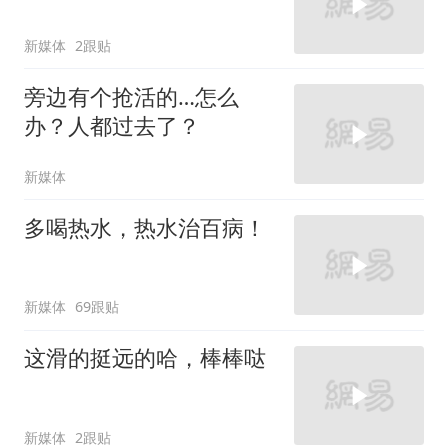
新媒体
2跟贴
旁边有个抢活的…怎么
办？人都过去了？
新媒体
多喝热水，热水治百病！
新媒体
69跟贴
这滑的挺远的哈，棒棒哒
新媒体
2跟贴