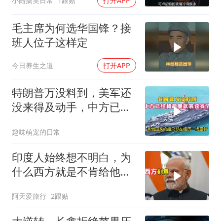
小陆搞笑日常
1跟贴
打开APP
毛主席为何选华国锋？接
班人位子这样定
今日养生之道
打开APP
特朗普万没料到，美军还
没来得及动手，中方已经
和胡塞武装谈妥了
趣味萌宠的日常
印度人始终想不明白，为
什么西方就是不肯给他们
一个大国的体面
阿天爱旅行
2跟贴