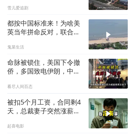
雪儿爱追剧
都按中国标准来！为啥美
英当年拼命反对，联合国
反而全盘接受？
鬼菜生活
命脉被锁住，美国下令撤
侨，多国致电伊朗，中国
两大判断全部成真
看尽人间百态
被扣5个月工资，合同剩4
天，总裁妻子突然涨薪续
签，我递辞呈她慌了
起喜电影