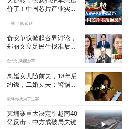
大逆转，长鑫拒绝苹果压
价了！中国芯片产业实现
怎样的逆袭？
一林
190跟贴
食安争议掀起各界讨论，
郑丽文立足民生找准后续
行动方向
金哥说新能源车
离婚女儿随前夫，18年后
约饭，二婚丈夫：警惕骗
局
最终你成为了过客
柬埔寨重大决定引越南40
亿反击，中方成破局关键