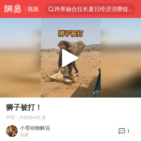
视频
跨界融合拉长夏日经济消费链条
上海轨交全网络地面高架区段限速运行
白海豚逼近浙闽沿海
上海暴雨红色预警
斯诺克中国公开赛刘宏宇击败霍金斯
2026年7月份居民消费价格同比上涨0.5%
伯克希尔净买入约200亿美元股票
00:00
01:04
“伊斯兰版北约”出现
Play
Ent
full
武契奇会见泽连斯基有何意图
狮子被打！
上海大部迎大暴雨
声明：内容由AI生成
小雪动物解说
台铃电动车仅骑一年就断电趴窝
1
福建