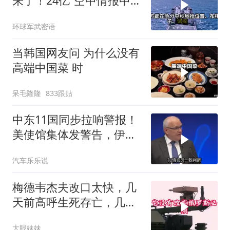
来了！24亿“空中情报中
心”刚到手就杀入南海
环球军武密语
当韩国网友问 为什么没有
高端中国菜 时
呆毛隆隆
833跟贴
中东11国同步拉响警报！
美使馆集体发警告，伊朗
导弹刚袭美军基地
汽车乐乐说
梅德韦杰夫改口太快，几
天前高呼生死存亡，几天
后又换了一个说法
大眼妹妹