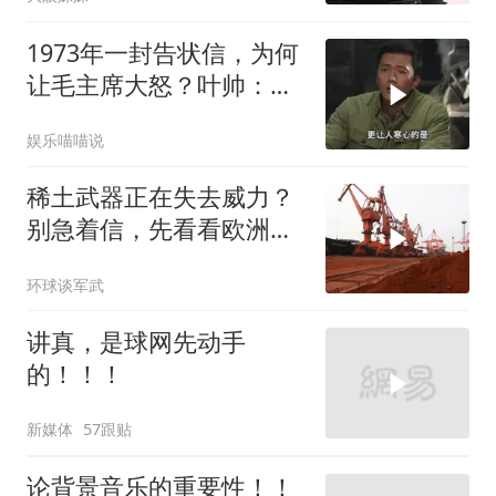
1973年一封告状信，为何
让毛主席大怒？叶帅：杀
一儆百！
娱乐喵喵说
稀土武器正在失去威力？
别急着信，先看看欧洲军
工现在急成啥样了
环球谈军武
讲真，是球网先动手
的！！！
新媒体
57跟贴
论背景音乐的重要性！！