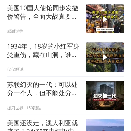
美国10国大使馆同步发撤
侨警告，全面大战真要来
了？
感谢过往
1934年，18岁的小红军身
受重伤，藏在山洞，谁料
被民团头目发现
仅仅解说
苏联幻灭的一代：可以处
分一个人，但不能处分一
种渴望
捉刀世界
150跟贴
美国还没走，澳大利亚就