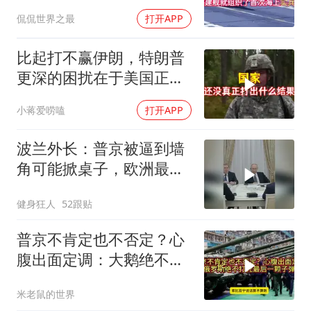
紧张的根本不是航母本身
侃侃世界之最
打开APP
比起打不赢伊朗，特朗普
更深的困扰在于美国正重
蹈前苏联模式
小蒋爱唠嗑
打开APP
波兰外长：普京被逼到墙
角可能掀桌子，欧洲最担
心的不是俄军有多强
健身狂人
52跟贴
普京不肯定也不否定？心
腹出面定调：大鹅绝不打
光最后一颗子弹
米老鼠的世界