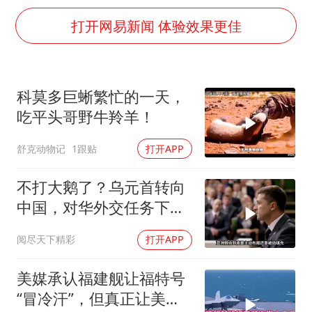
白海豚5次眼壁置换
打开网易新闻 体验效果更佳
浙江海域将现5到8米巨浪到狂浪
曝美下令调查弹药库存信息遭泄露事件
日本连续发生两次地震
科莫多巨蜥繁忙的一天，
方桃子代言广告视频已下架
吃平头哥野牛羚羊！
白海豚在海上打了个结
舒克动物记
1跟贴
打开APP
构建更高水平的全民健身公共服务体系
不打大鹅了？乌元首转向
中国，对华外交任务下
达，中乌风向已变
阅尽天下精彩
打开APP
美媒承认福建舰让福特号
“冒冷汗”，但真正让美国