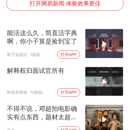
法国将禁止“未经同意的电话营销”
打开网易新闻 体验效果更佳
24小时不关空调 电费会更低吗
中国养老床位“三连降”
能活这么久，简直活字典
多地要求领导干部带头休假
啊，你小子算是捡到宝了
吉林一“温度计大楼”读数爆表
影子追剧社
1跟贴
打开APP
东方甄选被判赔偿江小白30万元
奋进开新局 实干挑大梁
解释权归面试官所有
狗圣哥剪辑
10跟贴
打开APP
不得不说，邓超拍电影确
实有点东西，题材太超前
了，越看越起劲