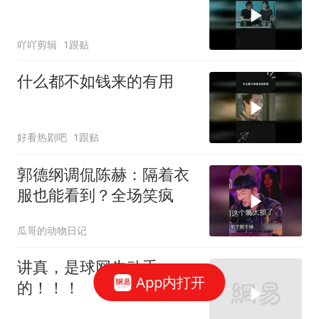
吖吖剪辑
1跟贴
什么都不如钱来的有用
好看热剧吧
1跟贴
郭德纲调侃陈赫：隔着衣
服也能看到？全场笑疯
瓜哥的动物日记
讲真，是球网先动手
App内打开
的！！！