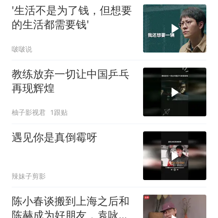
'生活不是为了钱，但想要
的生活都需要钱'
啵啵说
教练放弃一切让中国乒乓
再现辉煌
柚子影视君
1跟贴
遇见你是真倒霉呀
辣妹子剪影
陈小春谈搬到上海之后和
陈赫成为好朋友，袁咏仪