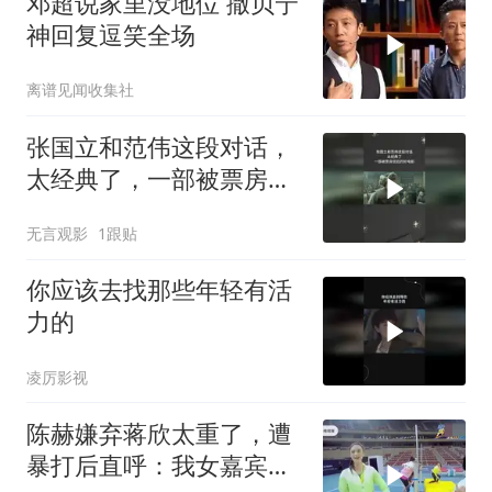
邓超说家里没地位 撒贝宁
神回复逗笑全场
离谱见闻收集社
张国立和范伟这段对话，
太经典了，一部被票房低
估的好电影
无言观影
1跟贴
你应该去找那些年轻有活
力的
凌厉影视
陈赫嫌弃蒋欣太重了，遭
暴打后直呼：我女嘉宾打