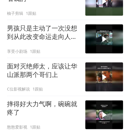
柚子剪辑
1跟贴
男孩只是主动了一次没想
到从此改变命运走向人生
巅峰
享受小剧场
1跟贴
面对灭绝师太，应该让华
山派那两个哥们上
C位影视解说
1跟贴
摔得好大力气啊，碗碗就
疼了
憨憨爱影视
1跟贴