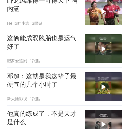
卧龙凤雏得一可得天下 有
内涵
Hello吖小志
3跟贴
这俩能成双胞胎也是运气
好了
肥罗爱追剧
1跟贴
邓超：这就是我这辈子最
硬气的几个小时了
新大陆影视
1跟贴
他真的练成了，不是天才
是什么