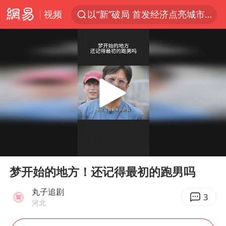
视频
以“新”破局 首发经济点亮城市消费活力
台风白海豚进入48小时警戒线
佛得角门将亮相智利俱乐部主场
中方回应是否在太平洋海底开采稀土
看守所辅警收受10万获刑1年
宇树科技发行价格150.80元/股
宇树科技王兴兴身家有望超200亿元
00:00
00:14
五粮液渠道价一箱上涨近百元
Play
Ent
full
CIA被曝已秘密设立古巴工作组
梦开始的地方！还记得最初的跑男吗
U17国足1分钟轰2球
丸子追剧
3
河北
泰国一女公务员妆容引争议 本人回应