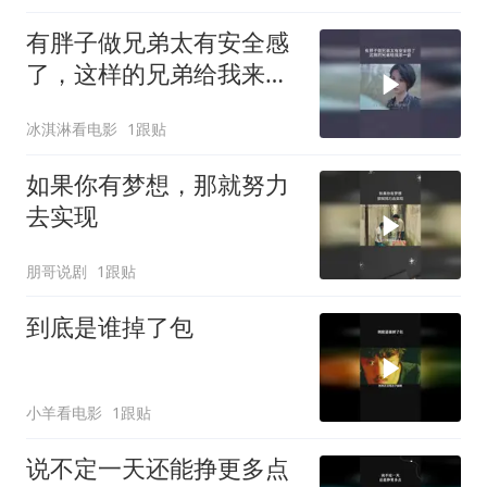
有胖子做兄弟太有安全感
了，这样的兄弟给我来一
沓
冰淇淋看电影
1跟贴
如果你有梦想，那就努力
去实现
朋哥说剧
1跟贴
到底是谁掉了包
小羊看电影
1跟贴
说不定一天还能挣更多点