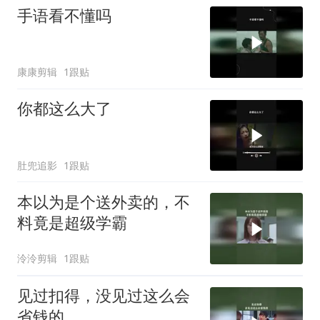
手语看不懂吗
康康剪辑
1跟贴
你都这么大了
肚兜追影
1跟贴
本以为是个送外卖的，不
料竟是超级学霸
泠泠剪辑
1跟贴
见过扣得，没见过这么会
省钱的