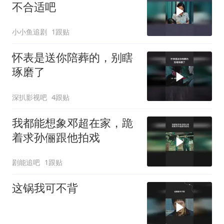
不合适吧
小小鱼追剧
1跟贴
怀表是送你陪葬的，别瞎
琢磨了
深扒影视吧
4跟贴
我都能想象邓超在家，跪
着求孙俪跟他拍戏
剧能追吧
1跟贴
这锅我可不背