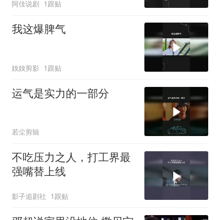
阿佳说剧
1跟贴
我这爆脾气
奻奻剪影
1跟贴
运气是实力的一部分
若尘剪辑
不吃压力之人，打工界最
强嘴替上线
影子追剧社
1跟贴