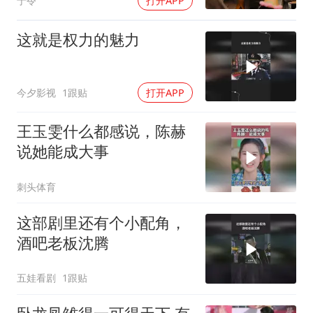
于令
打开APP
这就是权力的魅力
今夕影视
1跟贴
打开APP
王玉雯什么都感说，陈赫
说她能成大事
刺头体育
这部剧里还有个小配角，
酒吧老板沈腾
五娃看剧
1跟贴