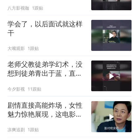
八方影视咖
1跟贴
学会了，以后面试就这样
干
大嘴观影
1跟贴
老师父教徒弟学幻术，没
想到徒弟青出于蓝，直接
把师父吓死了
今夕影视
11跟贴
剧情直接高能炸场，女性
魅力惊艳展现，这电影堪
称王炸
凉爽追剧
1跟贴