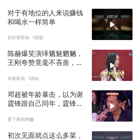
对于有地位的人来说赚钱
和喝水一样简单
好好剪剪辑
1跟贴
陈赫爆笑演绎魑魅魍魉，
王刚夸赞竟毫不吝啬，足
见陈赫机智聪明
丰收影说
1跟贴
邓超被年龄暴击，以为谢
霆锋跟自己同年，霆锋：
哥我80后的
爱下厨的阿酾
初次见面就点这么多菜，