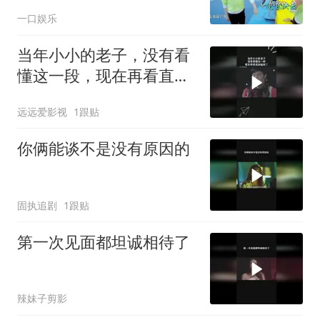
我！
一口娱乐
当年小小的老子，没有看
懂这一段，现在再看直接
磕疯了
远远爱影视
1跟贴
你俩能谈不是没有原因的
固执追剧
1跟贴
第一次见面都坦诚相待了
辣妹子剪影