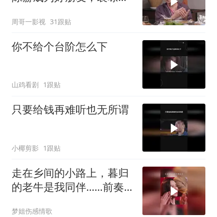
是他们的共同好友
周哥一影视
31跟贴
你不给个台阶怎么下
山鸡看剧
1跟贴
只要给钱再难听也无所谓
小椰剪影
1跟贴
走在乡间的小路上，暮归
的老牛是我同伴……前奏
一响拾起多少人的回忆
梦姐伤感情歌