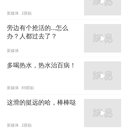
新媒体
2跟贴
旁边有个抢活的…怎么
办？人都过去了？
新媒体
多喝热水，热水治百病！
新媒体
69跟贴
这滑的挺远的哈，棒棒哒
新媒体
2跟贴