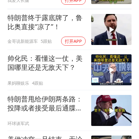
我爱大长腿
打开APP
特朗普终于露底牌了，鲁
比奥直接“凉了”！
金哥说新能源车
5跟贴
打开APP
帅化民：看懂这一仗，美
国哪里还是无敌天下？
果妈聊娱乐
4跟贴
特朗普甩给伊朗两条路：
投降或者接受最后通牒，
伊朗两条都没选，转头又
环球谈军武
打下美军一架无人机