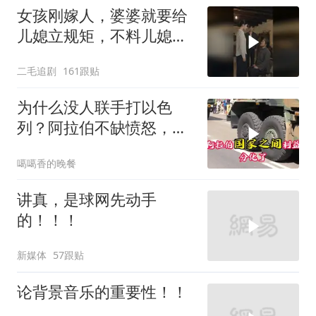
女孩刚嫁人，婆婆就要给
儿媳立规矩，不料儿媳不
是好惹的！
二毛追剧
161跟贴
为什么没人联手打以色
列？阿拉伯不缺愤怒，缺
敢接战争账单的人！
噶噶香的晚餐
讲真，是球网先动手
的！！！
新媒体
57跟贴
论背景音乐的重要性！！