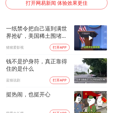
7月CPI同比上涨0.5% 经济内生增长动力持续增强
打开网易新闻 体验效果更佳
部分银行上调存款利率
货车高速制动失灵 交警护航化险为夷
一纸禁令把自己逼到满世
白海豚突然大拐弯 走出罕见路线
界抢矿，美国稀土围堵成
朱一龙的鼻子怎么了
了军工巨头的噩梦
猪猪爱影视
打开APP
成都多趟列车临时停运
路虎卫士限时降17万 BBA已集体降价
钱不是护身符，真正靠得
下党之路
住的是什么
蓝猫说剧
打开APP
挺热闹，也挺开心