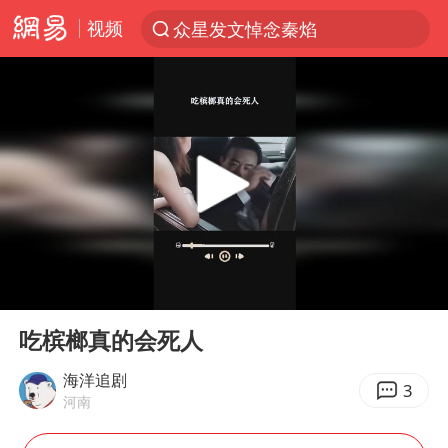
视频
众星发文悼念秦焰
新能源汽车产业链提速
SK海力士回应“或出售重庆工厂”传闻
大连一起飞航班因乘客可乐爆瓶折返
费大厨不自称“大王”了
血指纹匹配成功，20年悬案告破！凶手被执行死刑
辽宁28名务农人员中暑死亡？官方辟谣
00:00
00:20
独闯南太行失联女子遗体已找到
Play
Ent
full
“还不如不放假”
吃槟榔真的会死人
医疗垃圾做手机壳 这也是谋财害命
海洋追剧
3
河南
武契奇：欧洲已处于大战边缘