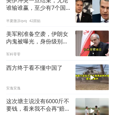
美伊冲突一旦结束，无论
谁输谁赢，至少有7个国
家，恐有亡国之忧
半夏微凉qvq
42跟贴
美军刚准备空袭，伊朗女
内鬼被曝光，身份级别很
意外
军科零零
西方终于看不懂中国了
安逸安逸
这次塘主说没有6000斤不
要钱，看来我不会再“赔