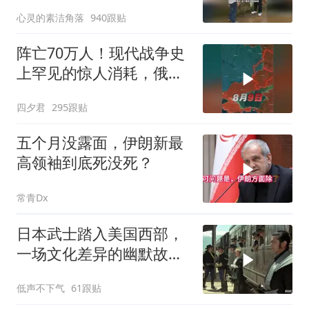
光”了呀
心灵的素洁角落
940跟贴
阵亡70万人！现代战争史
上罕见的惊人消耗，俄军
全线攻势为何停
四夕君
295跟贴
五个月没露面，伊朗新最
高领袖到底死没死？
常青Dx
日本武士踏入美国西部，
一场文化差异的幽默故事
即将开
低声不下气
61跟贴