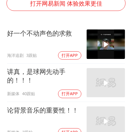
白海豚将正面袭击贯穿浙江
打开网易新闻 体验效果更佳
浙江台州《告全体市民书》
“不怕六爷挂得多 就怕六爷挂一颗”
好一个不动声色的求救
酒店回应车内过夜被收150元
几元成本的AI广告导致千万市值蒸发
海洋追剧
3跟贴
打开APP
36岁男演员成景区NPC后人气爆棚
梁家辉：到内地拍戏不是北上是回归
讲真，是球网先动手
人民的健康、体质、幸福一脉相承
的！！！
新媒体
40跟贴
打开APP
论背景音乐的重要性！！