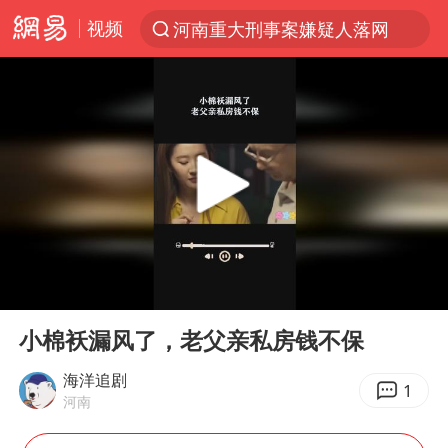
视频
河南重大刑事案嫌疑人落网
光影经济撬动暑期消费新蓝海
浙江上海等地有大雨或暴雨
西湖突现狂风暴雨 游客瞬间被浇透
金饰克价一夜涨回1300元
隔20米开高仿奶茶店被判赔35万元
新疆景区自驾服务费改为按车收费
00:00
01:16
多家A股公司收到美国关税退款
Play
Ent
full
视频丨中国东方电气集团原党组副书记、董事宋致远被查
小棉袄漏风了，老父亲私房钱不保
直击东北超：哈尔滨vs通辽
海洋追剧
1
河南
香港宏福苑火灾或由烟头引起