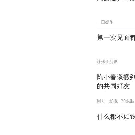
一口娱乐
第一次见面
辣妹子剪影
陈小春谈搬
的共同好友
周哥一影视
39跟贴
什么都不如