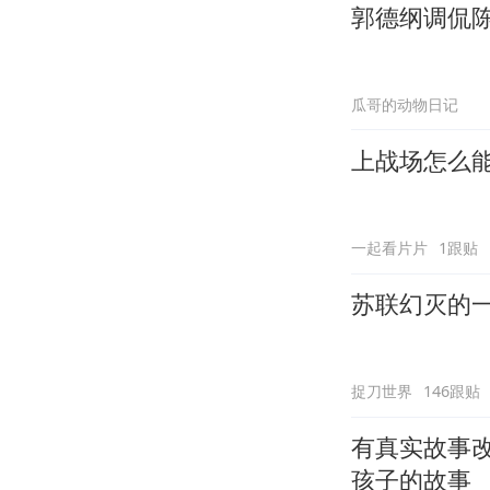
郭德纲调侃
瓜哥的动物日记
上战场怎么
一起看片片
1跟贴
苏联幻灭的
捉刀世界
146跟贴
有真实故事
孩子的故事