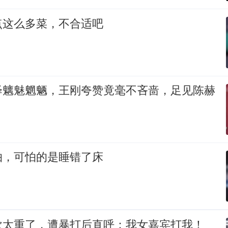
点这么多菜，不合适吧
绎魑魅魍魉，王刚夸赞竟毫不吝啬，足见陈赫
怕，可怕的是睡错了床
欣太重了，遭暴打后直呼：我女嘉宾打我！