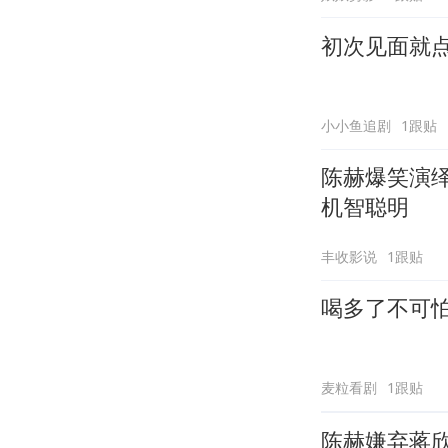
初次见面就
小小鱼追剧
1跟贴
陈赫爆笑演
机智聪明
丰收影说
1跟贴
喝多了不可
麦粒看剧
1跟贴
陈赫嫌弃蒋