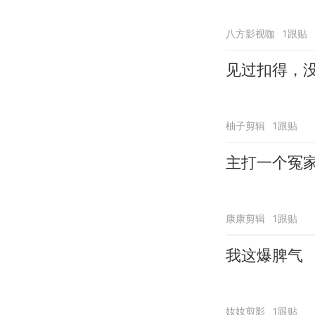
八方影视咖
1跟贴
见过扣得，
柚子剪辑
1跟贴
主打一个冤
康康剪辑
1跟贴
我这爆脾气
奻奻剪影
1跟贴