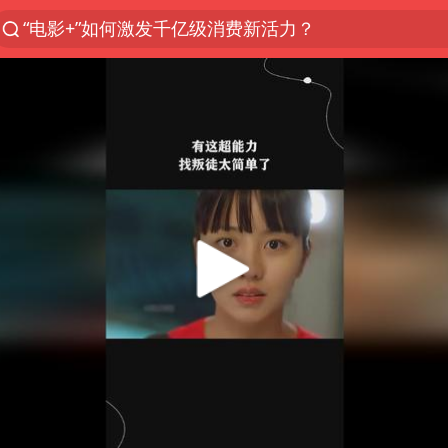
“电影+”如何激发千亿级消费新活力？
全球首个长时储能一体化产业园量产
中国女篮70-67险胜尼日利亚女篮
上海：台风白海豚或将带来龙卷风
四川宜宾市高县4.9级地震致1人死亡
名创优品回应女子吐槽内裤质量差
台风白海豚已进入24小时警戒线
中巨芯：上半年归母净利润1405.77万元
秋天的第一杯奶茶到底有多火
38岁演员求职万岁山NPC成功
国乒男单横滨冠军赛全军覆没