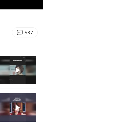
02:24
Enter
fullscreen
537