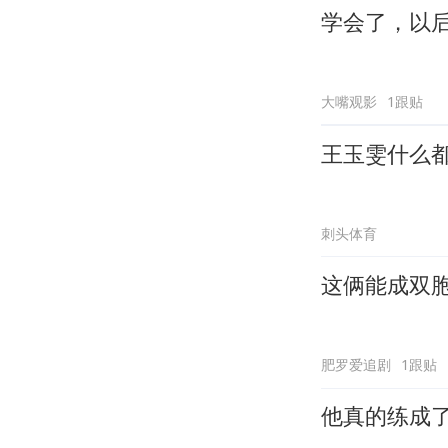
学会了，以
大嘴观影
1跟贴
王玉雯什么
刺头体育
这俩能成双
肥罗爱追剧
1跟贴
他真的练成