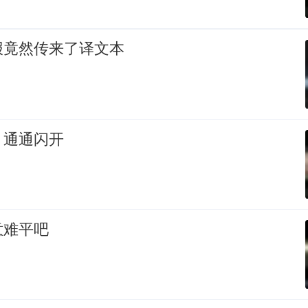
报竟然传来了译文本
，通通闪开
意难平吧