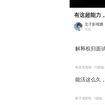
00:00
Play
有这超能力
北子影视菌
河南
解释权归面
狗圣哥剪辑
10跟贴
能活这么久
影子追剧社
1跟贴