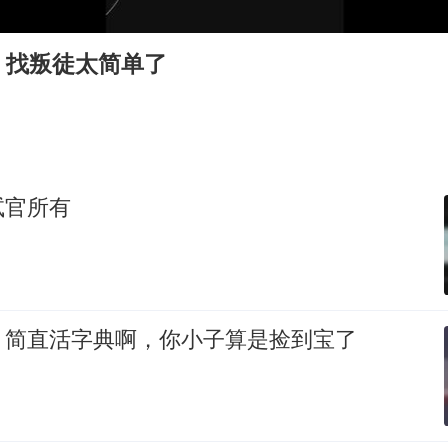
U17国足三连胜晋级明日之星半决赛
胡彦斌获《歌手2026》歌王
，找叛徒太简单了
胜宏科技：股票交易异常波动
日本试射“战斧”导弹，国防部回应
胡彦斌韩磊 谁帮谁
东航：国内客票提前14天免费退改
试官所有
夯实基础开新局
，简直活字典啊，你小子算是捡到宝了