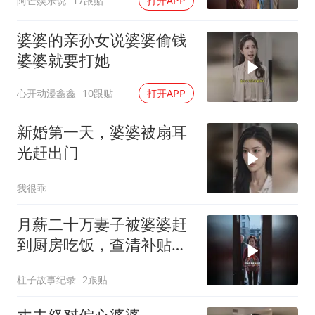
阿芒娱乐说
17跟贴
打开APP
婆婆的亲孙女说婆婆偷钱
婆婆就要打她
心开动漫鑫鑫
10跟贴
打开APP
新婚第一天，婆婆被扇耳
光赶出门
我很乖
月薪二十万妻子被婆婆赶
到厨房吃饭，查清补贴真
相后霸气摊牌
柱子故事纪录
2跟贴