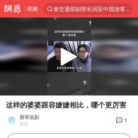
视频
泰交通部副部长回应中国游客遭歧视
夜幕落下 运动上场
台风白海豚体型变大近似13个浙江面积
以军空袭黎南部真主党
1岁宝宝碰坏纸巾盒 宝妈被索赔924元
Meta被判支付5.67亿美元
台风白海豚逼近 暴雨大暴雨来袭
00:00
00:44
“空调24小时开着更省电”不实
Play
Ent
full
公司“上四休三”但要降薪1000元
这样的婆婆跟容嬷嬷相比，哪个更厉害
47岁妈妈突然产女 26岁女儿：很震惊
朋哥说剧
1
河北
OpenAI为免费用户升级GPT-5.6 Luna