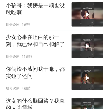
小孩哥：我愣是一颗也没
敢吃啊
朋哥说剧
1跟贴
少女心事在坦白的那一
刻，就已经和自己和解了
朋哥说剧
11跟贴
你俩渣不渣问我干嘛，都
实锤了还问
朋哥说剧
1跟贴
这女的什么脑回路？我真
的大为震撼