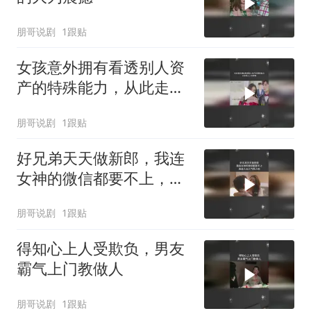
朋哥说剧
1跟贴
女孩意外拥有看透别人资
产的特殊能力，从此走上
人生巅峰
朋哥说剧
1跟贴
好兄弟天天做新郎，我连
女神的微信都要不上，真
是人比人气死人呐
朋哥说剧
1跟贴
得知心上人受欺负，男友
霸气上门教做人
朋哥说剧
1跟贴