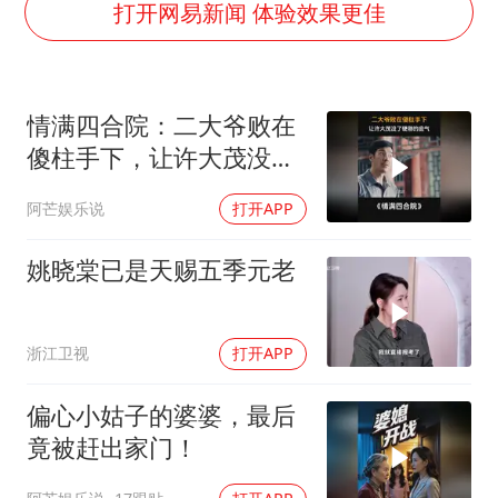
段绚竞因公牺牲 年仅44岁
打开网易新闻 体验效果更佳
日本广岛民众举行游行反对政府行径
实探山东最热的“中国蔬菜之乡”
情满四合院：二大爷败在
女子开一天一夜空调后二氧化碳中毒
傻柱手下，让许大茂没了
中方：应维护南苏丹国家稳定
硬刚的底气
阿芒娱乐说
打开APP
船舶避风项目停工 多地全力防台风
服务实体经济 财政金融打出组合拳
姚晓棠已是天赐五季元老
奋进开新局 实干挑大梁
浙江卫视
打开APP
偏心小姑子的婆婆，最后
竟被赶出家门！