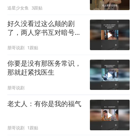
泥劝她别工作
追星少女鱼
3跟贴
好久没看过这么颠的剧
了，两人穿书互对暗号，
真是笑死了
朋哥说剧
1跟贴
你要是没有那医务常识，
那就赶紧找医生
朋哥说剧
老丈人：有你是我的福气
朋哥说剧
1跟贴