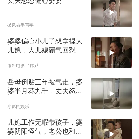
丈夫怒怼偏心婆婆
破风者手写字
婆婆偏心小儿子想拿捏大
儿媳，大儿媳霸气回怼毫
不留情，大儿子明事理拎
雨轩电影
1跟贴
得清
岳母倒贴三年被气走，婆
婆半月花九千，丈夫怒送
亲妈回老家
小影的娱乐
儿媳工作无暇带孩子，婆
婆阴阳怪气，老公也和稀