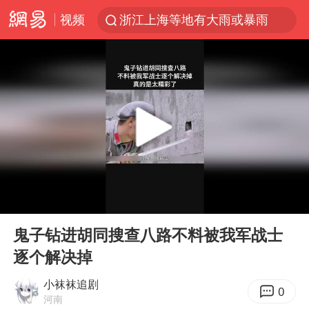
视频
浙江上海等地有大雨或暴雨
新疆优化调整景区内自驾服务费
上四休三，但降薪1000元，你接受吗？
黄金牛市回来了吗
情侣平潭拍日出坠崖1死1伤
台当局重金为“台独”织“皇帝新衣”
白海豚将正面袭击贯穿浙江
00:00
00:38
微信又有新功能，你可以“撤回”你的撤回了！
Play
Ent
full
几元成本的AI广告导致千万市值蒸发
鬼子钻进胡同搜查八路不料被我军战士
逐个解决掉
《欢迎来龙餐馆》口碑
杭州全市有序停课
小袜袜追剧
0
河南