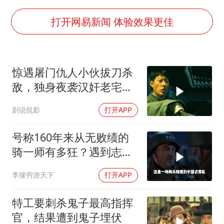
商场现钱学森巨幅海报 负责人回应
“不怕六爷挂得多 就怕六爷挂一颗”
打开网易新闻 体验效果更佳
全民健身事业高质量发展
WTT瑞典大满贯女单签表出炉
惊遇屠门仇人小伙拔刀杀
36岁男演员成景区NPC后人气爆棚
敌，独身夜袭汉奸老宅了
乐享全民健身 共筑健康中国
结血债
剧说侃影
打开APP
号称160年来从无败绩的
骑一师有多狂？遇到志愿
军1天就老实了
李摻穷游天下
打开APP
特工要刺杀鬼子最高指挥
官，结果遭到鬼子埋伏