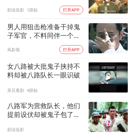
剧说侃影
1跟贴
打开APP
男人用狙击枪准备干掉鬼
子军官，不料同伴一个手
势，竟察觉不对劲
风影视
打开APP
女八路被大批鬼子挟持不
料却被八路队长一眼识破
美豆看剧
4跟贴
八路军为营救队长，他们
提前设伏却被鬼子包了饺
子
剧说侃影