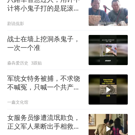
计将小鬼子打的是屁滚尿
流
剧说侃影
战士在墙上挖洞杀鬼子，
一次一个准
淼犇爱历史
3跟贴
军统女特务被捕，不求饶
不喊冤，只喊一个共产党
名字！
一鑫文化馆
女服务员惨遭流氓欺负，
正义军人果断出手相救，
英雄壮举令人动容