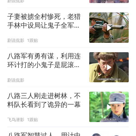
剧说侃影
子妻被掳全村惨死，老猎
手林中设局让鬼子全军覆
灭陪葬
剧说侃影
1跟贴
八路军有勇有谋，利用连
环计打的小鬼子是屁滚尿
流
剧说侃影
八路三人刚走进树林，不
料队长看到了诡异的一幕
飞鸟潜影
1跟贴
八路军智慧过人，用计中