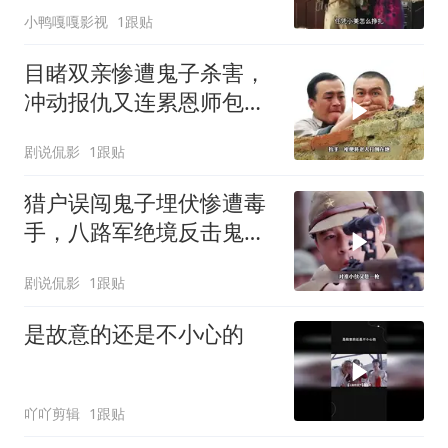
小鸭嘎嘎影视
1跟贴
目睹双亲惨遭鬼子杀害，
冲动报仇又连累恩师包疙
瘩丧命
剧说侃影
1跟贴
猎户误闯鬼子埋伏惨遭毒
手，八路军绝境反击鬼子
狙击手
剧说侃影
1跟贴
是故意的还是不小心的
吖吖剪辑
1跟贴