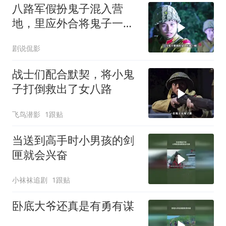
八路军假扮鬼子混入营
地，里应外合将鬼子一网
打尽
剧说侃影
战士们配合默契，将小鬼
子打倒救出了女八路
飞鸟潜影
1跟贴
当送到高手时小男孩的剑
匣就会兴奋
小袜袜追剧
1跟贴
卧底大爷还真是有勇有谋