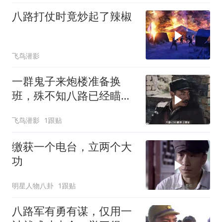
八路打仗时竟炒起了辣椒
飞鸟潜影
一群鬼子来炮楼准备换
班，殊不知八路已经瞄准
了他们
飞鸟潜影
1跟贴
缴获一个电台，立两个大
功
明星人物八卦
1跟贴
八路军有勇有谋，仅用一