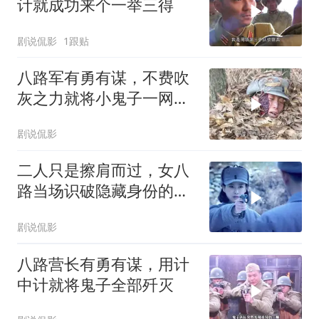
计就成功来个一举三得
剧说侃影
1跟贴
八路军有勇有谋，不费吹
灰之力就将小鬼子一网打
尽
剧说侃影
二人只是擦肩而过，女八
路当场识破隐藏身份的叛
徒
剧说侃影
八路营长有勇有谋，用计
中计就将鬼子全部歼灭