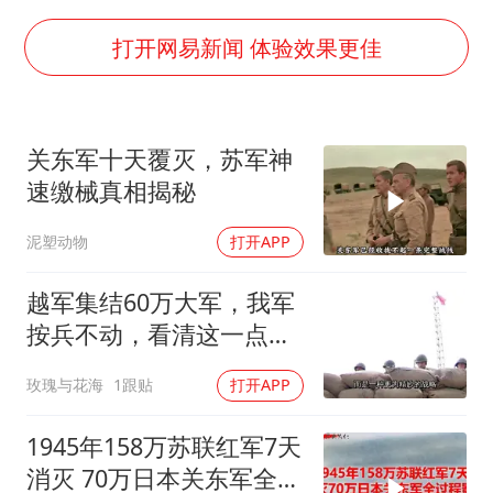
上海大部迎大暴雨
女子发现前夫婚内与第三者育子
打开网易新闻 体验效果更佳
以军士兵把枪口对准中国记者
笔试第一被劝弃考涉事副校长被撤职
关东军十天覆灭，苏军神
《龙餐馆》 冲奖
速缴械真相揭秘
构建更高水平的全民健身公共服务体系
泥塑动物
打开APP
男子被沙蜇蜇伤5小时后呼吸困难
奋力开创中国式现代化建设新局面
越军集结60万大军，我军
按兵不动，看清这一点便
知越南必败
玫瑰与花海
1跟贴
打开APP
1945年158万苏联红军7天
消灭 70万日本关东军全过