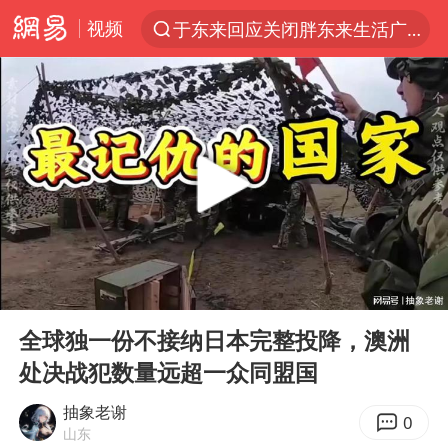
视频
于东来回应关闭胖东来生活广场店
上半年我国经营主体结构持续优化
杭州机场已取消航班388架次
《披荆斩棘2026》阵容官宣
白海豚北上或致京津冀暴雨
中国第1高楼阻尼器摆动明显
上海有出现龙卷潜势
00:00
03:24
国足U17与阿森纳决赛取消 并列冠军
Play
Ent
full
2025年小学教师减少13.19万
全球独一份不接纳日本完整投降，澳洲
处决战犯数量远超一众同盟国
王艺迪2-4不敌张本美和止步4强
上门女婿出轨女邻居多年被判重婚罪
抽象老谢
0
山东