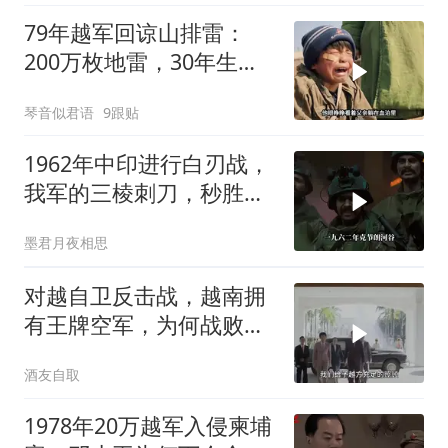
79年越军回谅山排雷：
200万枚地雷，30年生死
噩梦
琴音似君语
9跟贴
1962年中印进行白刃战，
我军的三棱刺刀，秒胜印
军的狗腿刀
墨君月夜相思
对越自卫反击战，越南拥
有王牌空军，为何战败也
不动用
酒友自取
1978年20万越军入侵柬埔