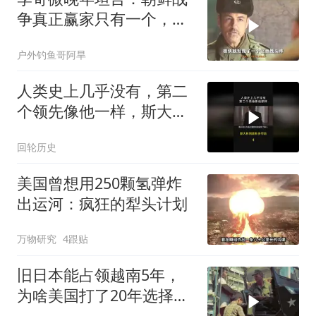
争真正赢家只有一个，不
是美国
户外钓鱼哥阿旱
人类史上几乎没有，第二
个领先像他一样，斯大林
到底有多可怕？
回轮历史
美国曾想用250颗氢弹炸
出运河：疯狂的犁头计划
万物研究
4跟贴
旧日本能占领越南5年，
为啥美国打了20年选择撤
军？