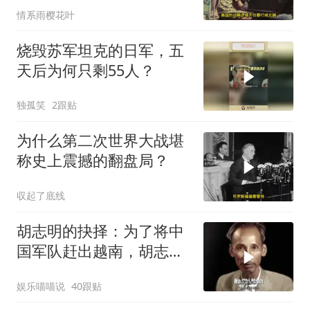
情系雨樱花叶
烧毁苏军坦克的日军，五
天后为何只剩55人？
独孤笑
2跟贴
为什么第二次世界大战堪
称史上震撼的翻盘局？
収起了底线
胡志明的抉择：为了将中
国军队赶出越南，胡志明
甘做法国的殖民地
娱乐喵喵说
40跟贴