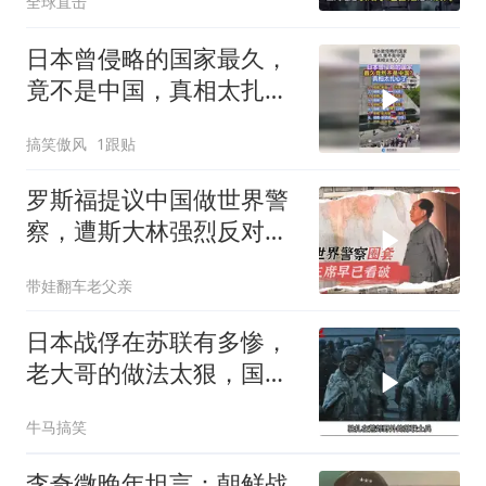
全球直击
日本曾侵略的国家最久，
竟不是中国，真相太扎心
了！
搞笑傲风
1跟贴
罗斯福提议中国做世界警
察，遭斯大林强烈反对，
主席早已看透一切
带娃翻车老父亲
日本战俘在苏联有多惨，
老大哥的做法太狠，国人
大呼解恨
牛马搞笑
李奇微晚年坦言：朝鲜战