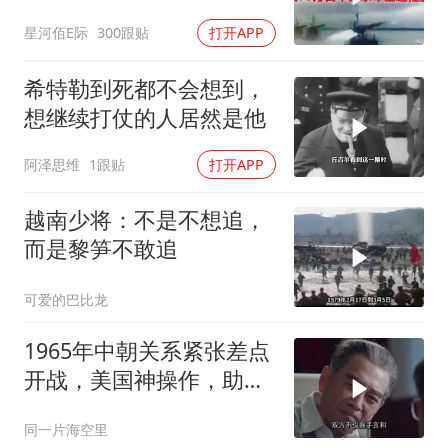
程影像
星河佰E际
300跟贴
打开APP
希特勒到死都不会想到，
想继续打仗的人居然是他
阿泽思维
1跟贴
打开APP
越南少将：不是不想追，
而是黎笋不敢追
可爱的巴比龙
1965年中朝关系紧张差点
开战，美国神操作，助两
国化解危机
同一片海空里