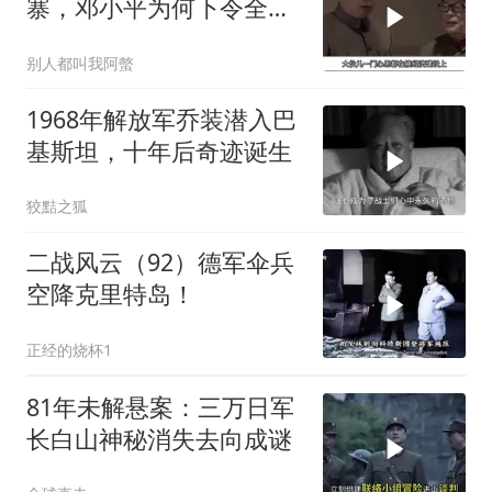
寨，邓小平为何下令全军
准备反击？
别人都叫我阿螫
1968年解放军乔装潜入巴
基斯坦，十年后奇迹诞生
狡黠之狐
二战风云（92）德军伞兵
空降克里特岛！
正经的烧杯1
81年未解悬案：三万日军
长白山神秘消失去向成谜