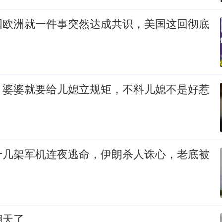
国欧洲就一件事突然达成共识，美国这回彻底
，婆婆就要给儿媳立规矩，不料儿媳不是好惹
十几架军机连夜逃命，伊朗杀人诛心，老底被
翻天了