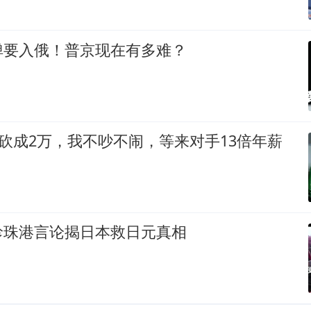
弹要入俄！普京现在有多难？
被砍成2万，我不吵不闹，等来对手13倍年薪
珍珠港言论揭日本救日元真相