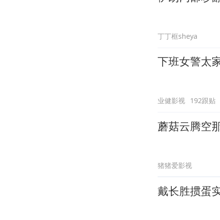
丁丁框sheya
下班女警太
业健影视
192跟贴
蘑菇云腾空
猪猪爱影视
戴长胜掼蛋实