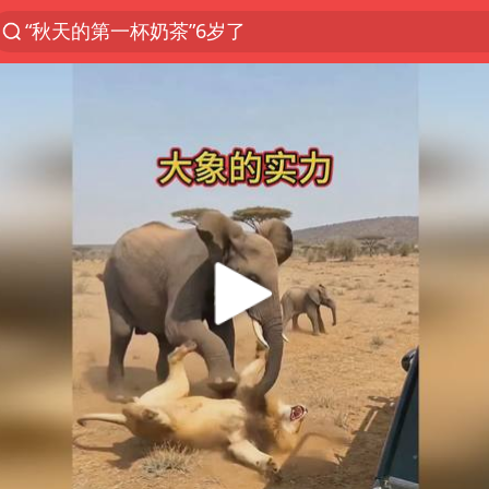
“秋天的第一杯奶茶”6岁了
全球首个长时储能一体化产业园量产
台风白海豚已进入24小时警戒线
四川宜宾市高县4.9级地震致1人死亡
中国女篮70-67险胜尼日利亚女篮
名创优品回应女子吐槽内裤质量差
上海：台风白海豚或将带来龙卷风
国防部：中国军队坚决反制任何闹海挑衅图谋
U17国足三连胜晋级明日之星半决赛
国乒男单横滨冠军赛全军覆没
38岁演员求职万岁山NPC成功