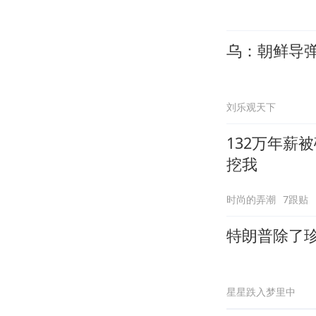
乌：朝鲜导
刘乐观天下
132万年薪
挖我
时尚的弄潮
7跟贴
特朗普除了
星星跌入梦里中