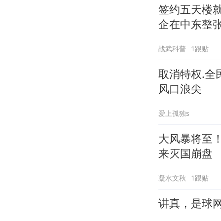
签约五天楼
企在中东整
战武科普
1跟贴
取消特权.
风口浪尖
爱上孤独s
大风暴将至
来灭国崩盘
凝水文秋
1跟贴
讲真，是球