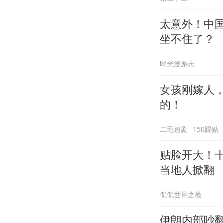
太意外！中
坐不住了？
时光漫游志
女孩刚嫁人
的！
二毛追剧
150跟贴
贴脸开大！
当地人掀翻
侃侃世界之最
伊朗内部吵