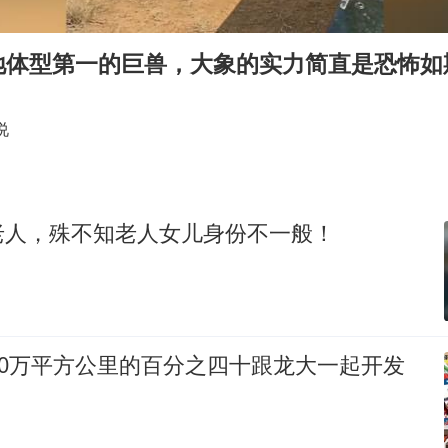
日本试射“战斧”导弹，国防部回应
胡彦斌韩磊 谁帮谁
地体型第一的巨兽，大象的实力简直是恐怖如
胡彦斌获《歌手2026》歌王
我国外贸延续良好增长态势
说
“新疆阿勒泰八月能滑雪”不实
夯实基础开新局
老人，殊不知老人女儿身份不一般！
00万平方公里的百分之四十跟龙大一起开发