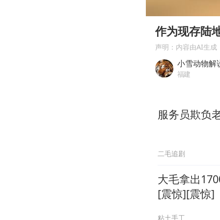
00:00
Play
作为现存陆
声明：内容由AI生成
小雪动物解
福建
服务员欺负
二毛追剧
大毛拿出17
[震惊][震惊]
粘土手工