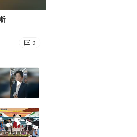
01:04
Enter
fullscreen
斯
0