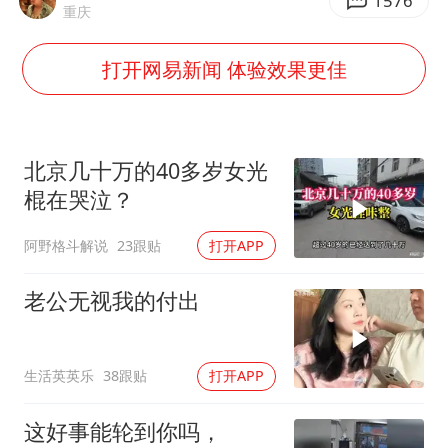
泰国初中生饮弹自尽前开了26枪
1576
重庆
多个明星演唱会取消
打开网易新闻 体验效果更佳
店主称换“青海拉面”招牌后生意更好
女儿为争财产堵门阻挠父亲出殡
Kimi K3也失控了
北京几十万的40多岁女光
习近平心系体育强国建设
棍在哭泣？
阿野格斗解说
23跟贴
打开APP
老公无视我的付出
生活英英乐
38跟贴
打开APP
这好事能轮到你吗，