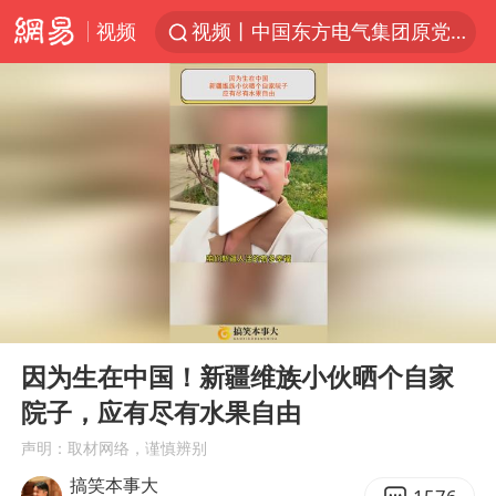
视频
视频丨中国东方电气集团原党组副书记、董事宋致远被查
台风白海豚闭眼浙江上海处于危险半圆
香港宏福苑火灾或由烟头引起
网约车司机充电时猝死保险拒赔
中国父女泰国骑摩托车坠崖1死1伤
白海豚将正面袭击贯穿浙江
周末打虎 宋致远被查
00:00
01:46
温州发布告全体市民书：非必要不外出
Play
Ent
full
刘浩存百花奖开幕式红裙起舞
因为生在中国！新疆维族小伙晒个自家
院子，应有尽有水果自由
郑丽文：台湾从来没有“独立”过
声明：取材网络，谨慎辨别
万岁山接盘烂尾恒大文旅城
搞笑本事大