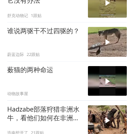
它没有办法
舒克动物记
1跟贴
谁说两驱干不过四驱的？
蔚蓝边际
22跟贴
薮猫的两种命运
动物故事屋
Hadzabe部落狩猎非洲水
牛，看他们如何在非洲的
荒野中生存
浩南想开了
21跟贴