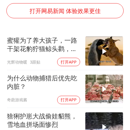
段绚竞因公牺牲 年仅44岁
打开网易新闻 体验效果更佳
日本广岛民众举行游行反对政府行径
实探山东最热的“中国蔬菜之乡”
女子开一天一夜空调后二氧化碳中毒
蜜獾为了养大孩子，一路
船舶避风项目停工 多地全力防台风
干架花豹狞猫鲸头鹳，养
奋进开新局 实干挑大梁
孩子太费妈了
光辉动物暖
3跟贴
打开APP
为什么动物捕猎后优先吃
内脏？
奇葩游戏酱
打开APP
猞猁护崽大战偷娃貂熊，
雪地血拼场面惨烈