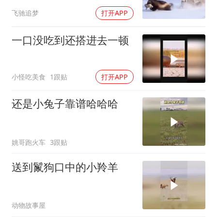
飞驰追梦
打开APP
一口没吃到还搭进去一顿
小怪吃美食
1跟贴
打开APP
还是小兔子靠谱哈哈哈
姚哥跑火车
3跟贴
送到鬣狗口中的小羚羊
动物故事屋