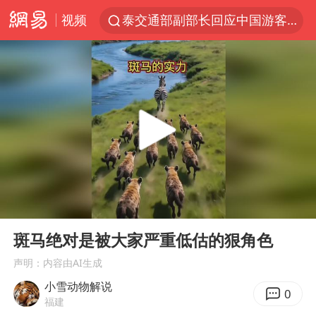
视频
泰交通部副部长回应中国游客遭歧视
美国将对多晶硅衍生品加征15%关税
台风白海豚体型变大近似13个浙江面积
1岁宝宝碰坏纸巾盒 宝妈被索赔924元
泸溪河：桃酥吃出金属牙冠视频不实
Meta被判支付5.67亿美元
台风白海豚逼近 暴雨大暴雨来袭
00:00
00:48
“空调24小时开着更省电”不实
Play
Ent
full
公司“上四休三”但要降薪1000元
斑马绝对是被大家严重低估的狠角色
47岁妈妈突然产女 26岁女儿：很震惊
声明：内容由AI生成
小雪动物解说
OpenAI为免费用户升级GPT-5.6 Luna
0
福建