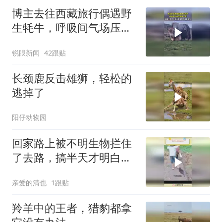
博主去往西藏旅行偶遇野
生牦牛，呼吸间气场压迫
感十足
锐眼新闻
42跟贴
长颈鹿反击雄狮，轻松的
逃掉了
阳仔动物园
回家路上被不明生物拦住
了去路，搞半天才明白有
事相求
亲爱的清也
1跟贴
羚羊中的王者，猎豹都拿