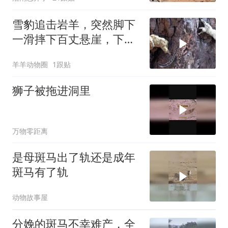
雪豹追击岩羊，突然脚下
一滑摔下百丈悬崖，下一
秒意外事情发生了
羊羊动物圈
1跟贴
狮子被拖进洞里
万物零距离
是母斑马出了轨还是成年
斑马有了轨
动物故事屋
分娩的斑马不幸难产，全