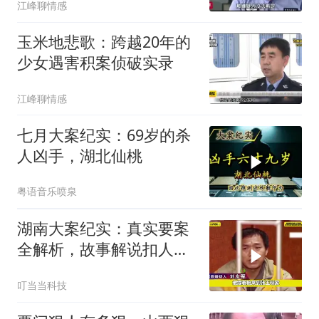
江峰聊情感
玉米地悲歌：跨越20年的
少女遇害积案侦破实录
江峰聊情感
七月大案纪实：69岁的杀
人凶手，湖北仙桃
粤语音乐喷泉
湖南大案纪实：真实要案
全解析，故事解说扣人心
弦
叮当当科技