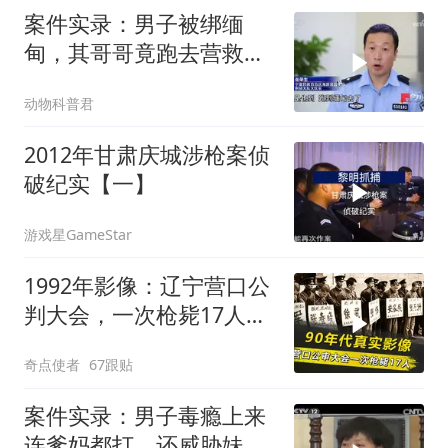
案件实录：男子被绑缅
甸，其哥哥竟跑去营救，
警方万万没想到
动物科普君
2012年甘肃庆城涉枪案侦
破纪实【一】
游戏星GameStar
1992年影像：辽宁营口公
判大会，一次枪毙17人，
犯人临刑前唱歌
奇点使者
67跟贴
案件实录：男子毒瘾上来
连爹妈都打，还威胁妹妹