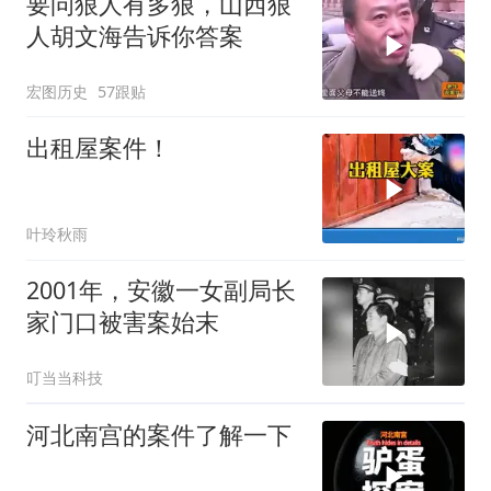
要问狠人有多狠，山西狠
人胡文海告诉你答案
宏图历史
57跟贴
出租屋案件！
叶玲秋雨
2001年，安徽一女副局长
家门口被害案始末
叮当当科技
河北南宫的案件了解一下