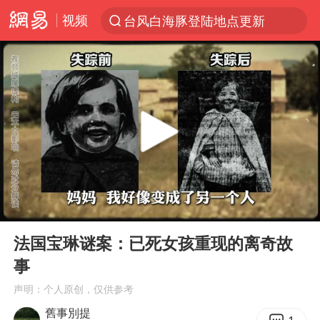
视频
台风白海豚登陆地点更新
以“新”破局 首发经济点亮城市消费活力
台风白海豚进入48小时警戒线
佛得角门将亮相智利俱乐部主场
宇树科技发行价格150.80元/股
看守所辅警收受10万获刑1年
宇树科技王兴兴身家有望超200亿元
00:00
02:42
五粮液渠道价一箱上涨近百元
Play
Ent
full
CIA被曝已秘密设立古巴工作组
法国宝琳谜案：已死女孩重现的离奇故
事
贵州轮胎子公司获美国退税8136万
声明：个人原创，仅供参考
U17国足1分钟轰2球
舊事別提