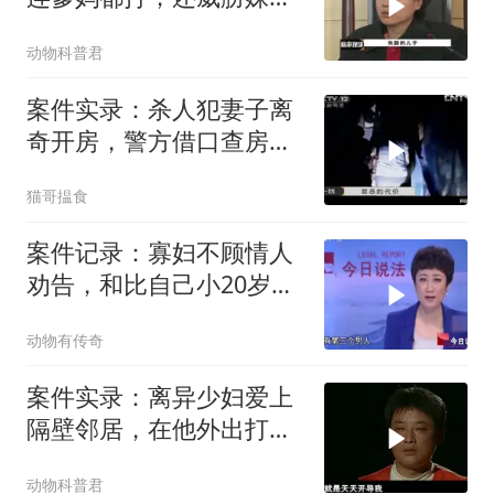
一家人，全村人
动物科普君
案件实录：杀人犯妻子离
奇开房，警方借口查房进
入，成功将其抓获
猫哥揾食
案件记录：寡妇不顾情人
劝告，和比自己小20岁的
小伙会，结果
动物有传奇
案件实录：离异少妇爱上
隔壁邻居，在他外出打工
时，还把他女儿
动物科普君