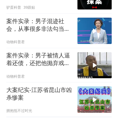
驴蛋科普
39跟贴
案件实录：男子混迹社
会，从事很多非法勾当，
在闹市街头被人当
动物科普君
案件实录：男子被情人逼
着还债，还把他抛弃戏
耍，瞬间就起了杀
动物科普君
大案纪实-江苏省昆山市凶
杀惨案
拥抱抵不过时光