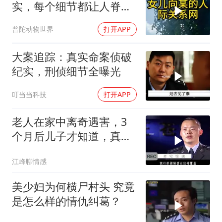
实，每个细节都让人脊背
发凉
普陀动物世界
打开APP
大案追踪：真实命案侦破
纪实，刑侦细节全曝光
叮当当科技
打开APP
老人在家中离奇遇害，3
个月后儿子才知道，真相
令人难以置信
江峰聊情感
美少妇为何横尸村头 究竟
是怎么样的情仇纠葛？