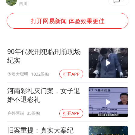
法国将禁止“未经同意的电话营销”
1
四川
我国编制完成新版全月地质图
打开网易新闻 体验效果更佳
“深圳地面沉降致车辆损坏”不实
外交部发言人就广岛核爆81周年等答记者问
中国“五箭齐发”反制美国
90年代死刑犯临刑前现场
感觉全东北都在等7号
纪实
多地要求领导干部带头休假
体娱大聪明
1032跟贴
打开APP
奋进开新局 实干挑大梁
河南彩礼灭门案，女子退
婚不退彩礼
户外阿崭
35跟贴
打开APP
旧案重提：真实大案纪