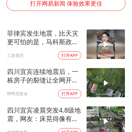
国足U17与阿森纳决赛取消 并列冠军
打开网易新闻 体验效果更佳
上门女婿出轨女邻居多年被判重婚罪
构建更高水平的全民健身公共服务体系
菲律宾发生地震，比天灾
韩军前线部队连曝丑闻
更可怕的是，马科斯政府
云南一男子胃中取出180颗铁钉
无底线挑衅中国
三农老历
打开APP
曹颖儿子首次演长剧
以军士兵把枪口对准中国记者
四川宜宾连续地震后，一
奋力开创中国式现代化建设新局面
栋房子的裂缝让全网开始
追问
呼呼历史论
打开APP
四川宜宾凌晨突发4.8级地
震，网友：床晃得像有人
在摇