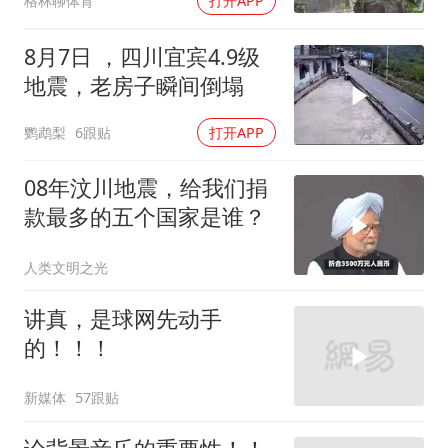
格林聊体育
打开APP
8月7日 ，四川宜宾4.9级
地震，老房子瞬间倒塌
鹦鹉梨
6跟贴
打开APP
08年汶川地震，给我们捐
款最多的五个国家是谁？
人类文明之光
讲真，是球网先动手
的！！！
新媒体
57跟贴