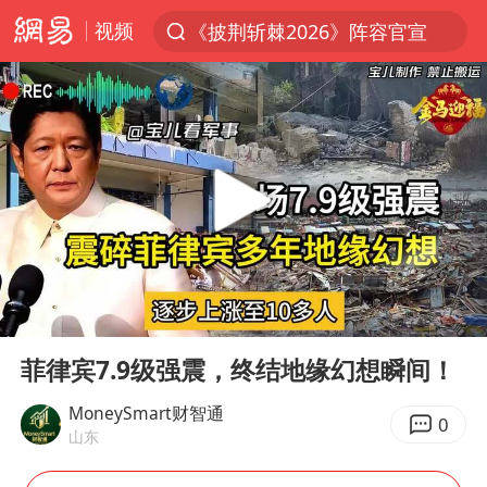
视频
《披荆斩棘2026》阵容官宣
上半年我国经营主体结构持续优化
杭州机场已取消航班388架次
浙江省委书记：该停下的坚决停下来
中国籍豪华游艇富商之子在泰国被杀
白海豚北上或致京津冀暴雨
广西公开征集涉黑涉恶犯罪线索
00:00
14:01
看完所有石窟需2000元？景区回应
Play
Ent
full
上海中心千吨“镇楼神器”摆动明显
菲律宾7.9级强震，终结地缘幻想瞬间！
新疆一婚礼线上邀请引热议
MoneySmart财智通
0
山东
世界第1特鲁姆普斯诺克中国赛一轮游