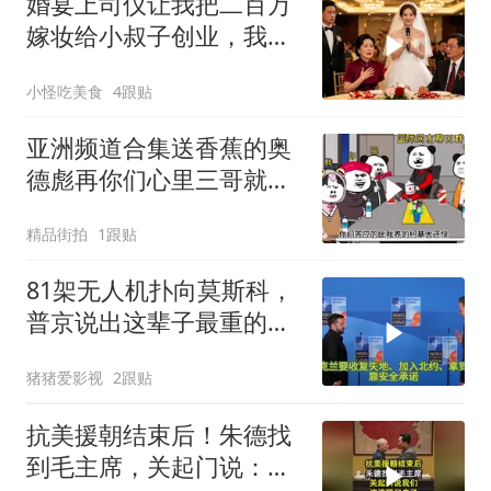
婚宴上司仪让我把二百万
嫁妆给小叔子创业，我一
句话气晕婆婆
小怪吃美食
4跟贴
亚洲频道合集送香蕉的奥
德彪再你们心里三哥就是
这种人吗
精品街拍
1跟贴
81架无人机扑向莫斯科，
普京说出这辈子最重的一
句话
猪猪爱影视
2跟贴
抗美援朝结束后！朱德找
到毛主席，关起门说：我