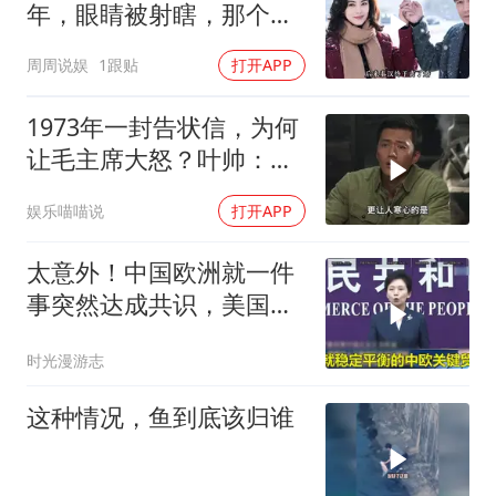
年，眼睛被射瞎，那个男
人只问了一句“谁来出机票
周周说娱
1跟贴
打开APP
钱？”
1973年一封告状信，为何
让毛主席大怒？叶帅：杀
一儆百！
娱乐喵喵说
打开APP
太意外！中国欧洲就一件
事突然达成共识，美国这
回彻底坐不住了？
时光漫游志
这种情况，鱼到底该归谁