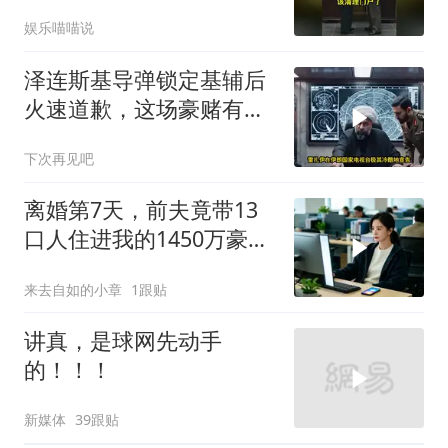
们该清理门户了
娱乐喵喵说
泽连斯基导弹锁定基辅后
火速道歉，这场豪赌有多
疯狂？
下次再见吧
离婚第7天，前夫竟带13
口人住进我的1450万豪
宅，一开门全傻眼
来去自如的小章
1跟贴
讲真，是球网先动手
的！！！
新媒体
39跟贴