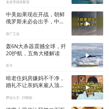
龙龙哥搞笑配音
中美如果现在开战，朝鲜
俄罗斯未必会出手，中国
只能靠这四支力量
原广工业
轰6N大杀器震撼全球，歼
20护航，五角大楼解读
至今
啃老住妈房嫌妈不干净，
婚礼不让亲妈来雇人顶
包，超哥怒骂
胖达公主
25跟贴