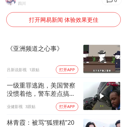
胡彦斌获《歌手2026》歌王
0
四川
美股存储板块集体大跌
打开网易新闻 体验效果更佳
U17国足点球大战淘汰河床晋级决赛
东航：国内客票提前14天免费退改
日本试射“战斧”导弹，国防部回应
《亚洲频道之心事》
中国女篮70-67险胜尼日利亚女篮
名创优品回应女子吐槽内裤质量差
吕新说影视
1跟贴
打开APP
夯实基础开新局
一级重罪逃跑，美国警察
没惯着他，警车差点搞报
废
业健影视
3跟贴
打开APP
林青霞：被骂“狐狸精”20