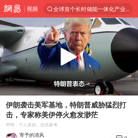
视频
全球首个长时储能一体化产业园量产
“电影+”如何激发千亿级消费新活力？
泉州市委书记张毅恭被查
台风白海豚已进入24小时警戒线
胜宏科技：股票交易异常波动
“秋天的第一杯奶茶”6岁了
四川宜宾市高县4.9级地震致1人死亡
00:00
03:44
上海：台风白海豚或将带来龙卷风
Play
Ent
full
中巨芯：上半年归母净利润1405.77万元
伊朗袭击美军基地，特朗普威胁猛烈打
击，专家称美伊停火愈发渺茫
国乒男单横滨冠军赛全军覆没
声明：个人原创，仅供参考
38岁演员求职万岁山NPC成功
寄予的清风