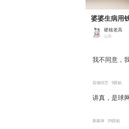
00:00
Play
婆婆生病用
硬核老高
山东
我不同意，
容烟综艺
9跟贴
讲真，是球
新媒体
39跟贴