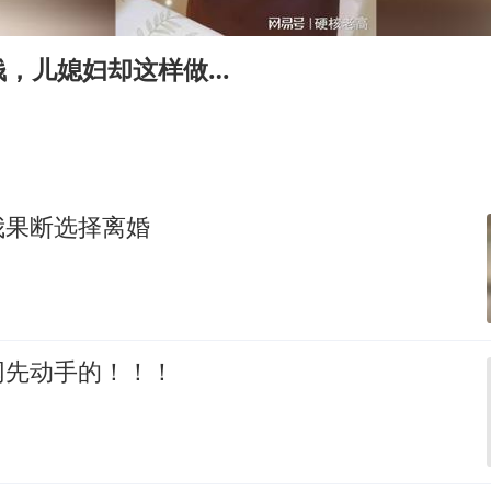
24小时不关空调 电费会更低吗
把党建设得更加坚强有力
钱，儿媳妇却这样做…
村民谈“梅姨”：叫的其实是“媒姨”
中国养老床位“三连降”
哪吒汽车南宁工厂设备降价20%拍卖
奋进开新局 实干挑大梁
我果断选择离婚
网先动手的！！！