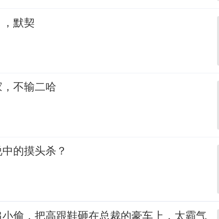
，，默契
家，不输二哈
说中的摸头杀？
追小偷，把高跟鞋砸在总裁的豪车上，太霸气