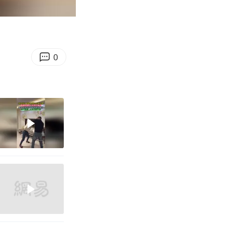
00:46
Enter
fullscreen
0