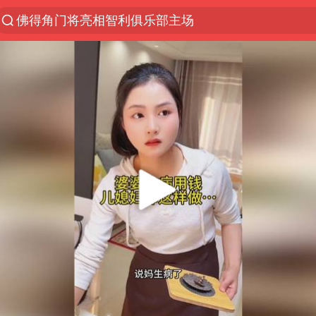
佛得角门将亮相智利俱乐部主场
中方回应是否在太平洋海底开采稀土
宇树科技发行价格150.80元/股
看守所辅警收受10万获刑1年
宇树科技王兴兴身家有望超200亿元
五粮液渠道价一箱上涨近百元
法国下周开始禁止未经同意的电话营销
CIA被曝已秘密设立古巴工作组
27岁女子成组织卖淫集团主犯被通缉
80后女柜员逆袭成4200亿银行副行长
女子利用漏洞0元薅走3000多件家电