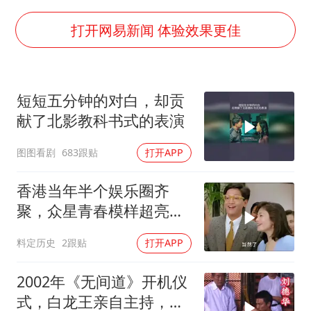
国防部：中国军队坚决反制任何闹海挑衅图谋
宇树科技中一签需缴款7.54万元
打开网易新闻 体验效果更佳
两名乘客在飞机上因调节座椅起冲突
女儿为争财产堵门阻挠父亲出殡
短短五分钟的对白，却贡
今日立秋你咬秋了吗
献了北影教科书式的表演
“今天得有40℃了吧 为啥还不预警”
图图看剧
683跟贴
打开APP
夯实基础开新局
香港当年半个娱乐圈齐
聚，众星青春模样超亮
眼，星爷现身瞬间惊艳
料定历史
2跟贴
打开APP
2002年《无间道》开机仪
式，白龙王亲自主持，预