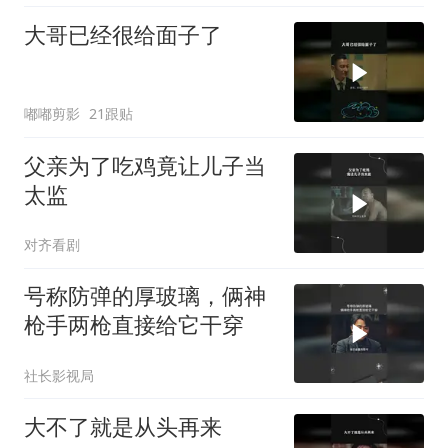
大哥已经很给面子了
嘟嘟剪影
21跟贴
父亲为了吃鸡竟让儿子当
太监
对齐看剧
号称防弹的厚玻璃，俩神
枪手两枪直接给它干穿
社长影视局
大不了就是从头再来