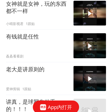
女神就是女神，玩的东西
都不一样
小晴影视君
1跟贴
有钱就是任性
叒叒看看剧
老大是讲原则的
爱神剪辑
1跟贴
讲真，是球网先动手
App内打开
的！！！