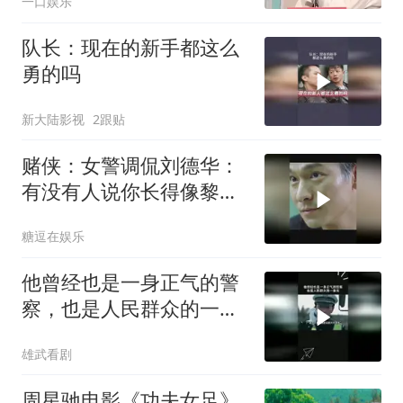
一口娱乐
队长：现在的新手都这么
勇的吗
新大陆影视
2跟贴
赌侠：女警调侃刘德华：
有没有人说你长得像黎
明，这段笑喷了
糖逗在娱乐
他曾经也是一身正气的警
察，也是人民群众的一束
光
雄武看剧
周星驰电影《功夫女足》