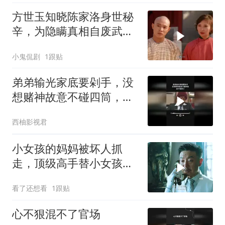
方世玉知晓陈家洛身世秘
辛，为隐瞒真相自废武
功，背后隐情引深思
小鬼侃剧
1跟贴
弟弟输光家底要剁手，没
想赌神故意不碰四筒，老
千输惨了
西柚影视君
小女孩的妈妈被坏人抓
走，顶级高手替小女孩讨
回公道！
看了还想看
1跟贴
心不狠混不了官场