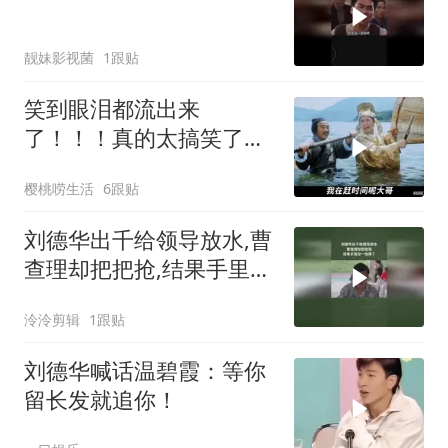
靓妹影视菌
1跟贴
笑到眼泪都流出来
了！！！真的太搞笑了！
星爷不愧是第一喜剧之王
樱桃唠生活
6跟贴
刘德华出千给领导放水,曹
查理却把把抢,结果手里没
一张牌了
泠泠剪辑
1跟贴
刘德华喊话温碧霞：等你
留长发就追你！