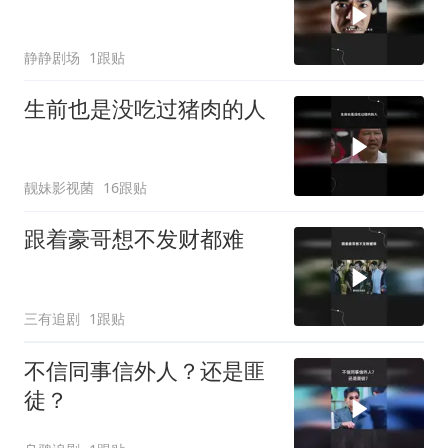
静静剧场
1跟贴
生前也是没吃过猪肉的人
靓妹影视菌
16跟贴
跟着豪哥想不发财都难
三有追剧
1跟贴
不信同事信外人？还是匪
徒？