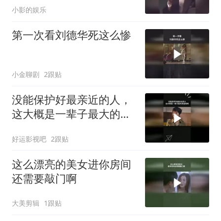
小影的娱乐
第一次看刘德华死这么惨
小金聊剧
2跟贴
没能保护好最亲近的人，
这大概是一辈子最大的遗
憾吧
好运影视吧
2跟贴
这么漂亮的美女进你房间
还需要敲门啊
大美剪辑
1跟贴