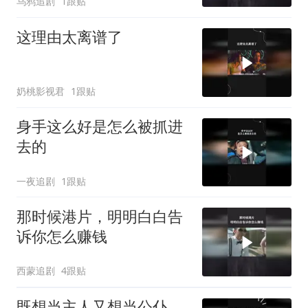
乌鸦追剧
1跟贴
这理由太离谱了
奶桃影视君
1跟贴
身手这么好是怎么被抓进
去的
一夜追剧
1跟贴
那时候港片，明明白白告
诉你怎么赚钱
西蒙追剧
4跟贴
既想当主人又想当公仆