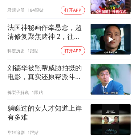
言句句成真！
君观史册
184跟贴
打开APP
法国神秘画作牵悬念，超
清修复聚焦赌神 2，往昔
经典深度解读
料定历史
1跟贴
打开APP
刘德华被黑帮威胁拍摄的
电影，真实还原帮派斗
争！
裤梨子解说
1跟贴
躺赚过的女人才知道上岸
有多难
甜妞追剧
1跟贴