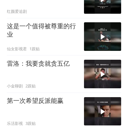
红颜爱追剧
这是一个值得被尊重的行
业
仙女影视君
1跟贴
雷洛：我要贪就贪五亿
小金聊剧
2跟贴
第一次希望反派能赢
乐活影视
3跟贴