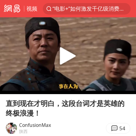
视频
“电影+”如何激发千亿级消费新活力？
东航：国内客票提前14天免费退改
台风白海豚中心风力增强
向鹏0-3不敌张本智和
百花奖开幕式
四川宜宾高县4.9级地震致1死
广东雷州通报特教老师招聘违规事件
00:00
02:12
“新疆阿勒泰八月能滑雪”不实
Play
Ent
full
刘国正说向鹏打得很窝囊
直到现在才明白，这段台词才是英雄的
终极浪漫！
我国外贸延续良好增长态势
陈幸同晋级WTT横滨冠军赛8强
ConfusionMax
54
陕西