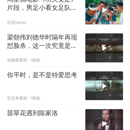
片段，男足小看女足队
员，结果被打惨了
佐流Saryu
梁朝伟刘德华时隔年再现
怼脸杀，这一次究竟是敌
是友
辰晓星看剧
1跟贴
你平时，是不是特爱思考
笑笑来看剧
1跟贴
苗翠花遇到陈家洛