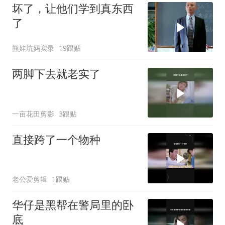
坏了，让他们学到真东西
了
熊娃坑妈实录
19跟贴
两脚下去就老实了
一亩花田剪影
3跟贴
直接跨了一个物种
老公爱剪辑
1跟贴
华仔是黑帮在警局里的卧
底