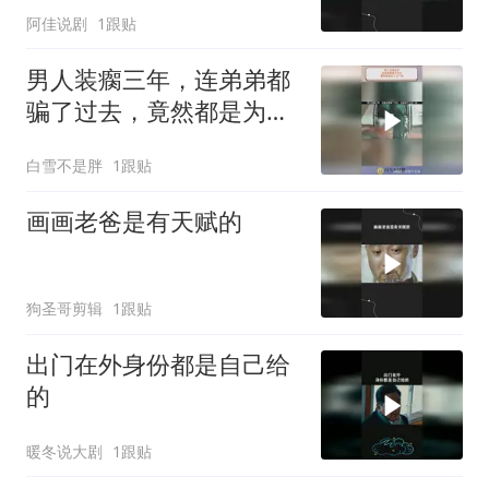
阿佳说剧
1跟贴
男人装瘸三年，连弟弟都
骗了过去，竟然都是为了
这一刻！
白雪不是胖
1跟贴
画画老爸是有天赋的
狗圣哥剪辑
1跟贴
出门在外身份都是自己给
的
暖冬说大剧
1跟贴