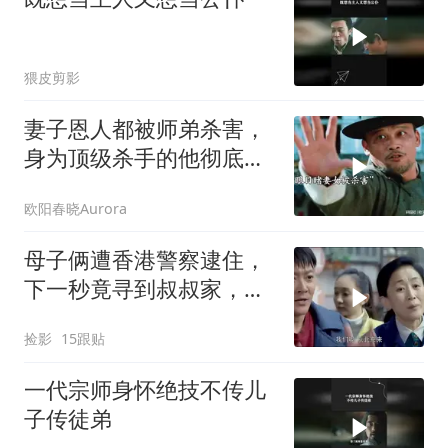
猥皮剪影
妻子恩人都被师弟杀害，
身为顶级杀手的他彻底怒
了！
欧阳春晓Aurora
母子俩遭香港警察逮住，
下一秒竟寻到叔叔家，瞬
间有了救星
捡影
15跟贴
一代宗师身怀绝技不传儿
子传徒弟