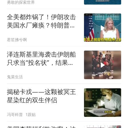
勇敢的探索世界
全美都炸锅了！伊朗攻击
美国水厂瘫痪？特朗普却
先把锅甩给民主党
君笙拂兮啊
泽连斯基里海袭击伊朗船
只求当“投名状”，结果特
朗普没理还挨了怼
鬼菜生活
揭秘卡戎——这颗被冥王
星染红的双生伴侣
冯哥科普
1跟贴