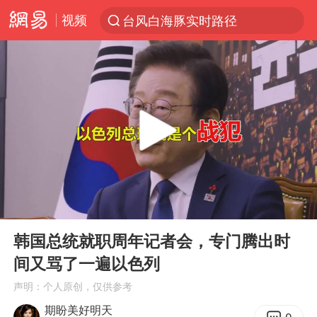
视频
台风白海豚实时路径
“电影+”如何激发千亿级消费新活力？
秘鲁和墨西哥宣布恢复外交关系
沙特土耳其巴基斯坦签署共同防务协议
中医教你一招提升气血
全球首个长时储能一体化产业园量产
四川宜宾市高县4.9级地震致1人死亡
00:00
14:59
胜宏科技：股票交易异常波动
Play
Ent
full
U17国足点球大战淘汰河床晋级决赛
韩国总统就职周年记者会，专门腾出时
间又骂了一遍以色列
百花奖开幕式
声明：个人原创，仅供参考
日本试射“战斧”导弹，国防部回应
期盼美好明天