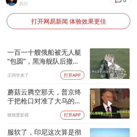
胡彦斌韩磊 谁帮谁
0
四川
胡彦斌获《歌手2026》歌王
打开网易新闻 体验效果更佳
名创优品回应女子吐槽内裤质量差
秋天的第一杯奶茶到底有多火
38岁演员求职万岁山NPC成功
一百一十艘俄船被无人艇
国防部：中国军队坚决反制任何闹海挑衅图谋
“包圆”，黑海舰队后撤数
百里，制海权彻底易手
我国外贸延续良好增长态势
王同学来了
打开APP
夯实基础开新局
蘑菇云腾空那天，普京终
于把枪口对准了大乌的军
火库
猪猪爱影视
打开APP
服软了，印尼这次算是彻