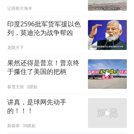
东盟两国先出手了
记得那片海辛
印度2596批军货军援以色
列，莫迪沦为战争帮凶
龙隐天下
果然还得是普京！普京终
于攥住了美国的把柄
暮雪无痕
2跟贴
讲真，是球网先动手
的！！！
新媒体
39跟贴