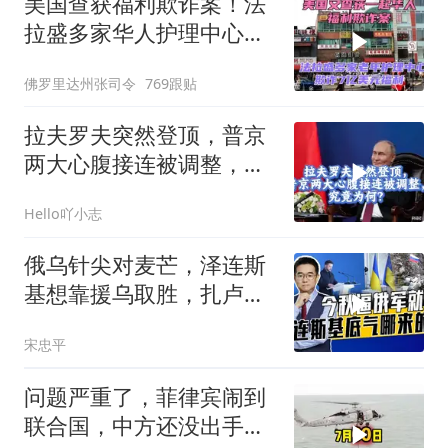
美国查获福利欺诈案！法
拉盛多家华人护理中心欺
诈7亿美元福利！
佛罗里达州张司令
769跟贴
拉夫罗夫突然登顶，普京
两大心腹接连被调整，究
竟为何？
Hello吖小志
俄乌针尖对麦芒，泽连斯
基想靠援乌取胜，扎卢日
内道出乌军真相
宋忠平
问题严重了，菲律宾闹到
联合国，中方还没出手，