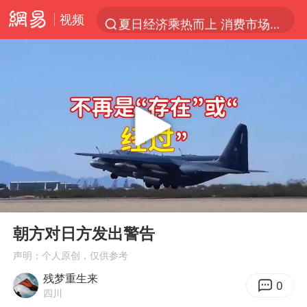
视频
夏日经济乘热而上 消费市场向新而行
《披荆斩棘2026》阵容官宣
于东来回应胖东来近25年老店年底关闭
哈马斯称坚持加沙停火协议路线图
白海豚对华东华北影响会大于巴威
独闯南太行的失联女生最后轨迹已确认
刘嘉玲晒与周星驰合照
00:00
05:04
浙江近300条预警生效中 今夜大部暴雨
Play
Ent
full
香港刷新1884年以来最高气温纪录
朝方对日方发出警告
上门女婿出轨女邻居多年被判重婚罪
声明：个人原创，仅供参考
残梦重生来
上海全力守护市民“菜篮子”
0
四川