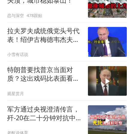
头顶，城市稳如泰山！
恋与深空
478跟贴
拉夫罗夫成统俄党头号代
表！绍伊古梅德韦杰夫双
双出局，普京这步棋你看
小雪有话说
懂了吗
特朗普要找普京当面对
质？这出戏码比表面看起
来复杂得多
观星赏月
军方通过央视澄清传言，
歼-20在二十分钟对抗中被
全部摧毁
老酖说体育