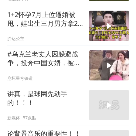
1+2怀孕7月上位逼婚被
甩，娃出生三月男方拿20
万抢人，官官痛斥
胖达公主
#乌克兰老丈人因躲避战
争，投奔中国女婿，被眼
前城市繁荣震惊
崩坏星穹铁道
讲真，是球网先动手
的！！！
新媒体
57跟贴
论背景音乐的重要性！！