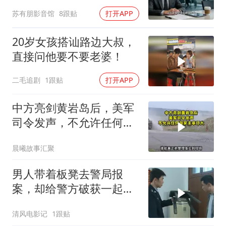
我续签，我笑了：不签了
苏有朋影音馆
8跟贴
打开APP
20岁女孩搭讪路边大叔，
直接问他要不要老婆！
二毛追剧
1跟贴
打开APP
中方亮剑黄岩岛后，美军
司令发声，不允许任何国
家主宰印太
晨曦故事汇聚
男人带着板凳去警局报
案，却给警方破获一起强
奸杀人案
清风电影记
1跟贴