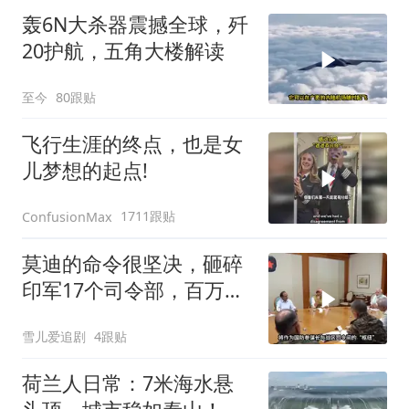
轰6N大杀器震撼全球，歼
20护航，五角大楼解读
至今
80跟贴
飞行生涯的终点，也是女
儿梦想的起点!
1711跟贴
ConfusionMax
莫迪的命令很坚决，砸碎
印军17个司令部，百万印
军知道要变天了
雪儿爱追剧
4跟贴
荷兰人日常：7米海水悬