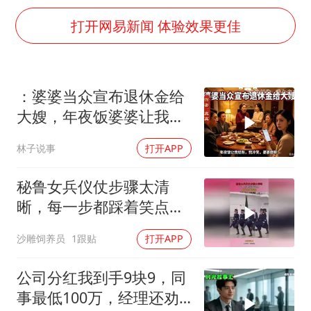
央视新主播李秋莹母校发文祝贺
打开网易新闻 体验效果更佳
国足U17与阿森纳决赛取消 并列冠军
以军士兵把枪口对准中国记者
暑期研学游升温 在旅途中增长知识
：婆婆当众宣布退休金给
猫咪过火把节被抹成黑猫
大嫂，年夜饭婆婆让我结
BLG经理辟谣Bin离队
账，我冷笑，婆婆傻眼
林子说事
打开APP
总书记点赞的非遗苗绣焕发新生机
秘鲁女兵仪仗步骤太清
晰，每一步都踩着笑点，
脚不麻算我输！
沙雕饲养员
1跟贴
打开APP
公司分红我到手9块9，同
事最低100万，经理还劝