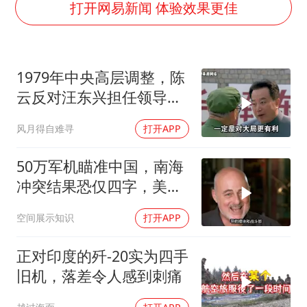
打开网易新闻 体验效果更佳
生产也能“拼单”了
央视新主播李秋莹孙亚鹏亮相
情侣在平潭拍日出时坠崖致一死一伤
1979年中央高层调整，陈
吴宜泽回应晋级中国赛16强
云反对汪东兴担任领导职
河南刑案嫌犯被抓 逃窜时伤害多人
务
风月得自难寻
打开APP
娜扎称眼睛恢复情况不太妙
50万军机瞄准中国，南海
三警齐发！多地10级以上雷暴大风
冲突结果恐仅四字，美防
乐享全民健身 共筑健康中国
长曾紧急下令
空间展示知识
打开APP
正对印度的歼-20实为四手
旧机，落差令人感到刺痛