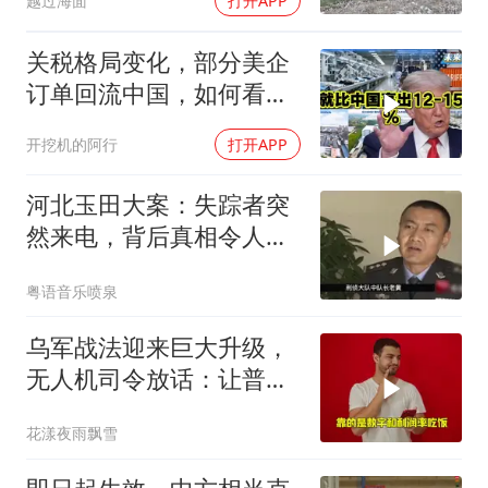
越过海面
打开APP
关税格局变化，部分美企
订单回流中国，如何看待
特朗普关税政策得失。来
开挖机的阿行
打开APP
听听
河北玉田大案：失踪者突
然来电，背后真相令人震
惊
粤语音乐喷泉
乌军战法迎来巨大升级，
无人机司令放话：让普京
看看，谁才是赢家
花漾夜雨飘雪