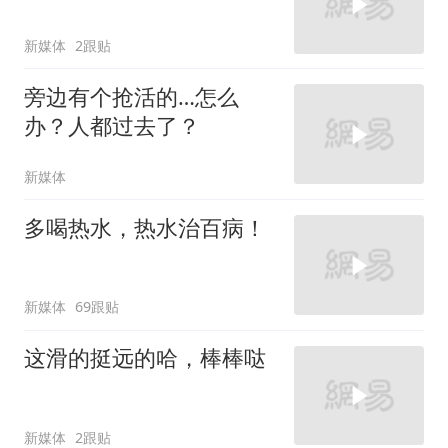
新媒体
2跟贴
旁边有个抢活的…怎么
办？人都过去了？
新媒体
多喝热水，热水治百病！
新媒体
69跟贴
这滑的挺远的哈，棒棒哒
新媒体
2跟贴