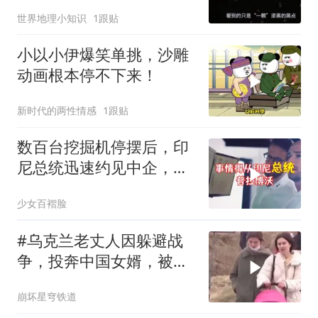
个星系！
世界地理小知识
1跟贴
小以小伊爆笑单挑，沙雕
动画根本停不下来！
新时代的两性情感
1跟贴
数百台挖掘机停摆后，印
尼总统迅速约见中企，试
图化解困境
少女百褶脸
#乌克兰老丈人因躲避战
争，投奔中国女婿，被眼
前城市繁荣震惊
崩坏星穹铁道