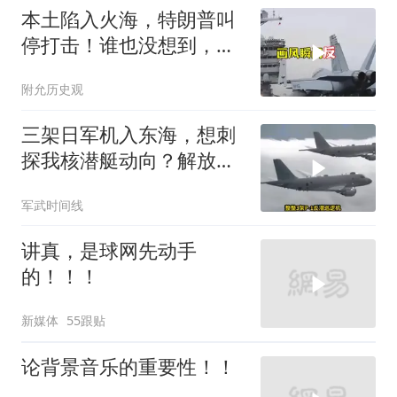
本土陷入火海，特朗普叫
停打击！谁也没想到，中
方已完成南海布局
附允历史观
三架日军机入东海，想刺
探我核潜艇动向？解放军
导弹剑指日军基地
军武时间线
讲真，是球网先动手
的！！！
新媒体
55跟贴
论背景音乐的重要性！！