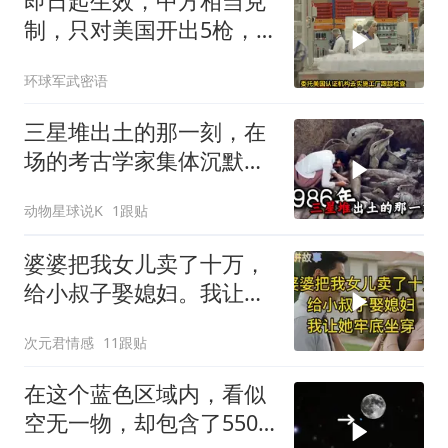
即日起生效，中方相当克
制，只对美国开出5枪，
商务部二号令颁布
环球军武密语
三星堆出土的那一刻，在
场的考古学家集体沉默
了，颠覆所有人的认知
动物星球说K
1跟贴
婆婆把我女儿卖了十万，
给小叔子娶媳妇。我让她
牢底坐穿！
次元君情感
11跟贴
在这个蓝色区域内，看似
空无一物，却包含了5500