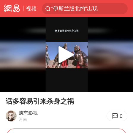
“伊斯兰版北约”出现
视频
“白海豚”最新位置公布
光影经济撬动暑期消费新蓝海
白海豚10级风圈已触及浙江台州
以军士兵把枪口对准中国记者
谢霆锋演唱会隔空祝王菲生日快乐
方桃子代言广告视频已下架
河南警方公开征集黑恶犯罪线索
00:00
00:22
辽宁省深化扫黑除恶专项斗争
Play
Ent
full
话多容易引来杀身之祸
WTT横滨冠军赛女单四强国乒占三席
遗忘影视
浙江省发出今年第2号指挥长令
0
河南
一周大涨超7% 金价为何突然上涨