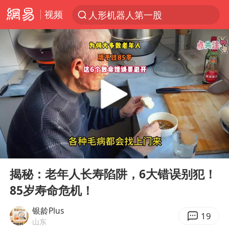
视频
人形机器人第一股
台风“白海豚”登陆 各地各部门全力应对
多地银行上调存款利率
上海地铁4条线路全线停运
4.2平卫生间补漏注胶花1.55万
白海豚路径图
宇树申购 中一签有望赚20万元
00:00
05:35
今日有3只新股申购
Play
Ent
full
武汉3名城管协管员殴打摊主被刑拘
揭秘：老年人长寿陷阱，6大错误别犯！
85岁寿命危机！
白海豚可深入内陆制造大范围风雨
NBA传奇教练老尼尔森去世
银龄Plus
19
山东