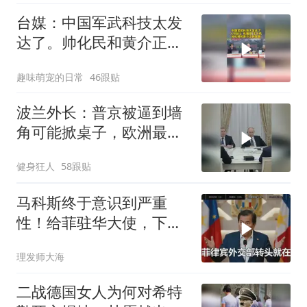
台媒：中国军武科技太发
达了。帅化民和黄介正的
观察
趣味萌宠的日常
46跟贴
波兰外长：普京被逼到墙
角可能掀桌子，欧洲最担
心的不是俄军有多强
健身狂人
58跟贴
马科斯终于意识到严重
性！给菲驻华大使，下达
5个必须完成的任务
理发师大海
二战德国女人为何对希特