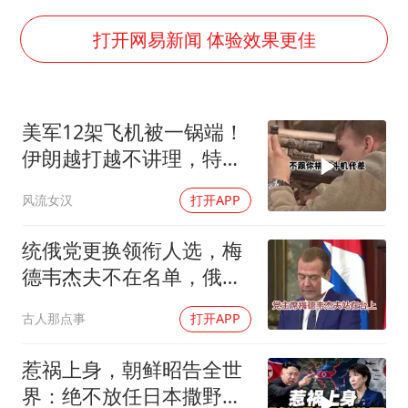
男子结婚8年3个女儿都不是亲生
手机真会“偷听”我们说话吗
打开网易新闻 体验效果更佳
轰-6K到底是不是战略轰炸机
“皋”在低处
美军12架飞机被一锅端！
面对面丨蔡磊：与渐冻症抗争 纵使不敌 也不屈服
伊朗越打越不讲理，特朗
5万小车卖不动 微型代步车集体遇冷
普只剩一个问题
风流女汉
打开APP
加沙约14万栋建筑被完全摧毁
从科技创新看开局起步的时与势
统俄党更换领衔人选，梅
德韦杰夫不在名单，俄政
坛释放出什么信号？
古人那点事
打开APP
惹祸上身，朝鲜昭告全世
界：绝不放任日本撒野！