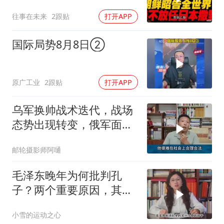
高市还能硬撑多久
往事在未来
2跟贴
打开APP
国际局势8月8日②
原广工业
2跟贴
打开APP
乌军换帅战术迭代，战场
态势出现转变，俄军面临
严峻兵员压力
邮轮摄影师阿嗵
毛泽东晚年为何批判孔
子？两个重要原因，其中
之一与孔子核心主张有关
小雪的运动之心