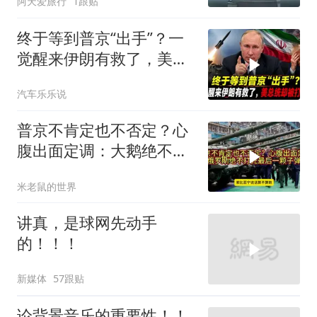
阿天爱旅行
1跟贴
终于等到普京“出手”？一
觉醒来伊朗有救了，美总
统却被打脸了
汽车乐乐说
普京不肯定也不否定？心
腹出面定调：大鹅绝不打
光最后一颗子弹
米老鼠的世界
讲真，是球网先动手
的！！！
新媒体
57跟贴
论背景音乐的重要性！！