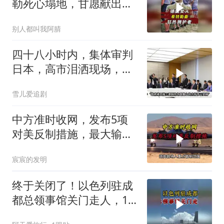
勒死心塌地，甘愿献出一
切？
别人都叫我阿腈
四十八小时内，集体审判
日本，高市泪洒现场，中
方已仁至义尽
雪儿爱追剧
中方准时收网，发布5项
对美反制措施，最大输家
已浮现
宸宸的发明
终于关闭了！以色列驻成
都总领事馆关门走人，12
年一个轮回