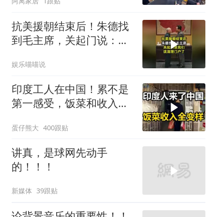
阿离家居
1跟贴
了
抗美援朝结束后！朱德找
到毛主席，关起门说：我
们该清理门户了
娱乐喵喵说
印度工人在中国！累不是
第一感受，饭菜和收入让
他们变了
蛋仔熊大
400跟贴
讲真，是球网先动手
的！！！
新媒体
39跟贴
论背景音乐的重要性！！