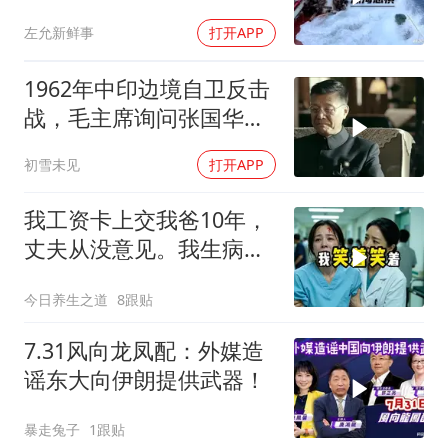
真实的狂风巨浪！
左允新鲜事
打开APP
1962年中印边境自卫反击
战，毛主席询问张国华能
否获胜
初雪未见
打开APP
我工资卡上交我爸10年，
丈夫从没意见。我生病住
院急需手术费时
今日养生之道
8跟贴
7.31风向龙凤配：外媒造
谣东大向伊朗提供武器！
暴走兔子
1跟贴