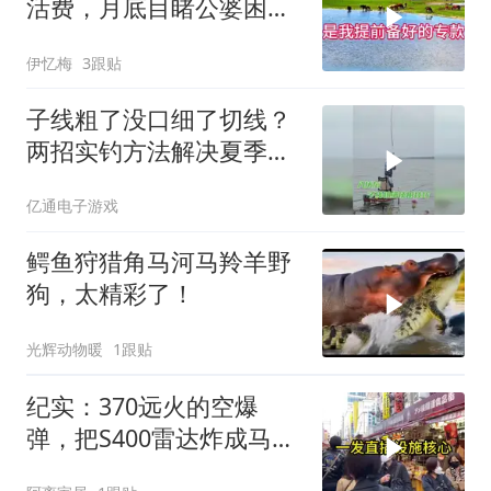
活费，月底目睹公婆困
境，痛悔不已！
伊忆梅
3跟贴
子线粗了没口细了切线？
两招实钓方法解决夏季难
题
亿通电子游戏
鳄鱼狩猎角马河马羚羊野
狗，太精彩了！
光辉动物暖
1跟贴
纪实：370远火的空爆
弹，把S400雷达炸成马蜂
窝，靶标惨状让台军急眼