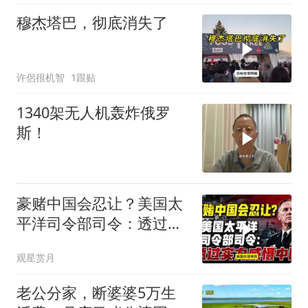
穆杰塔巴，彻底消失了
许侶很机智
1跟贴
1340架无人机轰炸俄罗
斯！
豪赌中国会忍让？美国太
平洋司令部司令：透过实
力威慑中国
观星赏月
老公分家，断婆婆5万生