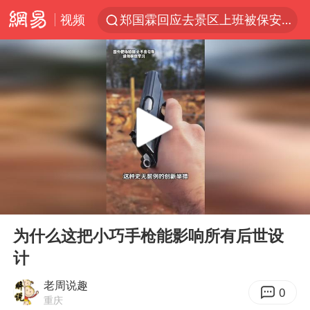
郑国霖回应去景区上班被保安拦下
视频
中央气象台发布台风黄色预警
80后女柜员逆袭成4200亿银行副行长
感觉全东北都在等7号
扎哈罗娃批广岛市长不提美国原子弹
女子利用漏洞0元薅走3000多件家电
金饰克价大幅跳涨
多地要求领导干部带头休假
00:00
00:58
对话重庆地铁吐血女孩
Play
Ent
full
为什么这把小巧手枪能影响所有后世设
关之琳否认与27岁模特的恋情
计
村民谈“梅姨”：叫的其实是“媒姨”
老周说趣
0
中方回应日本广岛核爆81周年
重庆