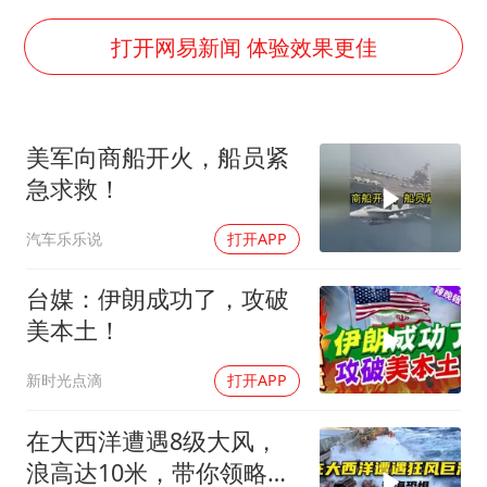
中国五箭齐发反制美国
打开网易新闻 体验效果更佳
韩国到底有多热
龚宝冬烈士安葬仪式举行
中国经济展现强大韧性和活力
美军向商船开火，船员紧
急求救！
汽车乐乐说
打开APP
台媒：伊朗成功了，攻破
美本土！
新时光点滴
打开APP
在大西洋遭遇8级大风，
浪高达10米，带你领略最