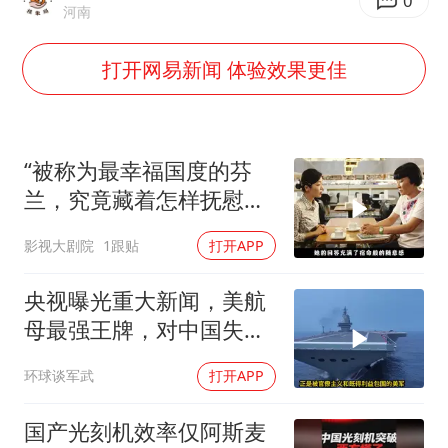
80后女柜员逆袭成4200亿银行副行长
0
河南
女子利用漏洞0元薅走3000多件家电
打开网易新闻 体验效果更佳
宇树科技 打新
今年已有4位周星驰电影配角去世
房主任回应争议
“被称为最幸福国度的芬
把党建设得更加坚强有力
兰，究竟藏着怎样抚慰人
心的烟火气
41岁女子为鼓励女儿考上985研究生
影视大剧院
1跟贴
打开APP
奋进开新局 实干挑大梁
央视曝光重大新闻，美航
母最强王牌，对中国失
效，美军落伍10年？
环球谈军武
打开APP
国产光刻机效率仅阿斯麦