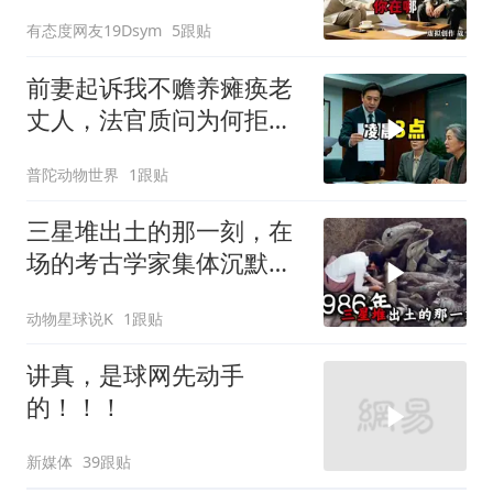
换了门锁，12天后我决意
有态度网友19Dsym
5跟贴
离婚
前妻起诉我不赡养瘫痪老
丈人，法官质问为何拒不
履行赡养义务
普陀动物世界
1跟贴
三星堆出土的那一刻，在
场的考古学家集体沉默
了，颠覆所有人的认知
动物星球说K
1跟贴
讲真，是球网先动手
的！！！
新媒体
39跟贴