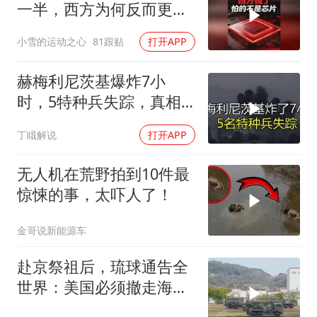
一半，西方为何反而更
慌？
小雪的运动之心
81跟贴
打开APP
赫梅利尼茨基爆炸7小
时，5特种兵失踪，真相
远超想象
丁睋解说
打开APP
无人机在荒野拍到10件最
惊悚的事，太吓人了！
金哥说新能源车
赴京祭祖后，琉球通告全
世界：美国必须撤走海马
斯，日本陷入被动