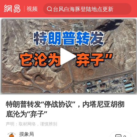
视频
台风白海豚登陆地点更新
以“新”破局 首发经济点亮城市消费活力
看守所辅警收受10万获刑1年
台风白海豚进入48小时警戒线
陈熠被张本美和连扳三局逆转
李亚鹏向地铁吐血女孩捐99999元
多地要求领导干部带头休假
00:00
05:30
感觉全东北都在等7号
Play
Ent
full
中方回应是否在太平洋海底开采稀土
特朗普转发“停战协议”，内塔尼亚胡彻
底沦为“弃子”
27岁女子成组织卖淫集团主犯被通缉
声明：取材网络，谨慎辨别
法国将禁止“未经同意的电话营销”
摸象局