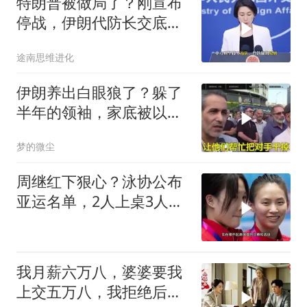
特朗普被做局了？刚宣布
停战，伊朗代防长交底，
中国预判果真应验
途南思维进化
伊朗养出白眼狼了？躲了
半年的领袖，家底被以色
列摸得一干二净
梦的微尘
周继红下狠心？泳协公布
亚运名单，2人上桌3人下
桌，全红婵
我月薪六万八，婆婆要我
上交五万八，我拒绝后她