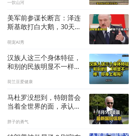
一饮山河
美军前参谋长断言：泽连
斯基敢打白大鹅，30天内
大乌必投降
萌宠AI秀
汉族人这三个身体特征，
和别的民族明显不一样！
你身上有吗！
荷兰豆爱健康
马杜罗没想到，特朗普会
当着全世界的面，承认一
个众所周知的事实
胖子的勇气