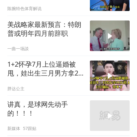
陈腕特色体育解说
美战略家最新预言：特朗
普或明年四月前辞职
一曲一场談
1+2怀孕7月上位逼婚被
甩，娃出生三月男方拿20
万抢人，官官痛斥
胖达公主
讲真，是球网先动手
的！！！
新媒体
57跟贴