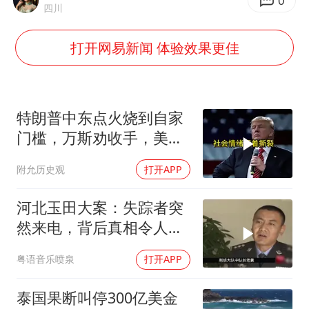
国足U17与阿森纳决赛取消 并列冠军
0
四川
香港刷新1884年以来最高气温纪录
打开网易新闻 体验效果更佳
上海全力守护市民“菜篮子”
暑期研学游升温 在旅途中增长知识
猫咪过火把节被抹成黑猫
特朗普中东点火烧到自家
宝妈给四胞胎取名平安喜乐
门槛，万斯劝收手，美国
本土真可能挨打
BLG经理辟谣Bin离队
附允历史观
打开APP
总书记点赞的非遗苗绣焕发新生机
河北玉田大案：失踪者突
然来电，背后真相令人震
惊
粤语音乐喷泉
打开APP
泰国果断叫停300亿美金