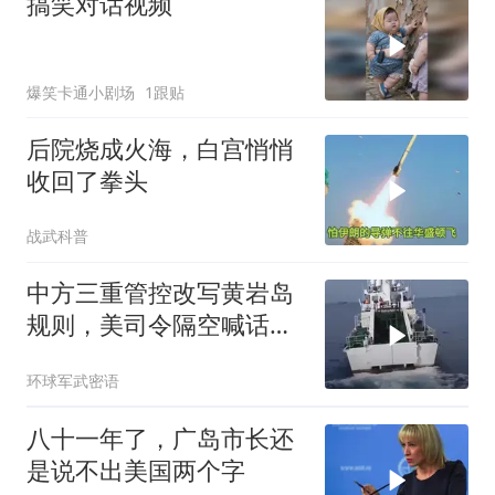
搞笑对话视频
爆笑卡通小剧场
1跟贴
后院烧成火海，白宫悄悄
收回了拳头
战武科普
中方三重管控改写黄岩岛
规则，美司令隔空喊话露
了底牌
环球军武密语
八十一年了，广岛市长还
是说不出美国两个字