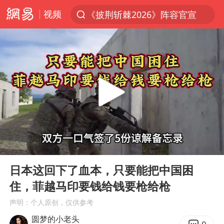
视频
《披荆斩棘2026》阵容官宣
夏日经济乘热而上 消费市场向新而行
白海豚对华东华北影响会大于巴威
于东来回应胖东来近25年老店年底关闭
以拒绝“和平委员会”的加沙和平计划
浙江省甬江发生2026年第1号洪水
独闯南太行的失联女生最后轨迹已确认
00:00
07:45
美将每月供乌爱国者拦截导弹
Play
Ent
full
全球最大级别运输船通过长江大桥
日本这回下了血本，只要能把中国困
住，菲越马印要钱给钱要枪给枪
央视新主播李秋莹母校发文祝贺
声明：个人原创，仅供参考
上门女婿出轨女邻居多年被判重婚罪
圆梦的小老头