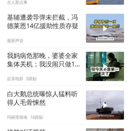
古人那点事
基辅遭袭导弹未拦截，冯
德莱恩14亿援助性质存疑
最新声音
我妈病危那晚，婆婆全家
集体关机；我没闹只做1
事，6天后她打来电话：
起喜电影
5跟贴
你是不是疯了？
白大鹅总统曝惊人猛料听
得人毛骨悚然
玛丽莲萌兔
16跟贴