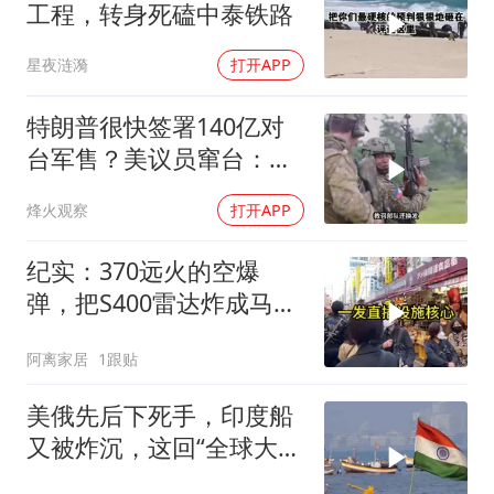
工程，转身死磕中泰铁路
星夜涟漪
打开APP
特朗普很快签署140亿对
台军售？美议员窜台：必
须以实力拒统
烽火观察
打开APP
纪实：370远火的空爆
弹，把S400雷达炸成马蜂
窝，靶标惨状让台军急眼
阿离家居
1跟贴
了
美俄先后下死手，印度船
又被炸沉，这回“全球大
国”的面具彻底挂不住了