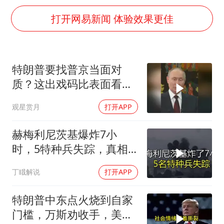
上海大部迎大暴雨
打开网易新闻 体验效果更佳
国足U17与阿森纳决赛取消 并列冠军
上门女婿出轨女邻居多年被判重婚罪
构建更高水平的全民健身公共服务体系
特朗普要找普京当面对
王艺迪2-4不敌张本美和止步4强
质？这出戏码比表面看起
奋力开创中国式现代化建设新局面
来复杂得多
观星赏月
打开APP
赫梅利尼茨基爆炸7小
时，5特种兵失踪，真相
远超想象
丁睋解说
打开APP
特朗普中东点火烧到自家
门槛，万斯劝收手，美国