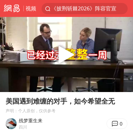
视频
《披荆斩棘2026》阵容官宣
杭州机场已取消航班388架次
中国籍豪华游艇富商之子在泰国被杀
10余省份将出现强风雨 局地特大暴雨
乌称俄袭击敖德萨致部分区域停电
白海豚北上或致京津冀暴雨
上海中心千吨“镇楼神器”摆动明显
00:00
03:44
浙江省委书记王浩再调度：该停下的坚决停下来，让社会面静下来
Play
Ent
full
世界第1特鲁姆普斯诺克中国赛一轮游
美国遇到难缠的对手，如今希望全无
新疆一婚礼线上邀请引热议
声明：个人原创，仅供参考
残梦重生来
女子发现前夫婚内与第三者育子
0
四川