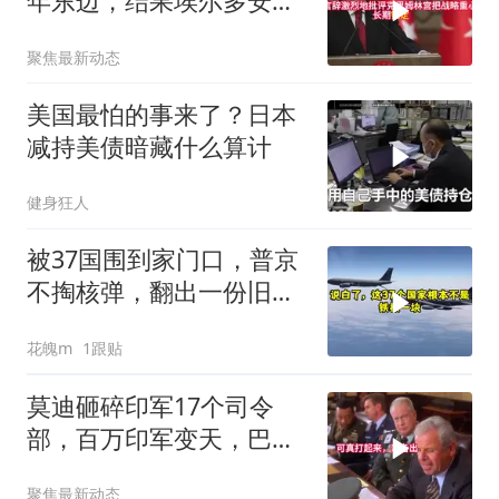
年东边，结果埃尔多安把
后院抄了
聚焦最新动态
美国最怕的事来了？日本
减持美债暗藏什么算计
健身狂人
被37国围到家门口，普京
不掏核弹，翻出一份旧合
同
花魄m
1跟贴
莫迪砸碎印军17个司令
部，百万印军变天，巴铁
同一时间动手了
聚焦最新动态