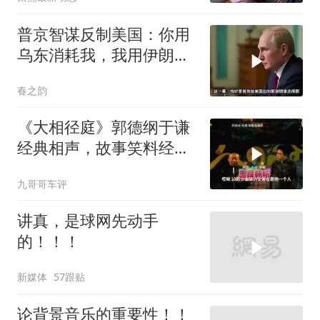
普京智谋反制美国：你用
乌东消耗我，我用伊朗消
耗你
春之韵
《大相径庭》郭德纲于谦
经典相声，故事笑料经典
不断！
九哥哥车评
讲真，是球网先动手
的！！！
新媒体
57跟贴
论背景音乐的重要性！！