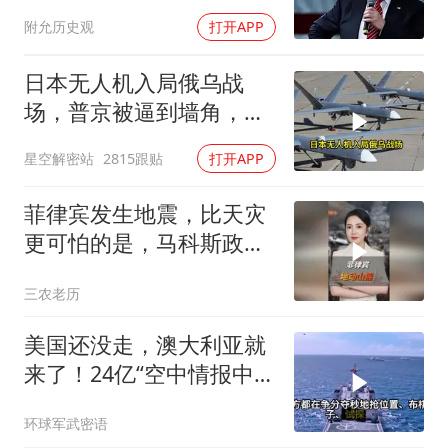
本土真可能挨打
附允历史观
打开APP
日本无人机入局俄乌战
场，普京被逼到墙角，这
场仗只剩下死战一条路
星空解密站
2815跟贴
打开APP
菲律宾发生地震，比天灾
更可怕的是，马科斯政府
无底线挑衅中国
三农老历
美国还没走，澳大利亚就
来了！24亿“空中情报中
心”刚到手就杀入南海
环球军武密语