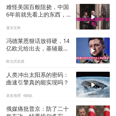
难怪美国百般阻挠，中国
6年前就先看上的东西，
特朗普想要截胡？
凝水文秋
冯德莱恩狠话放得硬，14
亿欧元给出去，基辅最缺
的东西却一样没补上
附允历史观
人类冲出太阳系的密码：
曲速引擎真的能实现吗？
老友地理
4跟贴
俄媒痛批普京：防了二十