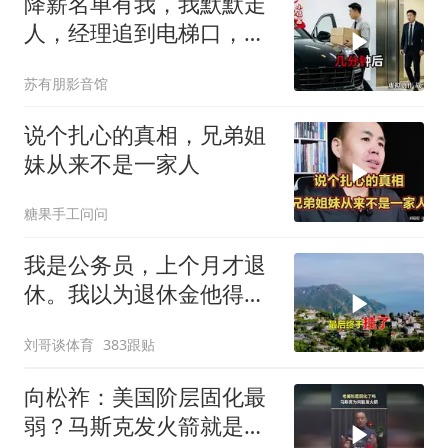
降薪名单有我，我默默走
人，经理追到电梯口，见
我坐上保时捷愣住
苏有朋影音馆
说个扎心的真相，兄弟姐
妹从来不是一家人
糖果手工问问
我是公务员，上个月才退
休。我以为退休金他得有
九千多块钱，可是
刘哥谈体育
383跟贴
向松祚：美国阶层固化最
弱？马斯克发火箭就是答