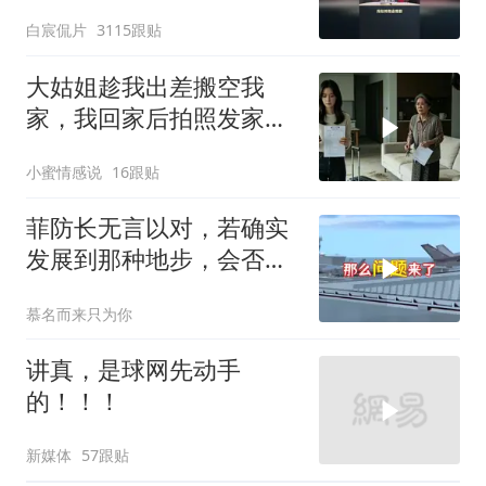
案！
白宸侃片
3115跟贴
大姑姐趁我出差搬空我
家，我回家后拍照发家族
群里，她看到后崩溃了
小蜜情感说
16跟贴
菲防长无言以对，若确实
发展到那种地步，会否上
前线
慕名而来只为你
讲真，是球网先动手
的！！！
新媒体
57跟贴