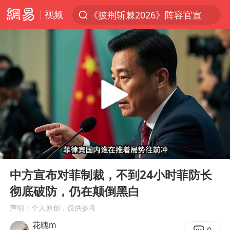
视频
《披荆斩棘2026》阵容官宣
夏日经济乘热而上 消费市场向新而行
白海豚对华东华北影响会大于巴威
于东来回应胖东来近25年老店年底关闭
以拒绝“和平委员会”的加沙和平计划
浙江省甬江发生2026年第1号洪水
全球最大级别运输船通过长江大桥
00:00
08:43
白海豚北上或致京津冀暴雨
Play
Ent
full
上海全力守护市民“菜篮子”
中方宣布对菲制裁，不到24小时菲防长
彻底破防，仍在颠倒黑白
上门女婿出轨女邻居多年被判重婚罪
声明：个人原创，仅供参考
香港刷新1884年以来最高气温纪录
花魄m