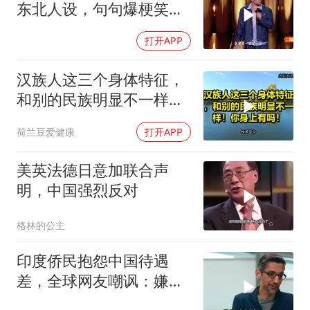
东北人设，句句爆梗笑点
密集，这段建
打开APP
汉族人这三个身体特征，
和别的民族明显不一样！
你身上有吗！
荷兰豆爱健康
打开APP
美英法德日意加联合声
明，中国强烈反对
格林的公主
印度侨民抱怨中国待遇
差，全球网友嘲讽：嫌差
就回印度啊