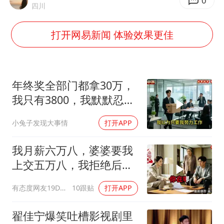
美将每月供乌爱国者拦截导弹
0
四川
国足U17与阿森纳决赛取消 并列冠军
打开网易新闻 体验效果更佳
暑期研学游升温 在旅途中增长知识
猫咪过火把节被抹成黑猫
宝妈给四胞胎取名平安喜乐
年终奖全部门都拿30万，
构建更高水平的全民健身公共服务体系
我只有3800，我默默忍
受，七天后合同到期我离
暴雨预报为何有时感觉不准
小兔子发现大事情
打开APP
职
总书记点赞的非遗苗绣焕发新生机
我月薪六万八，婆婆要我
上交五万八，我拒绝后她
换了门锁，12天后我决意
有态度网友19Dsym
10跟贴
打开APP
离婚
翟佳宁爆笑吐槽影视剧里