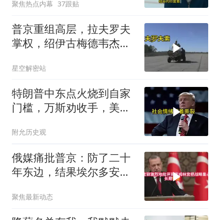
聚焦热点内幕
37跟贴
普京重组高层，拉夫罗夫
掌权，绍伊古梅德韦杰夫
去向成谜
星空解密站
特朗普中东点火烧到自家
门槛，万斯劝收手，美国
本土真可能挨打
附允历史观
俄媒痛批普京：防了二十
年东边，结果埃尔多安把
后院抄了
聚焦最新动态