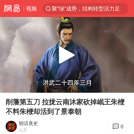
视频
聚“绿”成势，结构转型活力足
台风白海豚可能在浙闽沿海登陆
女子利用漏洞0元薅走3000多件家电
台风白海豚影响中国已成定局
80后女柜员逆袭成4200亿银行副行长
金饰克价大幅跳涨
狄龙7300万提前续约值不值
00:00
05:48
多地要求领导干部带头休假
Play
Ent
full
24小时不关空调 电费会更低吗
削藩第五刀 拉拢云南沐家砍掉岷王朱楩
不料朱楩却活到了景泰朝
龚宝冬烈士安葬仪式举行
浙江舟山21条水上客运航线停航
朝话熹史
0
山东