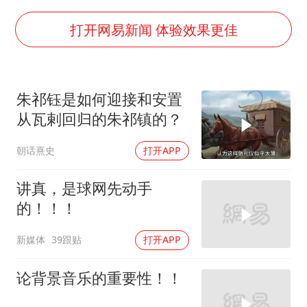
中央气象台发布台风黄色预警
“梅姨”准确年龄仍未知
打开网易新闻 体验效果更佳
新华社权威快报|我国编制完成新版全月地质图
今年4位周星驰电影配角去世
朱祁钰是如何迎接和安置
号召领导带头休假 是大家不想休吗
从瓦剌回归的朱祁镇的？
中国五箭齐发反制美国
朝话熹史
打开APP
中国经济展现强大韧性和活力
讲真，是球网先动手
的！！！
新媒体
39跟贴
打开APP
论背景音乐的重要性！！