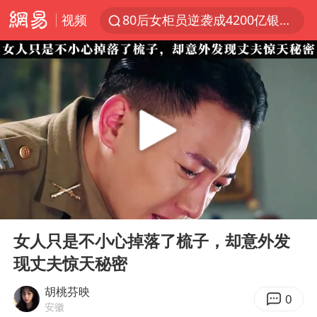
视频
80后女柜员逆袭成4200亿银行副行长
多地要求领导干部带头休假
四川资阳市原市长王善平被判11年
金饰克价大幅跳涨
24小时不关空调 电费会更低吗
郑国霖回应去景区上班被保安拦下
浙江舟山21条水上客运航线停航
00:00
03:52
空调发明出来竟然不是为了给人降温
Play
Ent
full
今年4位周星驰电影配角去世
女人只是不小心掉落了梳子，却意外发
现丈夫惊天秘密
中国五箭齐发反制美国
号召领导带头休假 是大家不想休吗
胡桃芬映
0
安徽