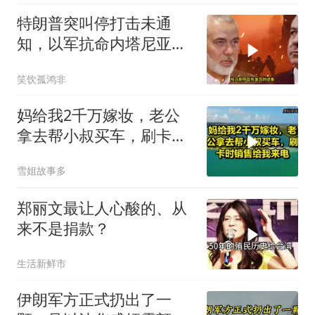
特朗普突叫停打击未通
知，以军抗命内塔尼亚胡
陷危机
笑饮孤鸿非
妈给我2千万嫁妆，老公
拿去帮小叔买车，刷卡时
销售给我来电！
雪姐故事多
郑丽文最让人心酸的、从
来不是捐款？
生活新鲜市
伊朗军方正式扔出了一