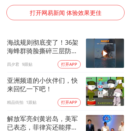
律师称“梅姨”若满75岁或不适用死刑
《歌手》歌王之战帮唱嘉宾官宣
打开网易新闻 体验效果更佳
“梅姨”准确年龄仍未知
南昌一规划馆现“阴间座椅”字样
海战规则彻底变了！36架
上海一酒店房间爬满床虱 住客反被怼
海蜂群骑脸撕碎三层防空
中国经济展现强大韧性和活力
体系
四夕君
9跟贴
打开APP
亚洲频道的小伙伴们，快
来回忆一下吧！
精品街拍
1跟贴
打开APP
解放军亮剑黄岩岛，美军
已表态，菲律宾还能撑多