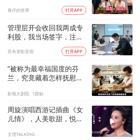
久
青仔的世界
打开APP
管理层开会收回我两成专
利股，我当场签字，注销
核心技术授权，全员慌了
苏有朋影音馆
打开APP
“被称为最幸福国度的芬
兰，究竟藏着怎样抚慰人
心的烟火气
影视大剧院
1跟贴
周旋演唱西游记插曲《女
儿情》，人美歌甜，悦耳
舒心！
文理TALKING