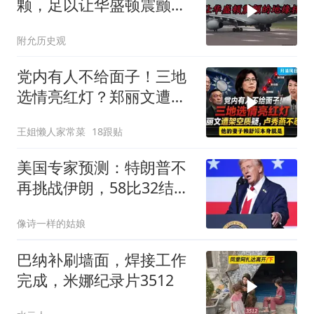
颗，足以让华盛顿震颤的
地缘核弹
附允历史观
党内有人不给面子！三地
选情亮红灯？郑丽文遭架
空质疑，卢秀燕不忍了。
王姐懒人家常菜
18跟贴
一起来听听
美国专家预测：特朗普不
再挑战伊朗，58比32结果
已定
像诗一样的姑娘
巴纳补刷墙面，焊接工作
完成，米娜纪录片3512