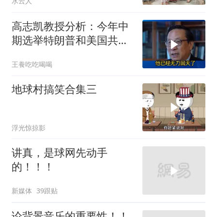
水云人
高志凯教授分析：今年中
期选举特朗普和美国共和
党凶多吉少！
王飬吃吃喝喝
地球村搞笑合集三
浮光惊掠影
讲真，是球网先动手
的！！！
新媒体
39跟贴
论背景音乐的重要性！！