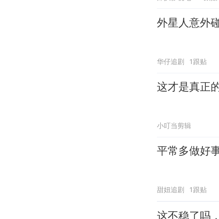
外星人意外
华仔追剧
1跟贴
这才是真正
小叮当剪辑
平常多做好
甜妞追剧
1跟贴
这不稳了吗