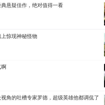
经典悬疑佳作，绝对值得一看
船上惊现神秘怪物
气啊
众视角的吐槽专家罗德，超级英雄他都调侃了