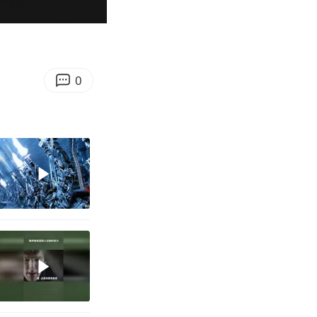
02:20
Enter
fullscreen
0