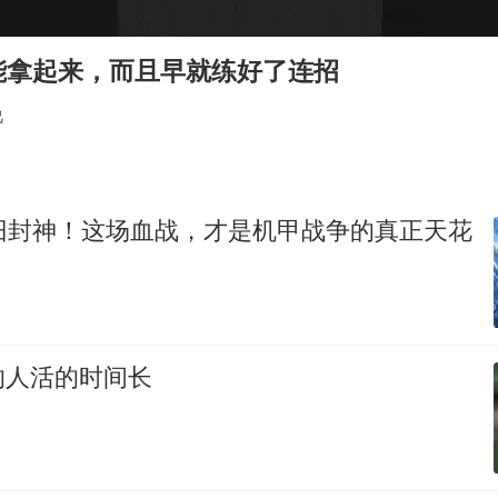
公司“上四休三”但要降薪1000元
台风灿鸿未来对中国无影响
能拿起来，而且早就练好了连招
美媒称美国想用战术核武器对抗中俄
说
985博士后被曝在妻子孕期出轨后续
“空调24小时开着更省电”不实
如何把百年大党建设得更加坚强有力？
依旧封神！这场血战，才是机甲战争的真正天花
的人活的时间长