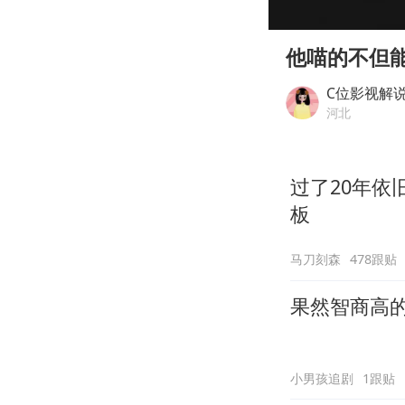
00:00
Play
他喵的不但
C位影视解
河北
过了20年
板
马刀刻森
478跟贴
果然智商高
小男孩追剧
1跟贴