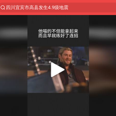
四川宜宾市高县发生4.9级地震
佛山通报笔试前13被淘汰后5名进体检
97岁英国奶奶飞上天再破吉尼斯纪录
27岁女子组织卖淫集团被悬赏通缉
泰国校园枪击案死亡人数升至7人
泸溪河：桃酥吃出金属牙冠视频不实
美国将对多晶硅衍生品加征15%关税
改名后的“青海拉面”店
女子开一天一夜空调后二氧化碳中毒
泰高官回应中国人在泰遭歧视：全面调查
河南某医院2.33亿工程串标案细节披露