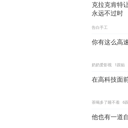
克拉克肯特
永远不过时
告白手工
你有这么高
奶奶爱影视
1跟贴
在高科技面
茶喝多了睡不着
6
他也有一道