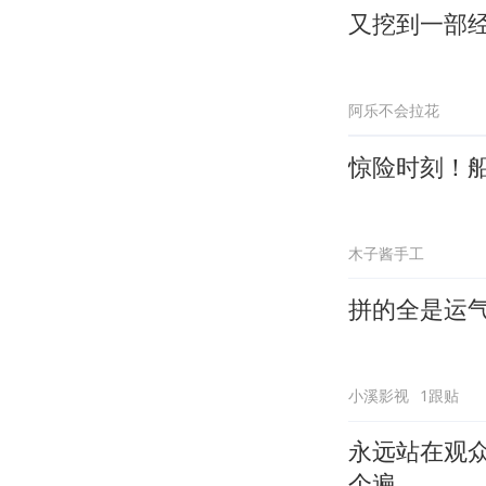
又挖到一部
阿乐不会拉花
惊险时刻！
木子酱手工
拼的全是运
小溪影视
1跟贴
永远站在观
个遍