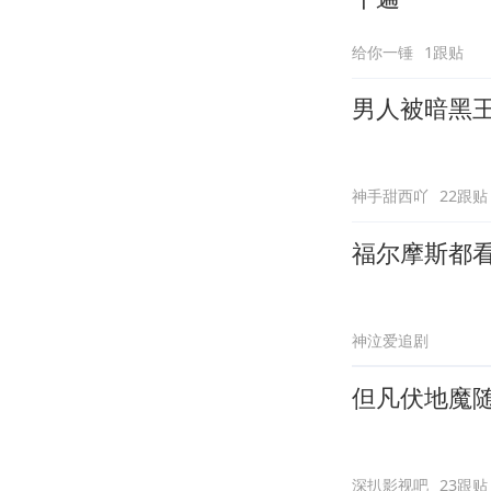
给你一锤
1跟贴
男人被暗黑
神手甜西吖
22跟贴
福尔摩斯都
神泣爱追剧
但凡伏地魔
深扒影视吧
23跟贴