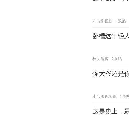
八方影视咖
1跟贴
卧槽这年轻
神女混剪
2跟贴
你大爷还是
小芳影视剪辑
1跟
这是史上，