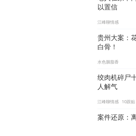
以置信
江峰聊情感
贵州大案：
白骨！
水色胭脂香
绞肉机碎尸
人解气
江峰聊情感
10跟贴
案件还原：