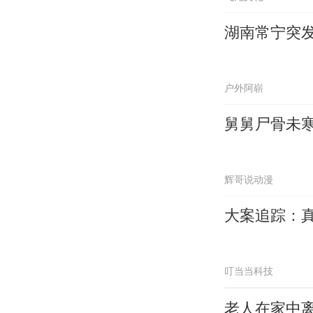
湖南常宁突
户外阿崭
舅舅尸骨未
辉哥说动漫
大案追踪：
叮当当科技
老人在家中