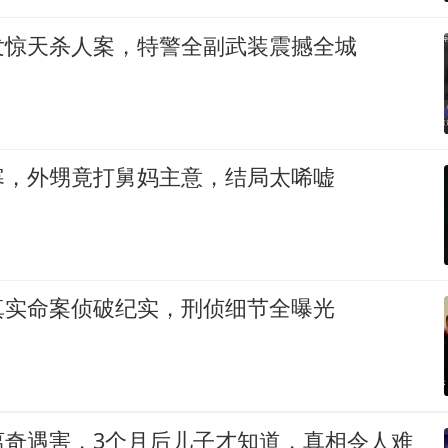
发惊天杀人案，特警全副武装震撼全城
寒，外甥竟打舅妈主意，结局太唏嘘
真实命案侦破纪实，刑侦细节全曝光
离奇遇害，3个月后儿子才知道，真相令人难