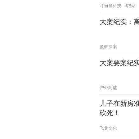
叮当当科技
9跟贴
大案纪实：
傻驴探案
大案要案纪
户外阿毽
儿子在新房
砍死！
飞龙文化