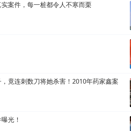
真实案件，每一桩都令人不寒而栗
！
，竟连刺数刀将她杀害！2010年药家鑫案
件曝光！