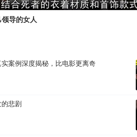
浙江最强风雨时段已锁定
世界斯诺克巡回赛中国公开赛开幕
己领导的女人
台州《告全体市民书》：非必要不外出
泰国校园枪击事件已致8死30余伤
胡彦斌获《歌手2026》歌王
宇树王兴兴被问了360多个问题
真实案例深度揭秘，比电影更离奇
38岁演员求职万岁山NPC成功
夯实基础开新局
发的悲剧