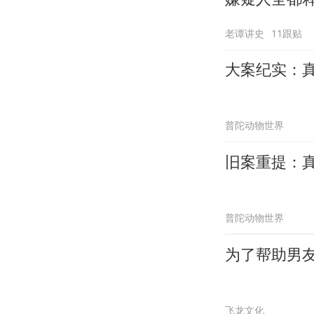
老谭讲史
11跟贴
大案纪实：
普陀动物世界
旧案重提：
普陀动物世界
为了帮助男
飞龙文化