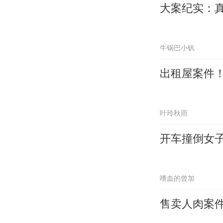
大案纪实：
牛锅巴小钒
出租屋案件
叶玲秋雨
开车撞倒女子
嗜血的曾加
售卖人肉案