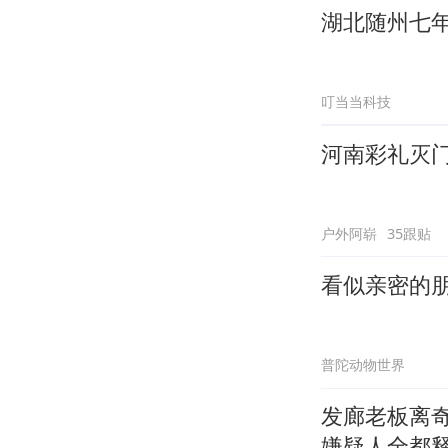
湖北随州七
叮当当科技
河南彩礼灭
户外阿崭
35跟贴
看似亲密的
普陀动物世界
发廊老板离
嫌疑人全都