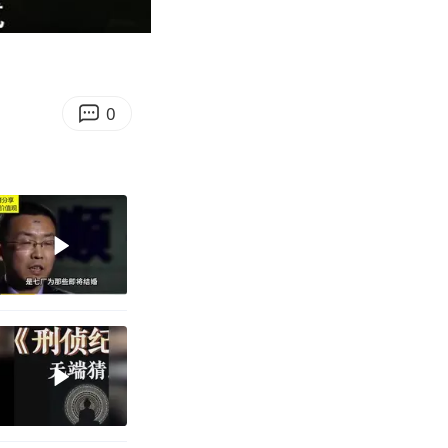
07:20
Enter
fullscreen
0