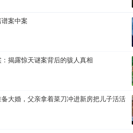
离谱案中案
实：揭露惊天谜案背后的骇人真相
准备大婚，父亲拿着菜刀冲进新房把儿子活活