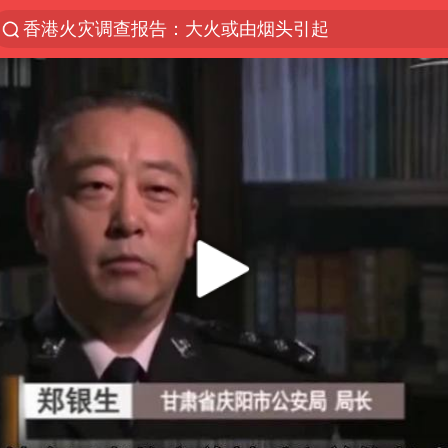
香港火灾调查报告：大火或由烟头引起
“China Cool”火了，老外爱上中国避暑游
预计“白海豚”明晚将在浙江舟山到福建福鼎一带沿海
云南一地村民过火把节意外灼伤16人
浙江海事局启动Ⅰ级防台应急响应
实时追踪台风白海豚
泰国初中生饮弹自尽前开了26枪
用AI造出新病毒意味着什么
今年第二强台风将带来多大影响
美股创4月份以来最大单周涨幅
女子被狗舔脚确诊三级暴露 医生回应