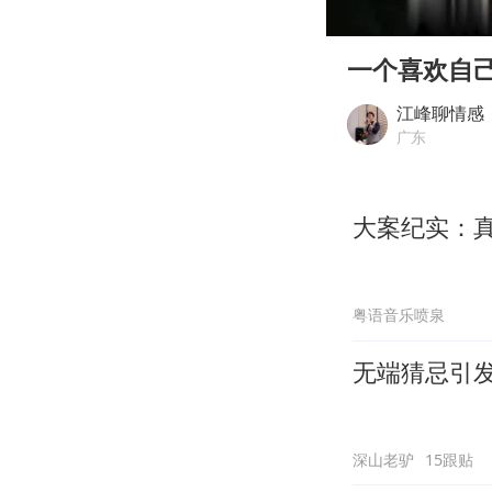
00:00
Play
一个喜欢自
江峰聊情感
广东
大案纪实：
粤语音乐喷泉
无端猜忌引
深山老驴
15跟贴