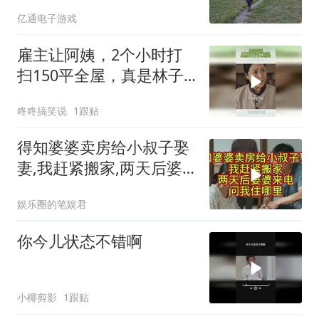
亿通电子游戏
雇主让阿姨，2个小时打
扫150平全屋，真是林子
大了什么鸟都有
咚咚搞笑说
1跟贴
得知婆婆卖房给小叔子娶
妻,我赶紧搬家,两天后婆
婆来电问我住哪里
娱乐圈的笔娱君
你今儿状态不错啊
小椰剪影
1跟贴