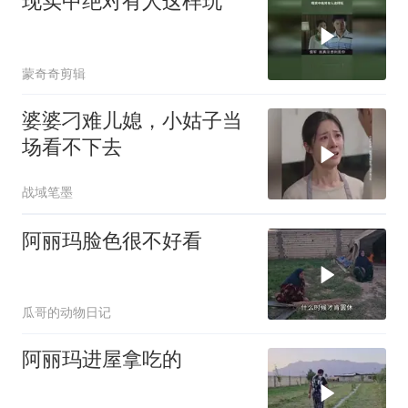
现实中绝对有人这样玩
蒙奇奇剪辑
婆婆刁难儿媳，小姑子当
场看不下去
战域笔墨
阿丽玛脸色很不好看
瓜哥的动物日记
阿丽玛进屋拿吃的