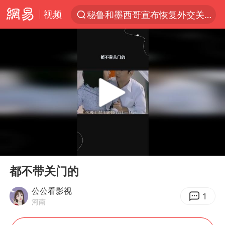
视频
秘鲁和墨西哥宣布恢复外交关系
“电影+”如何激发千亿级消费新活力？
台风白海豚已进入24小时警戒线
老中医：立秋后养心是关键
沙特土耳其巴基斯坦签署共同防务协议
中医教你一招提升气血
四川宜宾市高县4.9级地震致1人死亡
00:00
00:13
胡彦斌韩磊 谁帮谁
Play
Ent
full
台风白海豚或吞并鲸鱼 登陆地点更新
都不带关门的
全球首个长时储能一体化产业园量产
公公看影视
1
河南
胜宏科技：股票交易异常波动