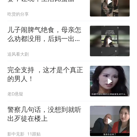
吃货的分享
儿子闹脾气绝食，母亲怎
么劝都没用，后妈一出马
立马解决
追风看大剧
完全支持 ，这才是个真正
的男人！
老D悬疑
警察几句话，没想到就听
出歹徒在楼上
影中见影
11跟贴