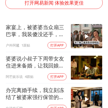
中巨芯：上半年归母净利润1405.77万元
打开网易新闻 体验效果更佳
欧阳娜娜窦靖童好搭
中国女篮70-67险胜尼日利亚女篮
家宴上，被婆婆当众扇三
国防部：坚决反制任何闹海挑衅图谋
巴掌，我装傻没还手，悄
U17国足点球大战淘汰河床晋级决赛
悄卖别墅搬家，8天后丈
户外阿毽
1跟贴
打开APP
“今天得有40℃了吧 为啥还不预警”
夫全家10人被新户主请出
家门
“新疆阿勒泰八月能滑雪”不实
婆婆说小叔子下周带女友
夯实基础开新局
住进来备婚，让我回娘家
住2个月，我点头
阿芒娱乐说
4跟贴
打开APP
办完离婚手续，我立刻冻
结了被婆家强行保管的工
资卡，婆婆傻眼了