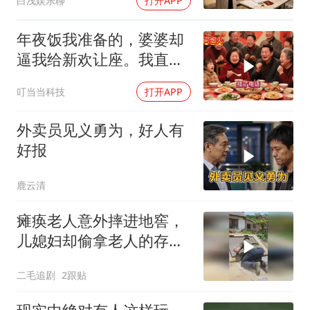
白浅娱乐聊
打开APP
年夜饭我准备的，婆婆却
逼我给新欢让座。我直接
离开，半小时后全家哭着
叮当当科技
打开APP
求我回去
外卖员见义勇为，好人有
好报
鹿云清
瘫痪老人意外摔进地窖，
儿媳妇却偷拿老人的存折
去赌钱！
二毛追剧
2跟贴