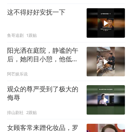
这不得好好安抚一下
鱼哥追剧
1跟贴
阳光洒在庭院，静谧的午
后，她闭目小憩，他低头
沉思，时光静好
阿芒娱乐说
观众的尊严受到了极大的
侮辱
排山剧社
2跟贴
女顾客常来蹭化妆品，罗