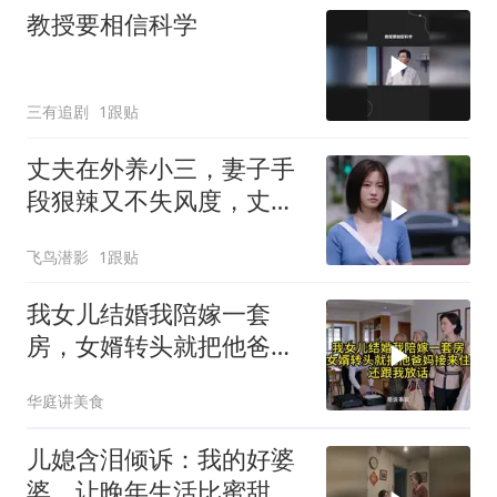
教授要相信科学
三有追剧
1跟贴
丈夫在外养小三，妻子手
段狠辣又不失风度，丈夫
腿软
飞鸟潜影
1跟贴
我女儿结婚我陪嫁一套
房，女婿转头就把他爸妈
接来住，还跟我放话
华庭讲美食
儿媳含泪倾诉：我的好婆
婆，让晚年生活比蜜甜