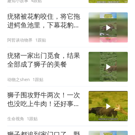
趣知小故事
4跟贴
疣猪被花豹咬住，将它拖
进鳄鱼池里，下幕花豹跑
不掉了
阿哲谈动物界
1跟贴
疣猪一家出门觅食，结果
全部成了狮子的美餐
动物之shen
1跟贴
狮子围攻野牛两次！一次
也没吃上牛肉！还好事不
过三！
生命视角
1跟贴
狮子都追到家门口了，野