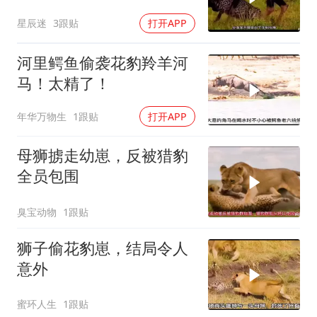
星辰迷
3跟贴
打开APP
河里鳄鱼偷袭花豹羚羊河
马！太精了！
年华万物生
1跟贴
打开APP
母狮掳走幼崽，反被猎豹
全员包围
臭宝动物
1跟贴
狮子偷花豹崽，结局令人
意外
蜜环人生
1跟贴