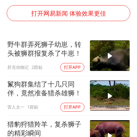
浙江台州《告全体市民书》
郑丽文：台湾从来没有“独立”过
打开网易新闻 体验效果更佳
梁家辉百花奖演讲落泪
香港正式允许“拒绝抢救”
野牛群弄死狮子幼崽，转
夏日经济乘“热”而上 消费市场向“新”而行
头被狮群报复杀了牛崽！
人民的健康、体质、幸福一脉相承
舒克动物记
2跟贴
打开APP
鬣狗群集结了十几只同
伴，竟然准备猎杀雄狮！
雷人太一
1跟贴
打开APP
猎豹狩猎羚羊，复杀狮子
的精彩瞬间