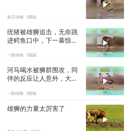
臭宝动物
1跟贴
疣猪被雄狮追击，无奈跳
进鳄鱼口中，下一幕惊掉
下巴
一鹞动物
1跟贴
河马喝水被狮群围攻，同
伴的反应让人意外，大自
然的食物链太残忍
一鹞动物
3跟贴
雄狮的力量太厉害了