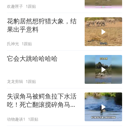
欢趣匣子
1跟贴
花豹居然想狩猎大象，结
果出乎意料
氏神光
1跟贴
它会大跳哈哈哈哈
龙龙剪辑
1跟贴
失误角马被鳄鱼拉下水活
吃！死亡翻滚搅碎角马反
抗！一口拦腰咬断
动物趣谈1
1跟贴