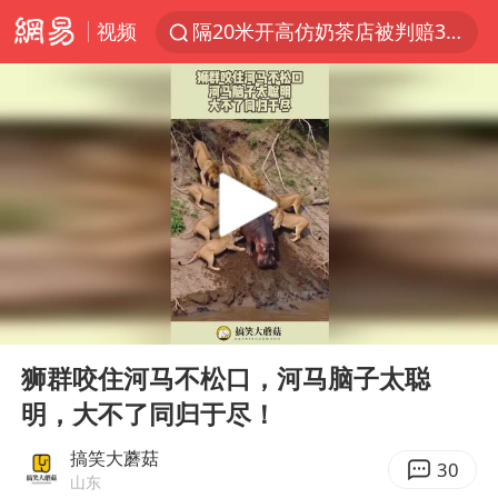
视频
隔20米开高仿奶茶店被判赔35万元
“不怕六爷挂得多 就怕六爷挂一颗”
新疆景区自驾服务费改为按车收费
多家A股公司收到美国关税退款
直击东北超：哈尔滨vs通辽
视频丨中国东方电气集团原党组副书记、董事宋致远被查
香港宏福苑火灾或由烟头引起
00:00
00:10
白海豚将正面袭击贯穿浙江
Play
Ent
full
酒店回应车内过夜被收150元
狮群咬住河马不松口，河马脑子太聪
明，大不了同归于尽！
36岁男演员成景区NPC后人气爆棚
几元成本的AI广告导致千万市值蒸发
搞笑大蘑菇
30
山东