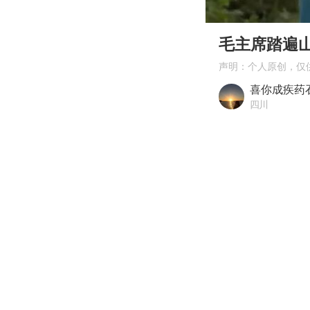
00:00
Play
毛主席踏遍
声明：个人原创，仅
喜你成疾药
四川