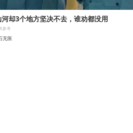
山河却3个地方坚决不去，谁劝都没用
供参考
石无医