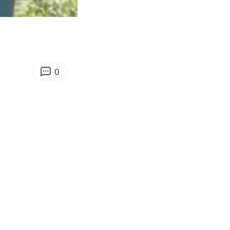
06:12
Enter
fullscreen
0