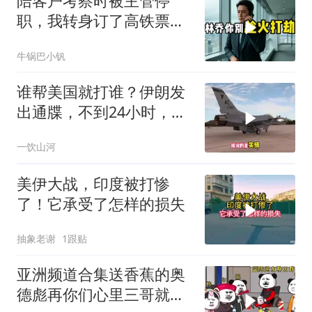
陪客户考察时被主管停
职，我转身订了高铁票。
2小时后总监急疯了：12
牛锅巴小钒
亿合同没你根本签不了
谁帮美国就打谁？伊朗发
出通牒，不到24小时，特
朗普态度发生转变
一饮山河
美伊大战，印度被打惨
了！它承受了怎样的损失
抽象老谢
1跟贴
亚洲频道合集送香蕉的奥
德彪再你们心里三哥就是