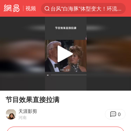
视频
台风“白海豚”体型变大！环流面积接近13个浙江那么大
上半年我国机械工业经济运行稳中有进
汪峰阻止14岁女儿买大牌
朱雨玲晋级WTT横滨冠军赛女单八强
美国将对多晶硅衍生品加征15%关税
陕西省委书记赶赴柞水县杏坪镇
泰国校园枪击案死亡人数升至7人
00:00
00:44
官方通报教师招聘笔试前13名被淘汰
Play
Ent
full
27岁女子组织卖淫集团被悬赏通缉
节目效果直接拉满
女孩摆摊卖菌子时收到北大通知书
天涯影剪
0
河南
改名后的“青海拉面”店