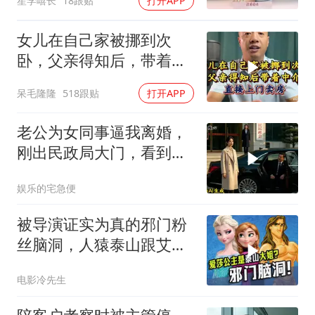
笙学嘻长
18跟贴
打开APP
女儿在自己家被挪到次
卧，父亲得知后，带着中
介直接上门卖房
呆毛隆隆
518跟贴
打开APP
老公为女同事逼我离婚，
刚出民政局大门，看到我
上了省长爸爸的专车
娱乐的宅急便
被导演证实为真的邪门粉
丝脑洞，人猿泰山跟艾莎
公主竟是亲姐弟！
电影冷先生