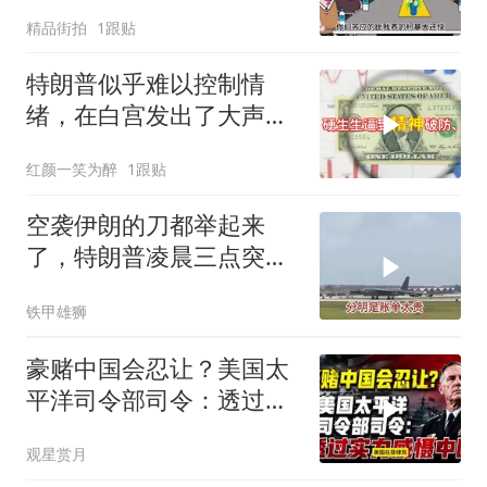
这种人吗
精品街拍
1跟贴
特朗普似乎难以控制情
绪，在白宫发出了大声咒
骂
红颜一笑为醉
1跟贴
空袭伊朗的刀都举起来
了，特朗普凌晨三点突然
喊停
铁甲雄狮
豪赌中国会忍让？美国太
平洋司令部司令：透过实
力威慑中国
观星赏月