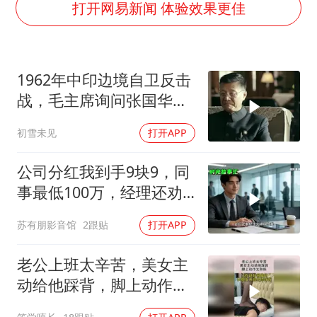
广岛核爆81周年央视播《奥本海默》
打开网易新闻 体验效果更佳
公司“上四休三”但要降薪1000元
男子杀人后逃进深山21年活得像野人
1962年中印边境自卫反击
70多岁父亲独自坐车到上海看望女儿
战，毛主席询问张国华能
OpenAI为免费用户升级GPT-5.6 Luna
否获胜
初雪未见
打开APP
“中国蔬菜之乡”最高温达41.8℃
985博士后被曝在妻子孕期出轨后续
公司分红我到手9块9，同
如何把百年大党建设得更加坚强有力？
事最低100万，经理还劝
我续签，我笑了：不签了
苏有朋影音馆
2跟贴
打开APP
老公上班太辛苦，美女主
动给他踩背，脚上动作太
熟练！