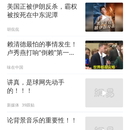
美国正被伊朗反杀，霸权
被按死在中东泥潭
胡侃侃
赖清德最怕的事情发生！
卢秀燕打响“倒赖”第一
枪，美国趁火打劫
味在中国
讲真，是球网先动手
的！！！
新媒体
39跟贴
论背景音乐的重要性！！