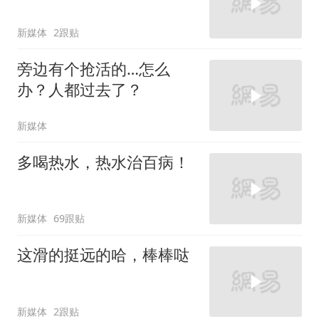
新媒体
2跟贴
旁边有个抢活的…怎么
办？人都过去了？
新媒体
多喝热水，热水治百病！
新媒体
69跟贴
这滑的挺远的哈，棒棒哒
新媒体
2跟贴